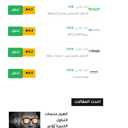
الحد الأدنى:
$50
4.5★
تداول
التداول الاجتماعي ونسخ الصفقات
الحد الأدنى:
$100
4.4★
تداول
دعم MT4 و MT5
الحد الأدنى:
$200
4.2★
تداول
الأفضل للمبتدئين - منصة سهلة
الحد الأدنى:
$250
4.0★
تداول
موجه للعرب
احدث المقالات
انهيار منصات
التداول
الكبيرة يُؤدي