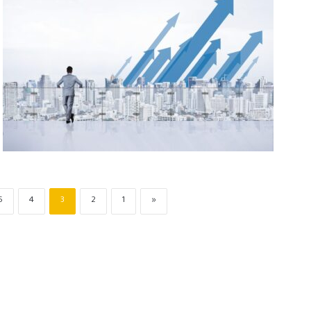
5
4
3
2
1
«