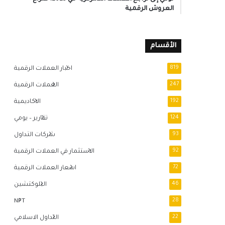
العروش الرقمية
الأقسام
819
اخبار العملات الرقمية
247
العملات الرقمية
192
الاكاديمية
124
تقارير – يومي
93
شركات التداول
92
الاستثمار في العملات الرقمية
72
اسعار العملات الرقمية
46
البلوكتشين
NFT
28
22
التداول الاسلامي