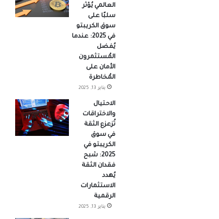
العالمي يُؤثر
سلبًا على
سوق الكريبتو
في 2025: عندما
يُفضل
المُستثمرون
الأمان على
المُخاطرة
يناير 13, 2025
الاحتيال
والاختراقات
تُزعزع الثقة
في سوق
الكريبتو في
2025: شبح
فقدان الثقة
يُهدد
الاستثمارات
الرقمية
يناير 13, 2025