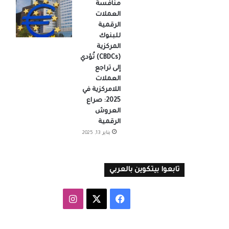
منافسة
العملات
الرقمية
للبنوك
المركزية
(CBDCs) تُؤدي
إلى تراجع
العملات
اللامركزية في
2025: صراع
العروش
الرقمية
يناير 13, 2025
تابعوا بيتكوين بالعربي
‫X
فيسبوك
انستقرام