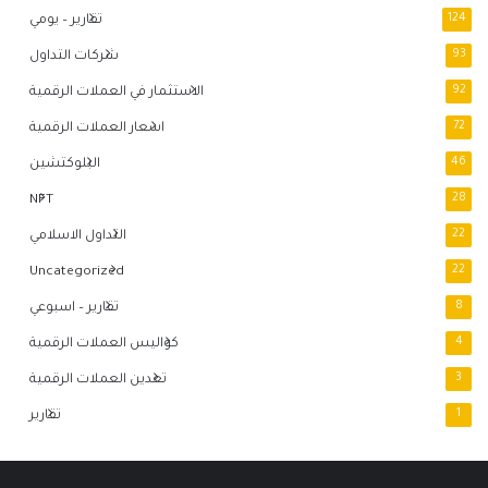
124
تقارير – يومي
93
شركات التداول
92
الاستثمار في العملات الرقمية
72
اسعار العملات الرقمية
46
البلوكتشين
NFT
28
22
التداول الاسلامي
Uncategorized
22
8
تقارير – اسبوعي
4
كواليس العملات الرقمية
3
تعدين العملات الرقمية
1
تقارير