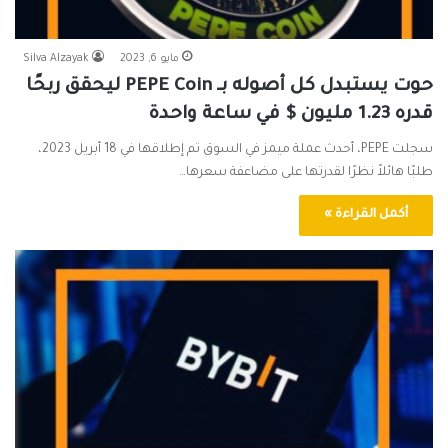
مايو 6, 2023
Silva Alzayak
حوت يستبدل كل أصوله بـ PEPE Coin ليحقق ربحًا
قدره 1.23 مليون $ في ساعة واحدة
سجلت PEPE، أحدث عملة ميمز في السوق تم إطلاقها في 18 أبريل 2023،
طلبًا هائلاً نظرًا لقدرتها على مضاعفة سعرها…
أكمل القراءة »