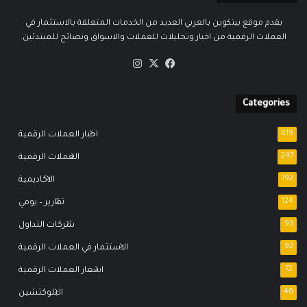
يقدم موقع بيتكوين بالعربي العديد من الخدمات المتعلقة بالاستثمار في
العملات الرقمية من اخبار وتحليلات للعملات والاسواق ونصائح للمبتدئين.
‫X
فيسبوك
انستقرام
Categories
819
اخبار العملات الرقمية
247
العملات الرقمية
192
الاكاديمية
124
تقارير – يومي
93
شركات التداول
92
الاستثمار في العملات الرقمية
72
اسعار العملات الرقمية
46
البلوكتشين