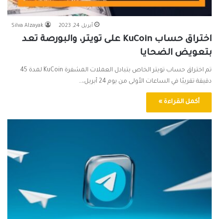
أبريل 24, 2023
Silva Alzayak
اختراق حساب KuCoin على تويتر، والبورصة تعد
بتعويض الضحايا
تم اختراق حساب تويتر الخاص بتبادل العملات المشفرة KuCoin لمدة 45
دقيقة تقريبًا في الساعات الأولى من يوم 24 أبريل،…
أكمل القراءة »