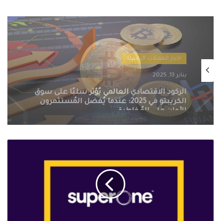
اخبار العملات الرقمية
يناير 13, 2025
التنظيمات الحكومية الصارمة تُطيح بسوق
الكريبتو في 2025: سيف ذو حدين على
مستقبل العملات الرقمية
تعاون
Swipe-
to-
Ears
مع
SuperOne
لتأمين
شراكات