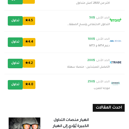
أكثر من 2800 أصل متداول
الحد الأدنى:
$50
4.5★
تداول
التداول الاجتماعي ونسخ الصفقات
الحد الأدنى:
$100
4.4★
تداول
دعم MT4 و MT5
الحد الأدنى:
$200
4.2★
تداول
الأفضل للمبتدئين - منصة سهلة
الحد الأدنى:
$250
4.0★
تداول
موجه للعرب
احدث المقالات
انهيار منصات التداول
الكبيرة يُؤدي إلى انهيار