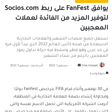
يوافق FanFest على ربط Socios.com
لتوفير المزيد من الفائدة لعملات
المعجبين
تستغل جميع منصات التشفير والعلامات التجارية
الاستفادة من ضجة كأس العالم 2022 الذي يبدأ لأول مرة
في بلد عربي وهو قطر، وتنشط فيه حركة تداول رموز
المعجبين بالرغم من شتاء التشفير.
أرسل
Silva Alzayak
ديسمبر 1, 2022
آخر تحديث: ديسمبر 1, 2022
بريدا
دقيقة واحدة
إلكترونيا
في 30 نوفمبر وأثناء قيام FIFA بترخيص FanFest دوليًا
ومحاولة إنشاء بصمة للعلامة التجارية في المنطقة،
أبرمت الشركة الأمريكية التي تحمل الاسم نفسه والتي
كانت تعمل بالفعل على الأرض صفقة مع متخصصي رموز