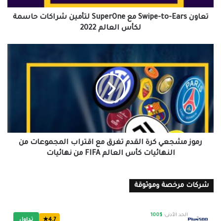
حاسمة
لكأس
تعاون Swipe-to-Ears مع SuperOne لتأمين شراكات حاسمة
العالم
لكأس العالم 2022
2022
رموز
مشجعي
كرة
القدم
تغرق
مع
اقتراب
المجموعات
من
النهائيات
رموز مشجعي كرة القدم تغرق مع اقتراب المجموعات من
كأس
النهائيات كأس العالم FIFA من نهائيات
العالم
FIFA
من
شركات مرخصة وموثوقة
نهائيات
الحد الأدنى:
$100
4.7★
تداول