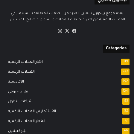
بيتكوين بالعربي
يقدم موقع بيتكوين بالعربي العديد من الخدمات المتعلقة بالاستثمار في
العملات الرقمية من اخبار وتحليلات للعملات والاسواق ونصائح للمبتدئين.
‫X
فيسبوك
انستقرام
Categories
819
اخبار العملات الرقمية
247
العملات الرقمية
192
الاكاديمية
124
تقارير – يومي
93
شركات التداول
92
الاستثمار في العملات الرقمية
72
اسعار العملات الرقمية
46
البلوكتشين