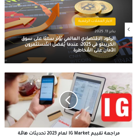
اخبار العملات الرقمية
يناير 13, 2025
التنظيمات الحكومية الصارمة تُطيح بسوق
الكريبتو في 2025: سيف ذو حدين على
مستقبل العملات الرقمية
مراجعة
تقييم
IG
Market
لعام
2023
تحديثات
هامّة
مراجعة تقييم IG Market لعام 2023 تحديثات هامّة