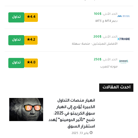
الحد الأدنى:
$100
4.4★
تداول
دعم MT4 و MT5
الحد الأدنى:
$200
4.2★
تداول
الأفضل للمبتدئين - منصة سهلة
الحد الأدنى:
$250
4.0★
تداول
موجه للعرب
احدث المقالات
انهيار منصات التداول
الكبيرة يُؤدي إلى انهيار
سوق الكريبتو في 2025:
شبح “تأثير الدومينو” يُهدد
استقرار السوق
يناير 13, 2025