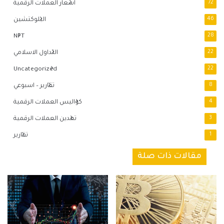
72
اسعار العملات الرقمية
46
البلوكتشين
NFT
28
22
التداول الاسلامي
Uncategorized
22
8
تقارير – اسبوعي
4
كواليس العملات الرقمية
3
تعدين العملات الرقمية
1
تقارير
مقالات ذات صلة