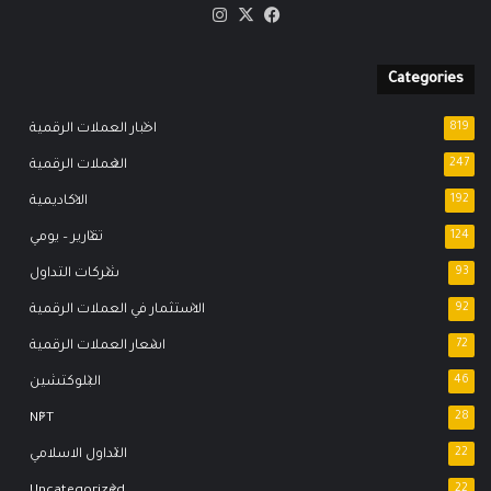
‫X
فيسبوك
انستقرام
Categories
819
اخبار العملات الرقمية
247
العملات الرقمية
192
الاكاديمية
124
تقارير – يومي
93
شركات التداول
92
الاستثمار في العملات الرقمية
72
اسعار العملات الرقمية
46
البلوكتشين
NFT
28
22
التداول الاسلامي
22