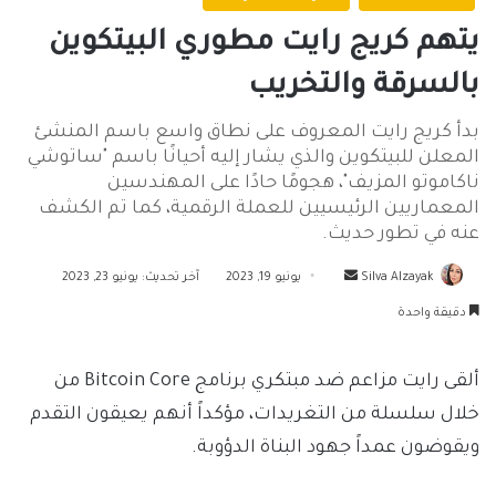
يتهم كريج رايت مطوري البيتكوين
بالسرقة والتخريب
بدأ كريج رايت المعروف على نطاق واسع باسم المنشئ
المعلن للبيتكوين والذي يشار إليه أحيانًا باسم "ساتوشي
ناكاموتو المزيف"، هجومًا حادًا على المهندسين
المعماريين الرئيسيين للعملة الرقمية، كما تم الكشف
عنه في تطور حديث.
أرسل
Silva Alzayak
يونيو 19, 2023
آخر تحديث: يونيو 23, 2023
بريدا
دقيقة واحدة
إلكترونيا
ألقى رايت مزاعم ضد مبتكري برنامج Bitcoin Core من
خلال سلسلة من التغريدات، مؤكداً أنهم يعيقون التقدم
ويقوضون عمداً جهود البناة الدؤوبة.