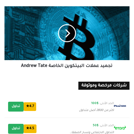
تجميد
عملات
البيتكوين
الخاصة
Andrew
Tate
تجميد عملات البيتكوين الخاصة Andrew Tate
شركات مرخصة وموثوقة
الحد الأدنى:
$100
4.7★
تداول
أكثر من 2800 أصل متداول
الحد الأدنى:
$50
4.5★
تداول
التداول الاجتماعي ونسخ الصفقات