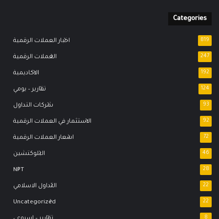
Categories
819
اخبار العملات الرقمية
247
العملات الرقمية
192
الاكاديمية
124
تقارير – يومي
93
شركات التداول
92
الاستثمار في العملات الرقمية
72
اسعار العملات الرقمية
46
البلوكتشين
NFT
28
22
التداول الاسلامي
Uncategorized
22
8
تقارير – اسبوعي