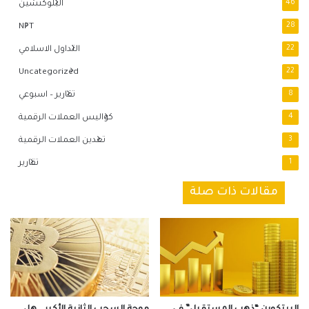
46
البلوكتشين
NFT
28
22
التداول الاسلامي
Uncategorized
22
8
تقارير – اسبوعي
4
كواليس العملات الرقمية
3
تعدين العملات الرقمية
1
تقارير
مقالات ذات صلة