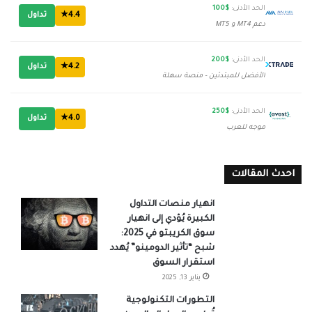
الحد الأدنى:
$100
4.4★
تداول
دعم MT4 و MT5
الحد الأدنى:
$200
4.2★
تداول
الأفضل للمبتدئين - منصة سهلة
الحد الأدنى:
$250
4.0★
تداول
موجه للعرب
احدث المقالات
انهيار منصات التداول
الكبيرة يُؤدي إلى انهيار
سوق الكريبتو في 2025:
شبح “تأثير الدومينو” يُهدد
استقرار السوق
يناير 13, 2025
التطورات التكنولوجية