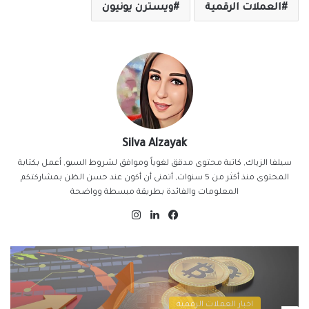
العملات الرقمية
ويسترن يونيون
Silva Alzayak
سيلفا الزياك, كاتبة محتوى مدقق لغوياً وموافق لشروط السيو, أعمل بكتابة
المحتوى منذ أكثر من 5 سنوات, أتمنى أن أكون عند حسن الظن بمشاركتكم
المعلومات والفائدة بطريقة مبسطة وواضحة
فيسبوك
لينكدإن
انستقرام
اخبار العملات الرقمية