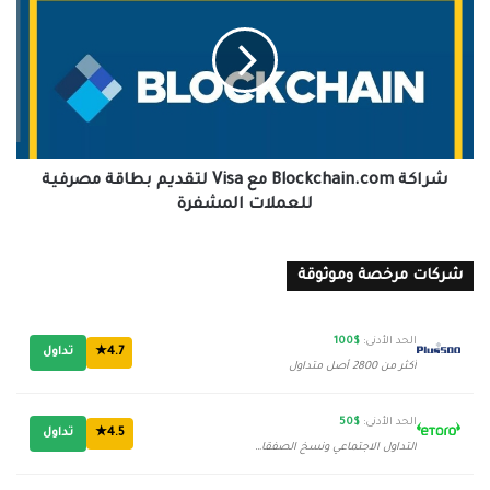
مع
Visa
لتقديم
بطاقة
مصرفية
للعملات
المشفرة
شراكة Blockchain.com مع Visa لتقديم بطاقة مصرفية
للعملات المشفرة
شركات مرخصة وموثوقة
الحد الأدنى:
$100
4.7★
تداول
أكثر من 2800 أصل متداول
الحد الأدنى:
$50
4.5★
تداول
التداول الاجتماعي ونسخ الصفقات