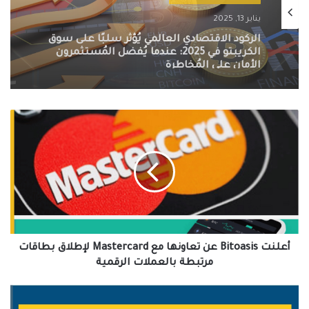
يناير 13, 2025
التنظيمات الحكومية الصارمة تُطيح بسوق
الكريبتو في 2025: سيف ذو حدين على
مستقبل العملات الرقمية
أعلنت
‎Bitoasis
عن
تعاونها
مع
‎Mastercard
لإطلاق
بطاقات
مرتبطة
بالعملات
أعلنت ‎Bitoasis عن تعاونها مع ‎Mastercard لإطلاق بطاقات
الرقمية
مرتبطة بالعملات الرقمية
شراكة
Blockchain.com