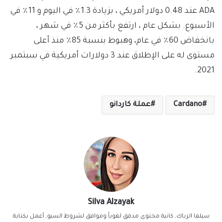
ADA عند 0.48 دولار أمريكي ، بزيادة 1.3٪ في اليوم و 11٪ في
الأسبوع. بشكل عام ، ارتفع بأكثر من 5٪ في شهر ،
بانخفاض 60٪ في عام، وهبوط بنسبة 85٪ منذ أعلى
مستوى له على الإطلاق عند 3 دولارات أمريكية في سبتمبر
2021.
Cardano
عملة كاردانو
Silva Alzayak
سيلفا الزياك, كاتبة محتوى مدقق لغوياً وموافق لشروط السيو, أعمل بكتابة