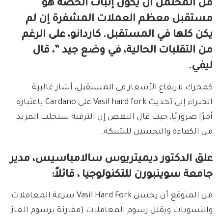
من المحتمل أن يكون إثبات الحصة هو
مستقبل معظم العملات المشفرة إن لم
يكن كلها في المستقبل. كاردانو، على الرغم
من التقلبات الحالية، في وضع جيد ”، قال
ليفي.
كمحرك لارتفاع الأسعار في المستقبل، أشار غالبية
الخبراء إلى تحديث Vasil hard fork على Cardano باعتباره
أمرًا ضروريًا، حيث قال البعض إن الترقية ستجلب المزيد
من الكفاءة والتحسين للشبكة.
علق الدكتور ديميتريوس سالامباسيس، مدير
جامعة سوينبورن للتكنولوجيا ، قائلاً:
من المتوقع أن يحسن Vasil Hard Fork سرعة المعاملات
والتسويات ويقلل رسوم المعاملات (مقارنة برسوم الغاز