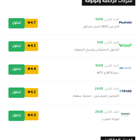
شركات مرخصة وموثوقة
الحد الأدنى:
$100
4.7★
تداول
أكثر من 2800 أصل متداول
الحد الأدنى:
$50
4.5★
تداول
التداول الاجتماعي ونسخ الصفقات
الحد الأدنى:
$100
4.4★
تداول
دعم MT4 و MT5
الحد الأدنى:
$200
4.2★
تداول
الأفضل للمبتدئين - منصة سهلة
الحد الأدنى:
$250
4.0★
تداول
موجه للعرب