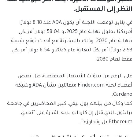
تعتبر التوقعات الأخيرة أيضًا أكثر هبوطية عند
النظر إلى المستقبل.
في يناير، توقعت اللجنة أن يكون ADA عند 8.18 دولارًا
أمريكيًا بحلول نهاية عام 2025، و 58.04 دولار أمريكي
بنهاية عام 2030. وذلك بالمقارنة مع أحدث توقع بقيمة
2.93 دولارًا أمريكيًا لنهاية عام 2025 و 6.54 دولار أمريكي
فقط لعام 2030.
على الرغم من تنبؤات الأسعار المخفضة، ظل بعض
أعضاء لجنة Finder.com متفائلين بشأن ADA وشبكة
Cardano.
كما وكان من بينهم بول ليفي، كبير المحاضرين في جامعة
برايتون، الذي قال إن كاردانو لديه القدرة على “تحدي
Ethereum بل وتجاوزه”.