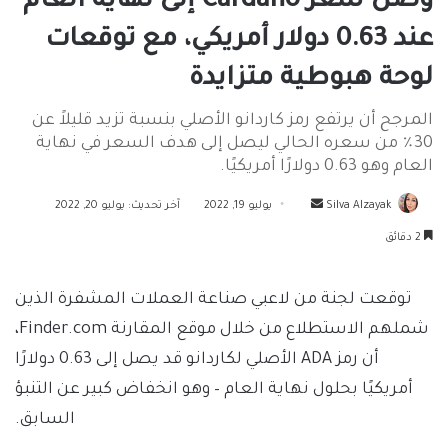
وصل سعر Cardano إلى نهاية العام
عند 0.63 دولار أمريكي، مع توقعات
لوحة هبوطية متزايدة
المرجح أن يرتفع رمز كاردانو الأصلي بنسبة تزيد قليلاً عن
30٪ من سعره الحالي ليصل إلى هدف السعر في نهاية
العام وهو 0.63 دولارًا أمريكيًا.
أرسل
Silva Alzayak
يوليو 19, 2022
آخر تحديث: يوليو 20, 2022
بريدا
2 دقائق
إلكترونيا
توقعت لجنة من لاعبي صناعة العملات المشفرة الذين
شملهم الاستطلاع من خلال موقع المقارنة Finder.com،
أن رمز ADA الأصلي لكاردانو قد يصل إلى 0.63 دولارًا
أمريكيًا بحلول نهاية العام – وهو انخفاض كبير عن التنبؤ
السابق.