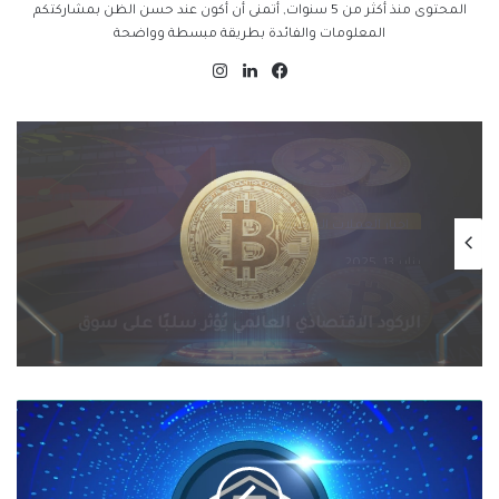
المحتوى منذ أكثر من 5 سنوات, أتمنى أن أكون عند حسن الظن بمشاركتكم
المعلومات والفائدة بطريقة مبسطة وواضحة
فيسبوك
لينكدإن
انستقرام
اخبار العملات الرقمية
يناير 13, 2025
التنظيمات الحكومية الصارمة تُطيح بسوق
الكريبتو في 2025: سيف ذو حدين على
مستقبل العملات الرقمية
الرئيس
التنفيذي
لشركة
Crypto