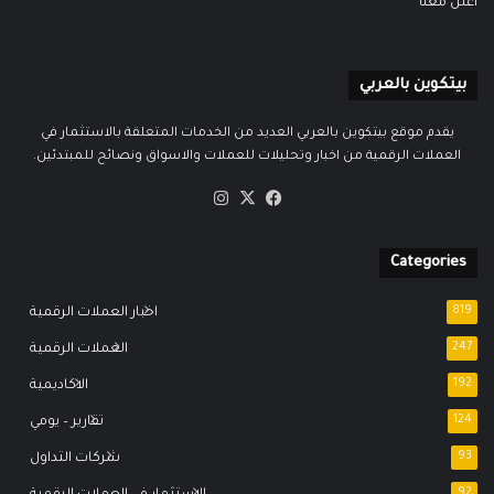
اعلن معنا
بيتكوين بالعربي
يقدم موقع بيتكوين بالعربي العديد من الخدمات المتعلقة بالاستثمار في
العملات الرقمية من اخبار وتحليلات للعملات والاسواق ونصائح للمبتدئين.
‫X
فيسبوك
انستقرام
Categories
819
اخبار العملات الرقمية
247
العملات الرقمية
192
الاكاديمية
124
تقارير – يومي
93
شركات التداول
92