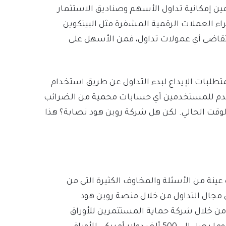
ن إمكانية تداول الأسهم وصناديق الاستثمار
ء العملات الرقمية المشفرة مثل البيتكوين
ين والإيثيريوم، ونظراً لكون منصة Robinhood لا تتقاضى أي عمولات تداول، فمن الأسهل على
لمتطلبات الإيداع لبدء التداول عن طريق استخدام
لمنصة لا تقدم للمستخدمين أي حسابات محمية من الضرائب
 الوقت الحالي. لكن هل شركة روبن هود نصابة؟ هذا
ينة من الأسئلة والمخاوف الكثيرة التي من
ي مجال التداول من خلال منصة روبن هود
حمية من خلال شركة حماية المستثمرين للأوراق