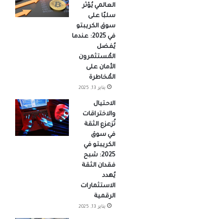
العالمي يُؤثر
سلبًا على
سوق الكريبتو
في 2025: عندما
يُفضل
المُستثمرون
الأمان على
المُخاطرة
يناير 13, 2025
الاحتيال
والاختراقات
تُزعزع الثقة
في سوق
الكريبتو في
2025: شبح
فقدان الثقة
يُهدد
الاستثمارات
الرقمية
يناير 13, 2025