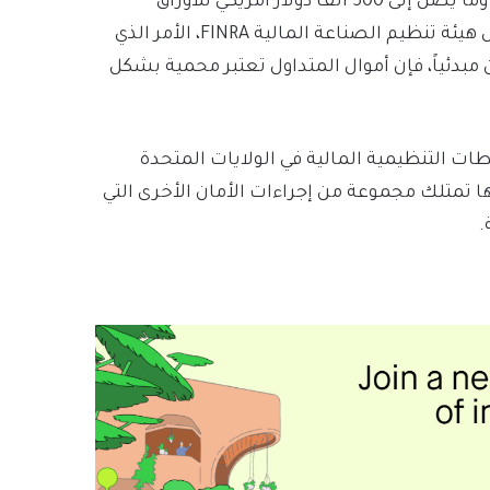
المالية SIPC حتى 250 ألف دولار أمريكي للمطالبات النقدية وما يصل إلى 500 ألف دولار أمريكي للأوراق
المالية. إلى جانب ذلك، فإن شركة روبن هود منظمة من قبل هيئة تنظيم الصناعة المالية FINRA، الأمر الذي
 مبدئياً، فإن أموال المتداول تعتبر محمية بشكل
 من قبل أهم السلطات التنظيمية المالية في الولايات المتحدة
لجنة الأوراق المالية والبورصات SEC، كما أنها تمتلك مجموعة من إجراءات الأمان الأخرى التي
.