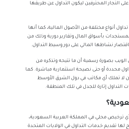
على التجار المحترفين ليكون التداول عن طريقها
تخدميها إمكانية تداول أنواع مختلفة من الأصول المالية، كما أنها
لمستجدات بأسواق المال وتقارير دورية وذلك من
اقتصار نشاطها المالي على دور وسيط التداول.
موقعها الرسمي على الويب بصورة رسمية أن ما تتيحه وتذكره من
اول محددة أو حتى نصيحة استثمارية مباشرة. كما
اه إلى أن منصة روبن هود Robinhood حتى الآن لا تملك أي مكاتب في دول الشرق الأوسط
ت التداول إثارة للجدل في تلك المنطقة.
أمر وجدنا أن منصة Robinhood لا تمتلك أي ترخيص محلي في المملكة العربية السعودية،
 لها تقديم خدمات التداول في الولايات المتحدة