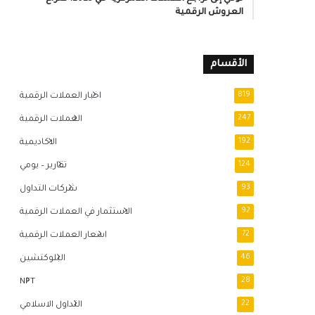
العروش الرقمية
الأقسام
819
اخبار العملات الرقمية
247
العملات الرقمية
192
الاكاديمية
124
تقارير – يومي
93
شركات التداول
92
الاستثمار في العملات الرقمية
72
اسعار العملات الرقمية
46
البلوكتشين
NFT
28
22
التداول الاسلامي