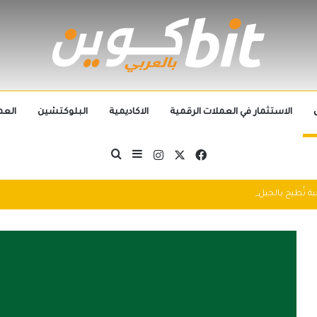
الاستثمار في العملات الرقمية
الاكاديمية
البلوكتشين
العم
‫X
فيسبوك
انستقرام
بحث عن
إضافة عمود جانبي
التطورات التكنولوجية تُطيح بالجيل الحالي من العملات الرقمية في 2025: سباق التكنولوجيا يُعيد تشكيل مشهد الكريبتو