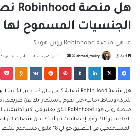
هل منصة
الجنسيات المسموح لها با
ما هي منصة Robinhood روبن هود؟
تابع
أرسل
4 دقائق
ahmad_mukry
نوفمبر 7, 2022
آخر تحديث: نوفمبر 7, 2
على
بريدا
فيسبوك
‫X
لينكدإن
بينتيريست
Odnoklassniki
‫Pocket
X
إلكترونيا
هل منصة RobinHood نصابة ؟| في حال كنت م
شركة وساطة مالية حتى تقوم باستثماراتك عن طريقها،
منصة روبن هود Robinhood الذي يعتبر من 
المستخدمين في التطبيق حوالي 18 مليون مستخدم نشط منذ تأسيسه.