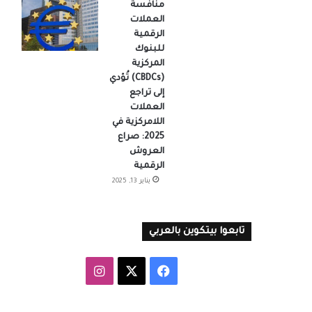
منافسة
العملات
الرقمية
للبنوك
المركزية
(CBDCs) تُؤدي
إلى تراجع
العملات
اللامركزية في
2025: صراع
العروش
الرقمية
يناير 13, 2025
تابعوا بيتكوين بالعربي
‫X
فيسبوك
انستقرام