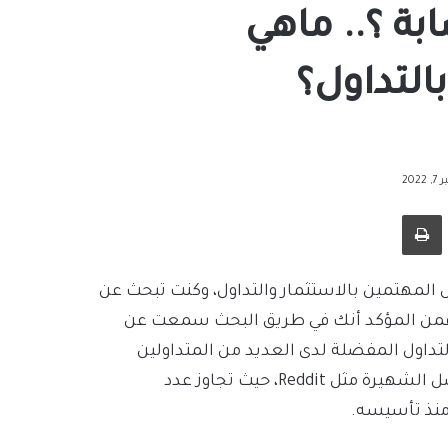
 Robinhood نصابة ؟.. ماهي
لتداول؟
202
طباعة
ن الأشخاص المهتمين بالاستثمار والتداول، وكنت تبحث عن
 فمن المؤكد أنك في طريق البحث سمعت عن
أكثر تطبيقات التداول المفضلة لدى العديد من المتداولين
العاديين وذلك وفق إحصائيات تم أخذها من منصات التواصل الشهيرة مثل Reddit، حيث تجاوز عدد