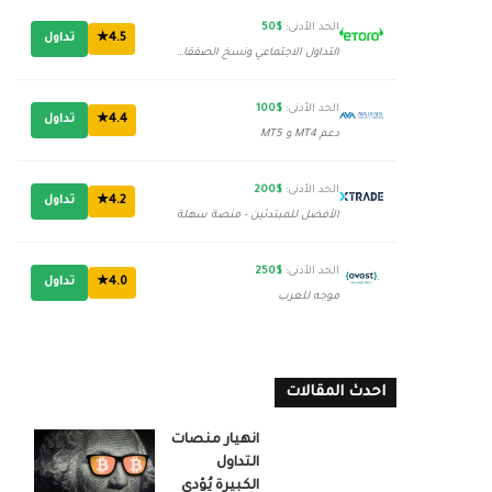
الحد الأدنى:
$50
4.5★
تداول
التداول الاجتماعي ونسخ الصفقات
الحد الأدنى:
$100
4.4★
تداول
دعم MT4 و MT5
الحد الأدنى:
$200
4.2★
تداول
الأفضل للمبتدئين - منصة سهلة
الحد الأدنى:
$250
4.0★
تداول
موجه للعرب
احدث المقالات
انهيار منصات
التداول
الكبيرة يُؤدي