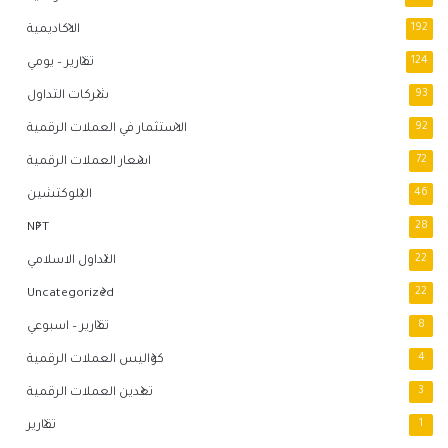
192
الاكاديمية
124
تقارير – يومي
93
شركات التداول
92
الاستثمار في العملات الرقمية
72
اسعار العملات الرقمية
46
البلوكتشين
NFT
28
22
التداول الاسلامي
Uncategorized
22
8
تقارير – اسبوعي
4
كواليس العملات الرقمية
3
تعدين العملات الرقمية
1
تقارير