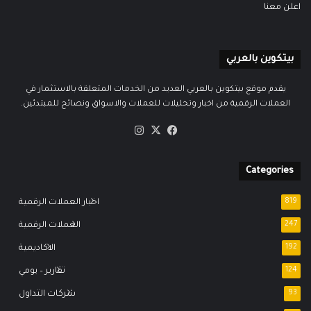
اعلن معنا
بيتكوين بالعربي
يقدم موقع بيتكوين بالعربي العديد من الخدمات المتعلقة بالاستثمار في
العملات الرقمية من اخبار وتحليلات للعملات والاسواق ونصائح للمبتدئين.
‫X
فيسبوك
انستقرام
Categories
819
اخبار العملات الرقمية
247
العملات الرقمية
192
الاكاديمية
124
تقارير – يومي
93
شركات التداول