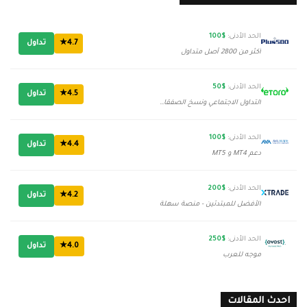
الحد الأدنى:
$100
4.7★
تداول
أكثر من 2800 أصل متداول
الحد الأدنى:
$50
4.5★
تداول
التداول الاجتماعي ونسخ الصفقات
الحد الأدنى:
$100
4.4★
تداول
دعم MT4 و MT5
الحد الأدنى:
$200
4.2★
تداول
الأفضل للمبتدئين - منصة سهلة
الحد الأدنى:
$250
4.0★
تداول
موجه للعرب
احدث المقالات