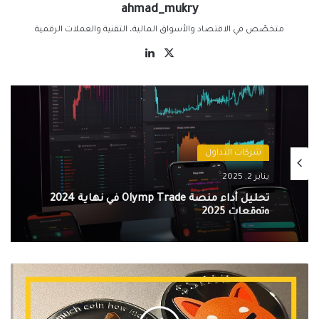
ahmad_mukry
متخصّص في الاقتصاد والأسواق المالية، التقنية والعملات الرقمية
‫X
لينكدإن
شركات التداول
يناير 2, 2025
تحليل أداء منصة Olymp Trade في نهاية 2024
وتوقعات 2025
توقع
سعر
Dogecoin
(DOGE)