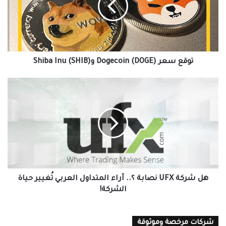
وShiba
Inu
(SHIB)
توقع سعر Dogecoin (DOGE) وShiba Inu (SHIB)
هل
شركة
UFX
نصابة
؟..
آراء
المتداول
العربي
تُغيير
حياة
هل شركة UFX نصابة ؟.. آراء المتداول العربي تُغيير حياة
الشركة!
الشركة!
شركات مرخصة وموثوقة