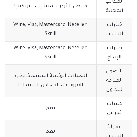
المكاتب
قبرص، الأردن، سيشيل، بليز، كينيا
المحلية
خيارات
Wire, Visa, Mastercard, Neteller,
السحب
Skrill
خيارات
Wire, Visa, Mastercard, Neteller,
الإيداع
Skrill
الأصول
العملات الرقمية المشفرة، عقود
المتاحة
الفروقات، المعادن، السندات
للتداول
حساب
نعم
تجريبي
عمولة
نعم
السحب