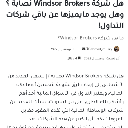
هل شركة Windsor Brokers نصابة ؟
وهل يوجد مايميزها عن باقي شركات
التداول!
ما هي شركة Windsor Brokers؟
تابع
أرسل
ahmad_mukry
نوفمبر 3, 2022
على
بريدا
آخر تحديث: نوفمبر 5, 2022
4 دقائق
X
إلكترونيا
هل شركة Windsor Brokers نصابة ؟| يسعى العديد من
الأشخاص إلى إيجاد طرق متنوعة لتحسين أوضاعهم
المالية، ويعتبر التداول في الأسواق المالية أحد أهم
وأشهر تلك الطرق. على مر السنوات، نشأت العديد من
شركات الوساطة المالية التي تقدم العقود مقابل
الفروقات، كما أن الكثير من هذه الشركات تعد
المستخدمين بنتائج تداول سهلة وسريعة، مع توضيحها