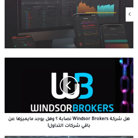
شركات التداول
يناير 2, 2025
تحليل أداء منصة Olymp Trade في نهاية 2024
وتوقعات 2025
هل
شركة
Windsor
Brokers
نصابة
؟
وهل
يوجد
مايميزها
عن
هل شركة Windsor Brokers نصابة ؟ وهل يوجد مايميزها عن
باقي
باقي شركات التداول!
شركات