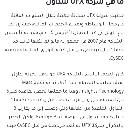
ما هي شركة UFX للتداول
حظيت شركة UFX بمكانة مهمة خلال السنوات الفائتة
في مجال الوساطة وتقديم الخدمات المالية، حيث إن لها
باع طويل في هذا المجال لأكثر من 15 عام، فقد تم تأسيس
الشركة عام 2007 في جمهورية فانواتو، لكنها كانت قد
حصلت على ترخيص من قبل هيئة الأوراق المالية القبرصية
CySEC.
كان الهدف الرئيسي لشركة UFX هو توفير تجربة تداول
آمنة وسلسة للعملاء، حيث أنها تدعم تقنية Mass
Insights Technology، وهذا ما جعلها تحظى بقاعدة كبيرة
من العملاء حتى زمن قريب، فضلًا عن زيادة عدد صفقات
التداول المنفذة من خلالها ولتي وصلت إلى ما يقارب 3
مليار صفقة تداول في بورصة شيكاغو فقط، ولكن الجدير
بالذكر أن شركة UFX لم تعد مرخصة من قبل CySEC حيث