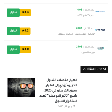
الحد الأدنى:
$100
4.4★
تداول
دعم MT4 و MT5
الحد الأدنى:
$200
4.2★
تداول
الأفضل للمبتدئين - منصة سهلة
الحد الأدنى:
$250
4.0★
تداول
موجه للعرب
احدث المقالات
انهيار منصات التداول
الكبيرة يُؤدي إلى انهيار
سوق الكريبتو في 2025:
شبح “تأثير الدومينو” يُهدد
استقرار السوق
يناير 13, 2025