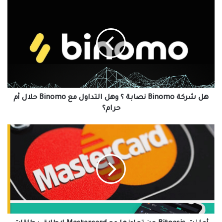
هل
شركة
Binomo
نصابة
؟
وهل
التداول
مع
Binomo
حلال
هل شركة Binomo نصابة ؟ وهل التداول مع Binomo حلال أم
أم
حرام؟
حرام؟
أعلنت
‎Bitoasis
عن
تعاونها
مع
‎Mastercard
لإطلاق
بطاقات
مرتبطة