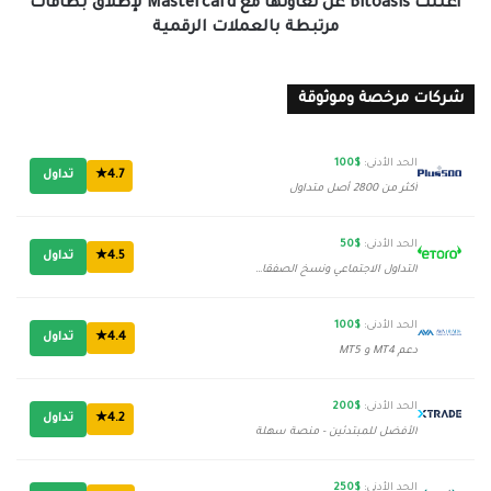
بالعملات
أعلنت ‎Bitoasis عن تعاونها مع ‎Mastercard لإطلاق بطاقات
الرقمية
مرتبطة بالعملات الرقمية
شركات مرخصة وموثوقة
الحد الأدنى:
$100
4.7★
تداول
أكثر من 2800 أصل متداول
الحد الأدنى:
$50
4.5★
تداول
التداول الاجتماعي ونسخ الصفقات
الحد الأدنى:
$100
4.4★
تداول
دعم MT4 و MT5
الحد الأدنى:
$200
4.2★
تداول
الأفضل للمبتدئين - منصة سهلة
الحد الأدنى:
$250