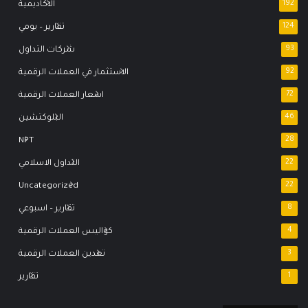
192
الاكاديمية
124
تقارير – يومي
93
شركات التداول
92
الاستثمار في العملات الرقمية
72
اسعار العملات الرقمية
46
البلوكتشين
NFT
28
22
التداول الاسلامي
Uncategorized
22
8
تقارير – اسبوعي
4
كواليس العملات الرقمية
3
تعدين العملات الرقمية
1
تقارير