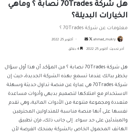
هل شركة 70Trades نصابة ؟ وماهي
الخيارات البديلة؟
معلومات عن شركة 70Trades ؟
تابع
أرسل
ahmad_mukry
أكتوبر 25, 2022
على
بريدا
آخر تحديث: أكتوبر 25, 2022
4 دقائق
X
إلكترونيا
هل شركة 70Trades نصابة ؟ من المؤكد أن هذا أول سؤال
يخطر ببالك عندما تسمع بهذه الشركة الجديدة، حيث إن
شركة 70Trades هي عبارة عن منصة تداول حديثة وسهلة
الاستخدام مع امتلاكها لتصميم بديهي وأدوات مساعدة
متعددة ومجموعة متنوعة من الأدوات المالية، وهي تقدم
نفسها على أنها منصة مناسبة للمتداولين المحترفين
والمبتدئين على حد سواء. إلى جانب ذلك، فإن تطبيق
الهاتف المحمول الخاص بالشركة يمنحك الفرصة لأن