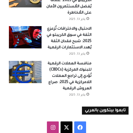
الكريبتو في 2025: عندما
يُفضل المُستثمرون الأمان
على المُخاطرة
يناير 13, 2025
الاحتيال والاختراقات تُزعزع
الثقة في سوق الكريبتو في
2025: شبح فقدان الثقة
يُهدد الاستثمارات الرقمية
يناير 13, 2025
منافسة العملات الرقمية
للبنوك المركزية (CBDCs)
تُؤدي إلى تراجع العملات
اللامركزية في 2025: صراع
العروش الرقمية
يناير 13, 2025
تابعوا بيتكوين بالعربي
‫X
فيسبوك
انستقرام