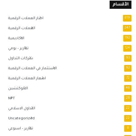
الأقسام
819
اخبار العملات الرقمية
247
العملات الرقمية
192
الاكاديمية
124
تقارير – يومي
93
شركات التداول
92
الاستثمار في العملات الرقمية
72
اسعار العملات الرقمية
46
البلوكتشين
NFT
28
22
التداول الاسلامي
Uncategorized
22
8
تقارير – اسبوعي