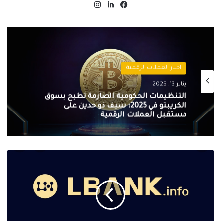
فيسبوك
لينكدإن
انستقرام
اخبار العملات الرقمية
يناير 13, 2025
التنظيمات الحكومية الصارمة تُطيح بسوق
الكريبتو في 2025: سيف ذو حدين على
مستقبل العملات الرقمية
يبدأ
LBank
في
دلهي،
الهند،
أول
جولة