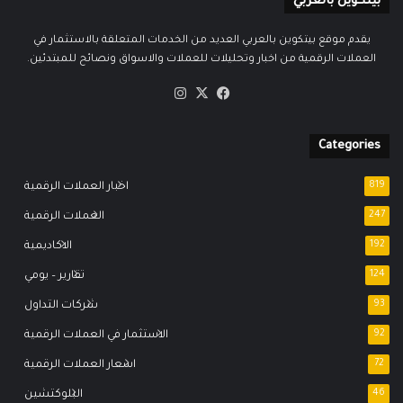
بيتكوين بالعربي
يقدم موقع بيتكوين بالعربي العديد من الخدمات المتعلقة بالاستثمار في
العملات الرقمية من اخبار وتحليلات للعملات والاسواق ونصائح للمبتدئين.
‫X
فيسبوك
انستقرام
Categories
819
اخبار العملات الرقمية
247
العملات الرقمية
192
الاكاديمية
124
تقارير – يومي
93
شركات التداول
92
الاستثمار في العملات الرقمية
72
اسعار العملات الرقمية
46
البلوكتشين