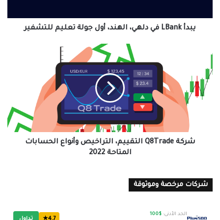
تعليم
للتشفير
يبدأ LBank في دلهي، الهند، أول جولة تعليم للتشفير
شركة
Q8Trade
التقييم،
التراخيص
وأنواع
الحسابات
المتاحة
2022
شركة Q8Trade التقييم، التراخيص وأنواع الحسابات
المتاحة 2022
شركات مرخصة وموثوقة
الحد الأدنى:
$100
4.7★
تداول