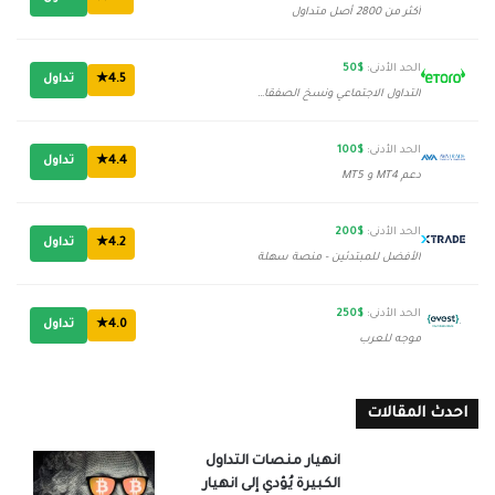
أكثر من 2800 أصل متداول
الحد الأدنى:
$50
4.5★
تداول
التداول الاجتماعي ونسخ الصفقات
الحد الأدنى:
$100
4.4★
تداول
دعم MT4 و MT5
الحد الأدنى:
$200
4.2★
تداول
الأفضل للمبتدئين - منصة سهلة
الحد الأدنى:
$250
4.0★
تداول
موجه للعرب
احدث المقالات
انهيار منصات التداول
الكبيرة يُؤدي إلى انهيار