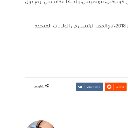
وبوكين، نيو جيرسي، ولديها مكاتب في أربع دول
ة
شاركها