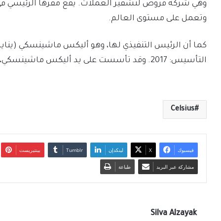
وهي شركة قروض لتشفير العملات. يقع مقرها الرئيسي في ه
وتعمل على مستوى العالم.
كما أن الرئيس التنفيذي لها، وهو أليكس ماشينسكي (يناير 2018–)، والمقر الرئيسي في الولايات المتحد
التأسيس: 2017. وقد تأسست على يد أليكس ماشينسكي،
Celsius
فيسبوك
‫X
لينكدإن
بينتيريست
مشاركة عبر البريد
طباعة
Silva Alzayak