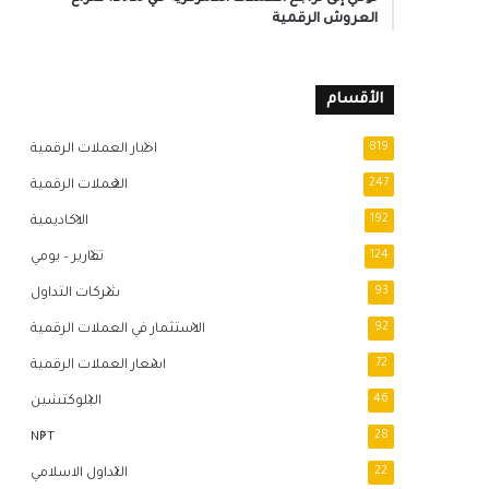
العروش الرقمية
الأقسام
819
اخبار العملات الرقمية
247
العملات الرقمية
192
الاكاديمية
124
تقارير – يومي
93
شركات التداول
92
الاستثمار في العملات الرقمية
72
اسعار العملات الرقمية
46
البلوكتشين
NFT
28
22
التداول الاسلامي