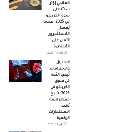
العالمي يُؤثر
سلبًا على
سوق الكريبتو
في 2025: عندما
يُفضل
المُستثمرون
الأمان على
المُخاطرة
يناير 13, 2025
الاحتيال
والاختراقات
تُزعزع الثقة
في سوق
الكريبتو في
2025: شبح
فقدان الثقة
يُهدد
الاستثمارات
الرقمية
يناير 13, 2025