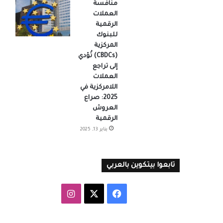
منافسة
العملات
الرقمية
للبنوك
المركزية
(CBDCs) تُؤدي
إلى تراجع
العملات
اللامركزية في
2025: صراع
العروش
الرقمية
يناير 13, 2025
تابعوا بيتكوين بالعربي
‫X
فيسبوك
انستقرام