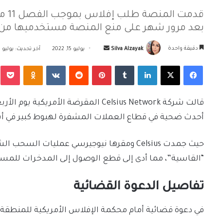
قدمت
بعد مرور شهر على منع المنصة مستخدميها من
أرسل
دقيقة واحدة
Silva Alzayak
يوليو 15, 2022
آخر تحديث: يوليو 15, 2022
بريدا
فيسبوك
‫X
لينكدإن
بينتيريست
Odnoklassniki
‫Pocket
إلكترونيا
قالت شركة Celsius Network المقرضة ال
أحدث ضحية في قطاع العملات المشفرة لهبوط كبير في أس
حيث جمدت Celsius ومقرها نيوجيرسي عمليات
“القاسية”، مما أدى إلى قطع الوصول إلى المدخرات للمست
تفاصيل الدعوة القضائية