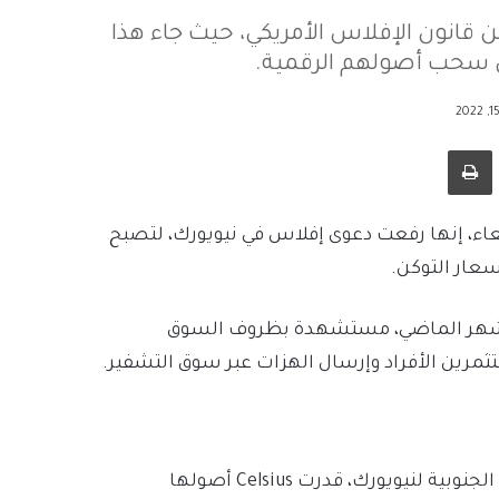
 المنصة طلب إفلاس بموجب الفصل 11 من قانون الإفلاس الأمريكي، حيث جاء هذا
 سحب أصولهم الرقمية.
طباعة
أمريكية يوم الأربعاء، إنها رفعت دعوى إفلاس في نيويورك، لتصبح
عار التوكن.
 السحب الشهر الماضي، مستشهدة بظروف السوق
ثمرين الأفراد وإرسال الهزات عبر سوق التشفير.
في دعوة قضائية أمام محكمة الإفلاس الأمريكية للمنطقة الجنوبية لنيويورك، قدرت Celsius أصولها