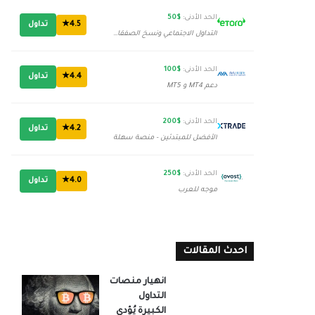
الحد الأدنى:
$50
4.5★
تداول
التداول الاجتماعي ونسخ الصفقات
الحد الأدنى:
$100
4.4★
تداول
دعم MT4 و MT5
الحد الأدنى:
$200
4.2★
تداول
الأفضل للمبتدئين - منصة سهلة
الحد الأدنى:
$250
4.0★
تداول
موجه للعرب
احدث المقالات
انهيار منصات
التداول
الكبيرة يُؤدي