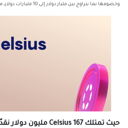
وخصومها بما يتراوح بين مليار دولار إلى 10 مليارات دولار، مع أكثر من 100000 دائن.
حيث تمتلك Celsius 167 مليون دولار نقدًا في متناول اليد.