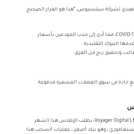
يذي لشركة سيلسيوس، “هذا هو القرار الصحيح
ازدهر مقرضو العملات المشفرة مثل Celsius خلال جائحة COVID-19، مما أدى إلى جذب المودعين بأسعار
دمها البنوك التقليدية.
لب، وتحقيق ربح من الفرق.
يع حادة في سوق العملات المشفرة مدفوعة
كما تقدم مقرض عملات مشفرة أمريكي آخر، Voyager Digital Ltd (VOYG.TO)، بطلب الإفلاس هذا الشهر
لسنغافوري ، وهو بنك أصغر ، عمليات السحب هذا