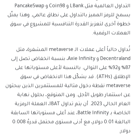
التداول العالمية مثل LBank و Coin98 و PancakeSwap
يسمح للرمز المميز بالتداول على نطاق عالمي. وهذا يمثّل
خطوة أخرى لتعزيز القدرة التنافسية للمشروع في سوق
العملات الرقمية.
تُداول حالياً أعلى عملات الـ metaverse المشفرة، مثل
Decentraland و Axie Infinity، بنسبة انخفاض تصل إلى
87% و92% على التوالي. بالنسبة لأعلى مستوياتها على
الإطلاق (ATHs). قد يشكّل هذا الانخفاض في سوق
metaverse نقطة دخول مثالية للمستثمرين الذين يبحثون
عن استثمار طويل الأجل. ومن المتوقع، بحلول نهاية
العام الحالي 2023. أن يتم تداول IBAT، العملة الرمزية
الخاصة بـ Battle Infinity، عند أعلى مستوياتها السابقة
البالغة 0.01 دولار، مع أدنى مستوى محتمل قدرهُ 0.008
دولار.