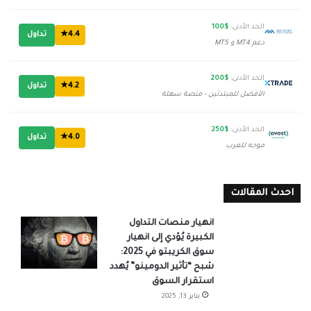
الحد الأدنى:
$100
4.4★
تداول
دعم MT4 و MT5
الحد الأدنى:
$200
4.2★
تداول
الأفضل للمبتدئين - منصة سهلة
الحد الأدنى:
$250
4.0★
تداول
موجه للعرب
احدث المقالات
انهيار منصات التداول
الكبيرة يُؤدي إلى انهيار
سوق الكريبتو في 2025:
شبح “تأثير الدومينو” يُهدد
استقرار السوق
يناير 13, 2025