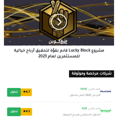
مشروع
Lucky
Block
قادم
بقوّة
لتحقيق
أرباح
خيالية
للمستثمرين
لعام
مشروع Lucky Block قادم بقوّة لتحقيق أرباح خيالية
2023
للمستثمرين لعام 2023
شركات مرخصة وموثوقة
الحد الأدنى:
$100
4.7★
تداول
أكثر من 2800 أصل متداول
الحد الأدنى:
$50
4.5★
تداول
التداول الاجتماعي ونسخ الصفقات