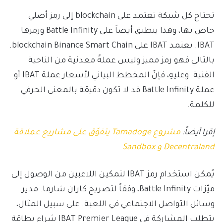
تحتاج كل شبكة تعتمد على blockchain إلى رمز أصلي
خاص بها، وهذا ينطبق أيضاً على Battle Infinity ورمزها
IBAT. يعتمد IBAT على blockchain Binance Smart Chain.
بالتالي فهو رمز مميز وليس عملةً معدنية من الناحية
الفنية. وعليهِ، فإنّ المخطط البياني لأسعار عملة IBAT أو
عملة Battle Infinity قد لا تكون دقيقة بالمعنى الحرفي
للكلمة.
إقرا أيضاً:
مشروع Tamadoge يتفوّق على مشاريع عملاقة
Decentraland و Sandbox
يُمكن استخدام رمز IBAT لتمكين اللاعبين من الوصول إلى
ميّزات Battle Infinity، وفقاً لتصريح كاران شارما. مدير
وسائل التواصل الاجتماعي في اللعبة. على سبيل المثال،
يتطلب المشاركة في IBAT Premier League شراء بطاقة