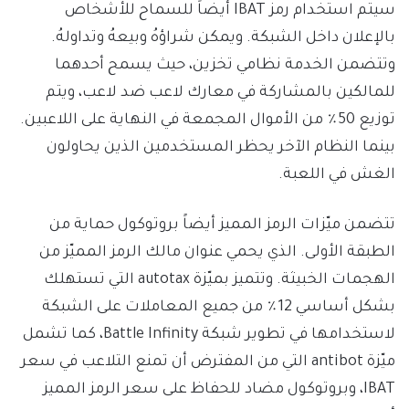
سيتم استخدام رمز IBAT أيضاً للسماح للأشخاص
بالإعلان داخل الشبكة. ويمكن شراؤهُ وبيعهُ وتداولهُ.
وتتضمن الخدمة نظامي تخزين، حيث يسمح أحدهما
للمالكين بالمشاركة في معارك لاعب ضد لاعب، ويتم
توزيع 50٪ من الأموال المجمعة في النهاية على اللاعبين.
بينما النظام الآخر يحظر المستخدمين الذين يحاولون
الغش في اللعبة.
تتضمن ميّزات الرمز المميز أيضاً بروتوكول حماية من
الطبقة الأولى. الذي يحمي عنوان مالك الرمز المميّز من
الهجمات الخبيثة. وتتميز بميّزة autotax التي تستهلك
بشكل أساسي 12٪ من جميع المعاملات على الشبكة
لاستخدامها في تطوير شبكة Battle Infinity، كما تشمل
ميّزة antibot التي من المفترض أن تمنع التلاعب في سعر
IBAT، وبروتوكول مضاد للحفاظ على سعر الرمز المميز