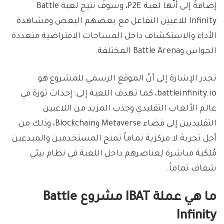
إضافةً إلى أنّها لعبة P2E، وسوفَ تتيح لعبة Battle
Infinity للاعبين التفاعل مع بعضهم البعض ومشاهدة
الأداء والاستكشاف داخل المساحات الافتراضية متعددة
الحواس وBattle Arena المختلفة.
تجدر الإشارة إلى أنّ الموقع الرسمي للمشروع هو
battleinfinity.io، كما تهدف اللعبة إلى: إحداث ثورة في
عالم الألعاب التقليدي وجذب المزيد من اللاعبين
التقليديين إلى فضاء Metaverse وBlockchain، وذلك من
أجل تجربة لا مركزية تماماً تمنح المستخدمين والمبدعين
مُلكية مباشرة لِعناصرهم داخل اللعبة في نظام بيئي
شفاف تماماً.
ما هي عملة IBAT مشروع Battle
Infinity