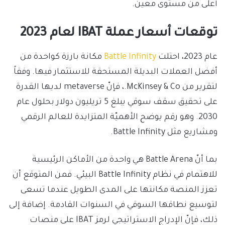
أعلى من مستوى معين.
توقعات أسعار عملة IBAT لعام 2023
عام 2023، احتلت
Battle Infinity
مكانة بارزة كواحدة من
أفضل العملات البديلة المستحقة للاستثمار فيها. وفقاً
لتقرير من McKinsey & Co.، فإنّ metaverse لديها القدرة
على تحقيق سقف سوقي يبلغ 5 تريليون دولار بحلول عام
2030. وهو رقم يوضح الأهميّة المتزايدة للعالم الرقمي
ومشاريع مثل Battle Infinity.
بما أنّ Battle Arena هي واحدة من الأماكن الرئيسية
للاهتمام في نظام Battle Infinity البيئي. فمن المتوقع أن
تعزز المنصة مكانتها على المدى الطويل عندما تسعى
لتوسيع نطاقها السوقي في السنوات القادمة. إضافة إلى
ذلك، فإنّ الإدراج الاستراتيجي لرمز IBAT على منصات