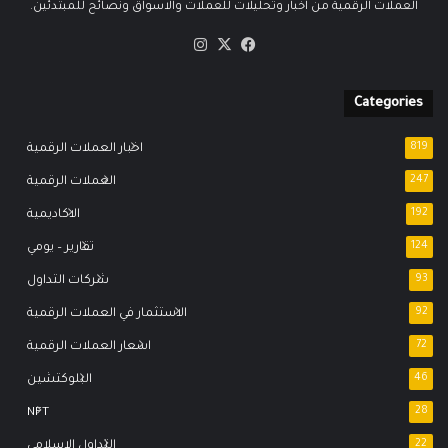
العملات الرقمية من اخبار وتحليلات للعملات والاسواق ونصائح للمبتدئين.
‫X
فيسبوك
انستقرام
Categories
819
اخبار العملات الرقمية
247
العملات الرقمية
192
الاكاديمية
124
تقارير – يومي
93
شركات التداول
92
الاستثمار في العملات الرقمية
72
اسعار العملات الرقمية
46
البلوكتشين
NFT
28
22
التداول الاسلامي