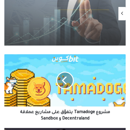
الاستثمار في العملات الرقمية
يناير 12, 2025
سوق العملات الرقمية على صفيح ساخن:
تقلبات، تصفية ضخمة، وتشريعات تُعيد
تشكيل المشهد
مشروع
Tamadoge
يتفوّق
على
مشاريع
عملاقة
Decentraland
و
Sandbox
مشروع Tamadoge يتفوّق على مشاريع عملاقة
Decentraland و Sandbox