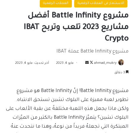
الاستثمار في العملات الرقمية
العملات الرقمية
مشروع Battle Infinity أفضل
مشاريع 2023 تلعب وتربح IBAT
Crypto
مشروع Battle Infinity عملة IBAT
تابع
أرسل
ahmad_mukry
مايو 4, 2023
آخر تحديث: مايو 4, 2023
على
بريدا
3 دقائق
X
إلكترونيا
مشروع Battle Infinity! إنّ Battle Infinity هو مشروع
تطوير لعبة مميزة على البلوك تشين تستحق الانتباه.
ولكن ماذا يجعل هذهِ اللعبة مختلفةً عن بقية الألعاب على
البلوك تشين؟ يتميّز Battle Infinity بالكثير من الميّزات
المبتكرة التي تجعلهُ فريداً من نوعهُ، وهذا ما نتحدث عنهُ