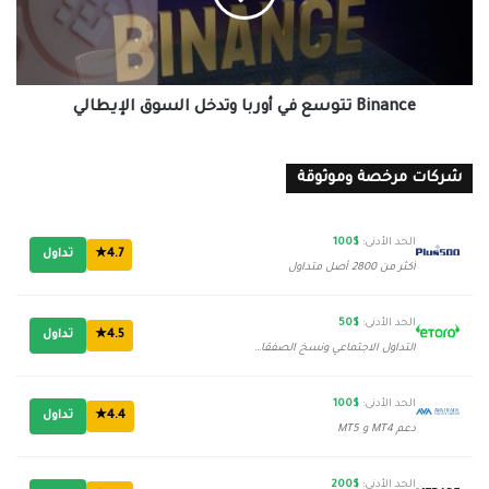
السوق
الإيطالي
Binance تتوسع في أوربا وتدخل السوق الإيطالي
شركات مرخصة وموثوقة
الحد الأدنى:
$100
4.7★
تداول
أكثر من 2800 أصل متداول
الحد الأدنى:
$50
4.5★
تداول
التداول الاجتماعي ونسخ الصفقات
الحد الأدنى:
$100
4.4★
تداول
دعم MT4 و MT5
الحد الأدنى:
$200