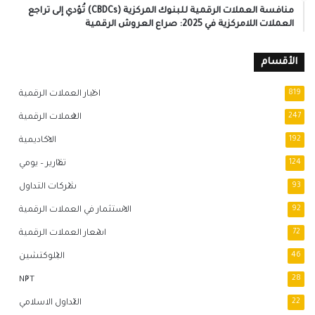
منافسة العملات الرقمية للبنوك المركزية (CBDCs) تُؤدي إلى تراجع
العملات اللامركزية في 2025: صراع العروش الرقمية
الأقسام
819
اخبار العملات الرقمية
247
العملات الرقمية
192
الاكاديمية
124
تقارير – يومي
93
شركات التداول
92
الاستثمار في العملات الرقمية
72
اسعار العملات الرقمية
46
البلوكتشين
NFT
28
22
التداول الاسلامي