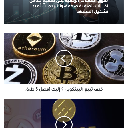
سوق العملات الرقمية على صفيح ساخن:
تقلبات، تصفية ضخمة، وتشريعات تُعيد
تشكيل المشهد
كيف
تبيع
البيتكوين
؟
إليك
أفضل
5
طرق
كيف تبيع البيتكوين ؟ إليك أفضل 5 طرق
Binance
تتوسع
في
أوربا
وتدخل