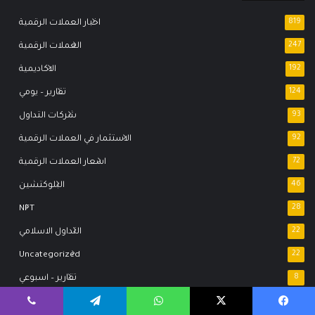
819
اخبار العملات الرقمية
247
العملات الرقمية
192
الاكاديمية
124
تقارير – يومي
93
شركات التداول
92
الاستثمار في العملات الرقمية
72
اسعار العملات الرقمية
46
البلوكتشين
NFT
28
22
التداول الاسلامي
Uncategorized
22
8
تقارير – اسبوعي
4
كواليس العملات الرقمية
يسبوك
‫X
واتساب
تيلقرام
ڤايبر