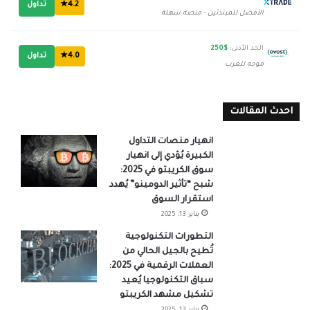
4.2★
تداول
الأفضل للمبتدئين - منصة سهلة
الحد الأدنى:
$250
4.0★
تداول
موجه للعرب
احدث المقالات
انهيار منصات التداول
الكبيرة يُؤدي إلى انهيار
سوق الكريبتو في 2025:
شبح “تأثير الدومينو” يُهدد
استقرار السوق
يناير 13, 2025
التطورات التكنولوجية
تُطيح بالجيل الحالي من
العملات الرقمية في 2025:
سباق التكنولوجيا يُعيد
تشكيل مشهد الكريبتو