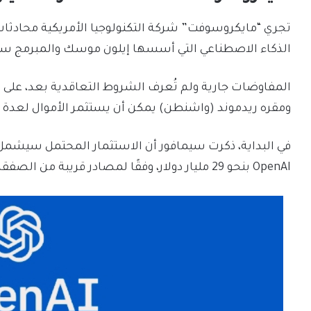
الذكاء الاصطناعي التي أسسها إيلون موسك والمبرمج سا
المفاوضات جارية ولم تُعرف الشروط التعاقدية بعد، على ا
ومقره ريدموند (واشنطن) يمكن أن يستثمر الأموال لعدة
في البداية، ذكرت سيمافور أن الاستثمار المحتمل سيشمل
OpenAI بنحو 29 مليار دولار، وفقًا لمصادر قريبة من الصفقة.