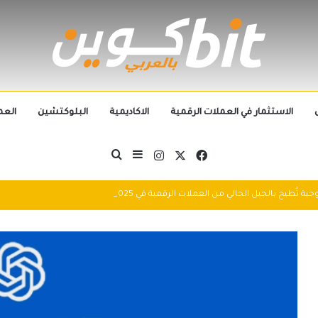
الاستثمار في العملات الرقمية
الاكاديمية
البلوكتشين
العم
‫X
فيسبوك
انستقرام
بحث عن
إضافة عمود جانبي
التطورات التكنولوجية تُطيح بالجيل الحالي من العملات الرقمية في 2025: سباق التكنولوجيا يُعيد تشكيل مشهد الكريبتو