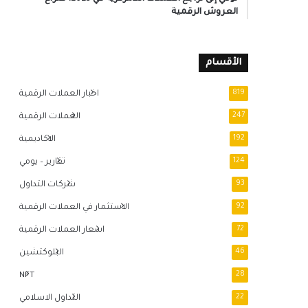
العروش الرقمية
الأقسام
819
اخبار العملات الرقمية
247
العملات الرقمية
192
الاكاديمية
124
تقارير – يومي
93
شركات التداول
92
الاستثمار في العملات الرقمية
72
اسعار العملات الرقمية
46
البلوكتشين
NFT
28
22
التداول الاسلامي