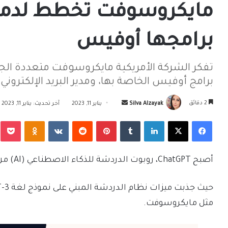
برامجها أوفيس
برامج أوفيس الخاصة بها، ومدير البريد الإلكتروني ومحرك بحث
أرسل
2 دقائق
Silva Alzayak
يناير 11, 2023
آخر تحديث: يناير 11, 2023
بريدا
فيسبوك
‫X
لينكدإن
بينتيريست
Odnoklassniki
‫Pocket
إلكترونيا
أصبح ChatGPT، روبوت الدردشة للذكاء الاصطناعي (AI) من OpenAI، التقنية الأكثر شيوعًا.
مثل مايكروسوفت.