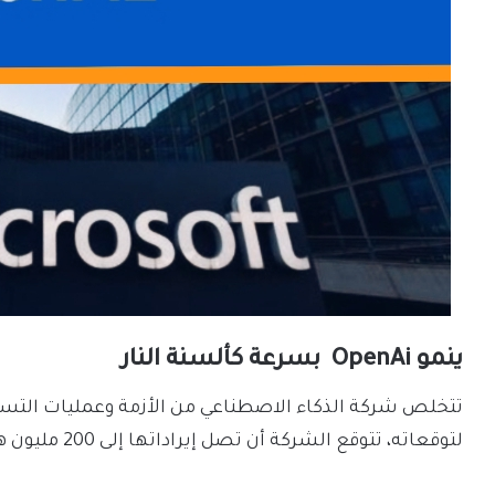
ينمو OpenAi بسرعة كألسنة النار
تتخلص شركة الذكاء الاصطناعي من الأزمة وعمليات التسريح
لتوقعاته، تتوقع الشركة أن تصل إيراداتها إلى 200 مليون هذا العام ومليار في عام 2024، وفقًا لرويترز.