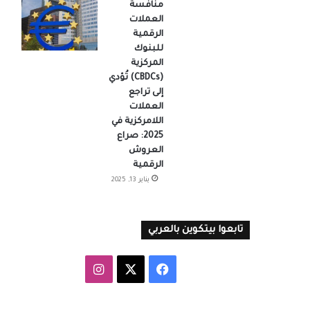
منافسة
العملات
الرقمية
للبنوك
المركزية
(CBDCs) تُؤدي
إلى تراجع
العملات
اللامركزية في
2025: صراع
العروش
الرقمية
يناير 13, 2025
تابعوا بيتكوين بالعربي
‫X
فيسبوك
انستقرام