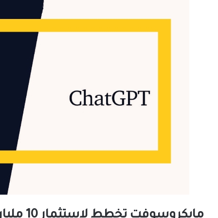
مايكروسوفت تخطط لاستثمار 10 مليارات دولار أمريكي في ChatGPT