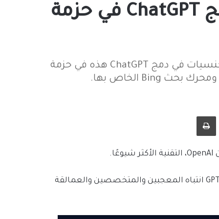
مايكروسوفت تخطط لدمج ChatGPT في حزمة
تفكر الشركة الأمريكية مايكروسوفت متعددة الجنسيات في دمج ChatGPT هذه في حزمة
 Bing الخاص بها.
طباعة
حيث جذبت ميزات نظام الدردشة المبني على نموذج لغة GPT-3 انتباه المعجبين والمتخصصين والعمالقة