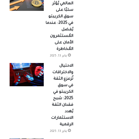
العالمي يُؤثر
سلبًا على
سوق الكريبتو
في 2025: عندما
يُفضل
المُستثمرون
الأمان على
المُخاطرة
يناير 13, 2025
الاحتيال
والاختراقات
تُزعزع الثقة
في سوق
الكريبتو في
2025: شبح
فقدان الثقة
يُهدد
الاستثمارات
الرقمية
يناير 13, 2025