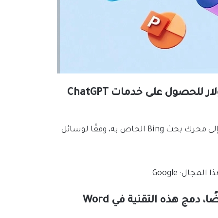
تقترح مايكروسوفت استثمار 10,000 مليون دولار للحصول على خدمات ChatGPT
يريد العملاق مايكروسوفت إضافة هذا الذكاء الاصطناعي إلى محرك بحث Bing الخاص به، وفقًا لوسائل
ال: Google.
تدرس الشركة الأمريكية متعددة الجنسيات أيضًا، دمج هذه التقنية في Word