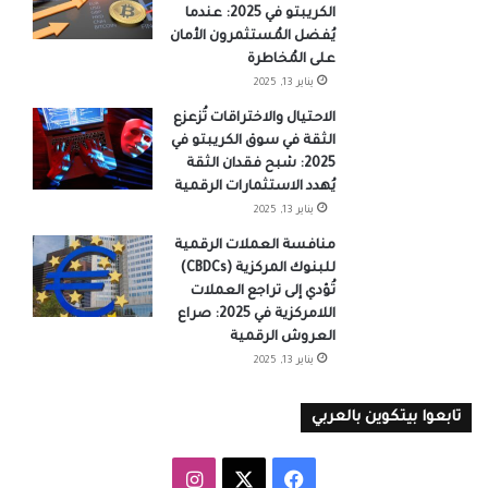
الكريبتو في 2025: عندما
يُفضل المُستثمرون الأمان
على المُخاطرة
يناير 13, 2025
الاحتيال والاختراقات تُزعزع
الثقة في سوق الكريبتو في
2025: شبح فقدان الثقة
يُهدد الاستثمارات الرقمية
يناير 13, 2025
منافسة العملات الرقمية
للبنوك المركزية (CBDCs)
تُؤدي إلى تراجع العملات
اللامركزية في 2025: صراع
العروش الرقمية
يناير 13, 2025
تابعوا بيتكوين بالعربي
‫X
فيسبوك
انستقرام