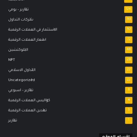
124
تقارير – يومي
93
شركات التداول
92
الاستثمار في العملات الرقمية
72
اسعار العملات الرقمية
46
البلوكتشين
NFT
28
22
التداول الاسلامي
Uncategorized
22
8
تقارير – اسبوعي
4
كواليس العملات الرقمية
3
تعدين العملات الرقمية
1
تقارير