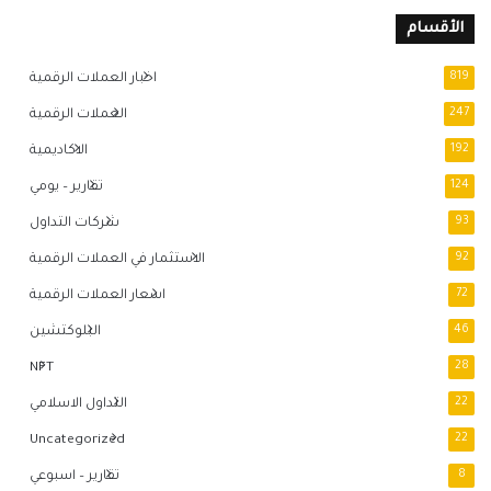
الأقسام
819
اخبار العملات الرقمية
247
العملات الرقمية
192
الاكاديمية
124
تقارير – يومي
93
شركات التداول
92
الاستثمار في العملات الرقمية
72
اسعار العملات الرقمية
46
البلوكتشين
NFT
28
22
التداول الاسلامي
Uncategorized
22
8
تقارير – اسبوعي