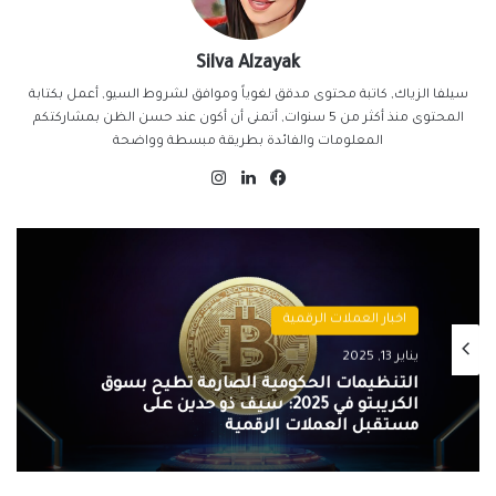
Silva Alzayak
سيلفا الزياك, كاتبة محتوى مدقق لغوياً وموافق لشروط السيو, أعمل بكتابة
المحتوى منذ أكثر من 5 سنوات, أتمنى أن أكون عند حسن الظن بمشاركتكم
المعلومات والفائدة بطريقة مبسطة وواضحة
فيسبوك
لينكدإن
انستقرام
اخبار العملات الرقمية
يناير 13, 2025
التنظيمات الحكومية الصارمة تُطيح بسوق
الكريبتو في 2025: سيف ذو حدين على
مستقبل العملات الرقمية