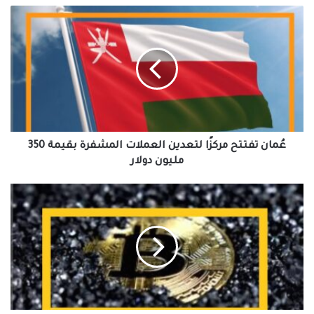
عُمان
تفتتح
مركزًا
لتعدين
العملات
المشفرة
بقيمة
350
مليون
دولار
عُمان تفتتح مركزًا لتعدين العملات المشفرة بقيمة 350
مليون دولار
توقعات
ببيع
المتسللون
الكوريون
الشماليون
حوالي
1600
عملة
بيتكوين