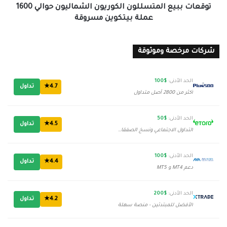
مسروقة
توقعات ببيع المتسللون الكوريون الشماليون حوالي 1600
عملة بيتكوين مسروقة
شركات مرخصة وموثوقة
الحد الأدنى:
$100
4.7★
تداول
أكثر من 2800 أصل متداول
الحد الأدنى:
$50
4.5★
تداول
التداول الاجتماعي ونسخ الصفقات
الحد الأدنى:
$100
4.4★
تداول
دعم MT4 و MT5
الحد الأدنى:
$200
4.2★
تداول
الأفضل للمبتدئين - منصة سهلة