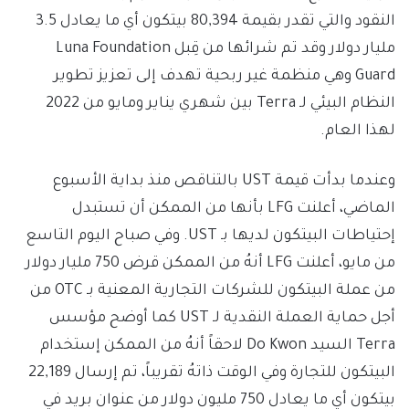
النقود والتي تقدر بقيمة 80,394 بيتكون أي ما يعادل 3.5
مليار دولار وقد تم شرائها من قِبل Luna Foundation
Guard وهي منظمة غير ربحية تهدف إلى تعزيز تطوير
النظام البيئي لـ Terra بين شهري يناير ومايو من 2022
لهذا العام.
وعندما بدأت قيمة UST بالتناقص منذ بداية الأسبوع
الماضي، أعلنت LFG بأنها من الممكن أن تستبدل
إحتياطات البيتكون لديها بـ UST. وفي صباح اليوم التاسع
من مايو، أعلنت LFG أنهُ من الممكن قرض 750 مليار دولار
من عملة البيتكون للشركات التجارية المعنية بـ OTC من
أجل حماية العملة النقدية لـ UST كما أوضح مؤسس
Terra السيد Do Kwon لاحقاً أنهُ من الممكن إستخدام
البيتكون للتجارة وفي الوقت ذاتهُ تقريباً، تم إرسال 22,189
بيتكون أي ما يعادل 750 مليون دولار من عنوان بريد في