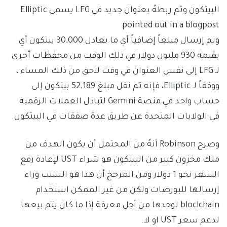
البيتكون وتم ربطهُ بعنوان جديد في LFG يسمى Elliptic
pointed out in a blogpost
وتم إرسال مبلغاً إضافياً أي ما يعادل 30,000 بيتكون أي
بقيمة 930 مليون دولار في ذلك الوقت من محفظات أخرى
لـ LFG إلى نفس العنوان في وقت لاحق من ذلك المساء ،
ووفقاً لـ Elliptic، فإنه تم نقل مبلغ 52,189 بيتكون إلى
حساب واحد في منصة Gemini لتبادل العملات الرقمية
في الولايات المتحدة عن طريق عدة صفقات في البيتكون.
وصرح Robinson أنهُ من المحتمل أن يكون الهدف من
ملك مخزون كبير من البيتكون هو شراء UST لإعادة رفع
السعر نحو 1 دولار ومن المرجح أن هذا هو السبب وراء
إرسالها للبورصات ولكن من غير الممكن استخدام
bloclchain لوحدها من أجل معرفة إذا ما كان يتم بيعها
لدعم سعر UST او لا.