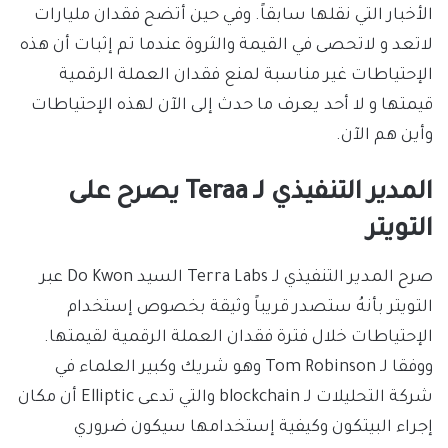
الأخبار التي نقلها سابقاً. وفي حين أتضح فقدان مليارات
لاتعد و لاتحصى في القيمة والثروة عندما تم إثبات أن هذه
الإحتياطات غير مناسبة لمنع فقدان العملة الرقمية
قيمتها و لا أحد يعرف ما حدث إلى الآن لهذه الإحتياطات
وأين هم الآن.
المدير التنفيذي لـ Teraa يصرح على
التويتر
صرح المدير التنفيذي لـ Terra Labs السيد Do Kwon عبر
التويتر بأنهُ ستصدر قريباً وثيقة بخصوص إستخدام
الإحتياطات خلال فترة فقدان العملة الرقمية لقيمتها.
ووفقا لـ Tom Robinson وهو شريك وكبير العلماء في
شركة التحليلات لـ blockchain والتي تدعى Elliptic أن مكان
إجراء البيتكون وكيفية إستخدامها سيكون ضروري