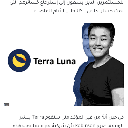
للمستثمرين الذين يسعون إلى إسترجاع خسائرهم التي
تمت خسارتها في UST خلال الأيام الماضية
في حين أنهُ من غير المؤكد متى ستقوم Terra بنشر
الوثيقة، صرح Robinson بأن شركتهُ تقوم بملاحقة هذه