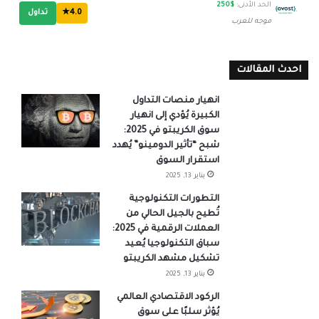
الحد الأدنى:
$250
4.0★
تداول
موجه للعرب
احدث المقالات
انهيار منصات التداول
الكبيرة يُؤدي إلى انهيار
سوق الكريبتو في 2025:
شبح “تأثير الدومينو” يُهدد
استقرار السوق
يناير 13, 2025
التطورات التكنولوجية
تُطيح بالجيل الحالي من
العملات الرقمية في 2025:
سباق التكنولوجيا يُعيد
تشكيل مشهد الكريبتو
يناير 13, 2025
الركود الاقتصادي العالمي
يُؤثر سلبًا على سوق