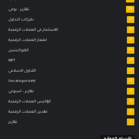
124
تقارير – يومي
93
شركات التداول
92
الاستثمار في العملات الرقمية
72
اسعار العملات الرقمية
46
البلوكتشين
NFT
28
22
التداول الاسلامي
Uncategorized
22
8
تقارير – اسبوعي
4
كواليس العملات الرقمية
3
تعدين العملات الرقمية
1
تقارير