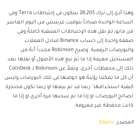
وهذا أدى إلى ترك 28,205 بيتكون في إحتياطات Terra وفي
الساعة الواحدة صباحاً بتوقيت غرينتش من اليوم العاشر
من مايو، تم نقل هذه الإحتياطات المتبقية كاملةً وفي
صفقة واحدة إلى حساب Binance لتبادل العملات
والبورصات الرقمية. وصرح Robinson مجدداً أنهُ من
المستحيل معرفة إذا ما تم بيع هذه الأصول أو نقلها بعد
ذلك إلى محفظات أخرى. ونقلاً عن Robinson لـ CoinDesk
أن كل ما يمكننا رؤيتهُ هو خوضها في تلك البورصات وليس
كيفية استخدامها. ربما قد تم بيعها او ربما تكون محتجزة
لصالح البورصات او إذا ما تم سحبها مرة أخرى او إذا ما
كانت محفظة غير معروفة.
المصدر:
Elliptic