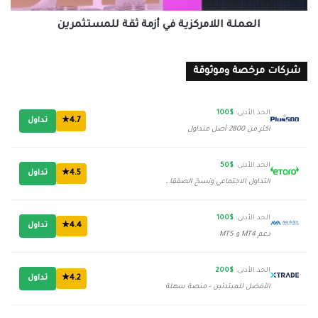
العملة اللامركزية في أزمة ثقة للمستثمرين
شركات مرخصة وموثوقة
الحد الأدنى:
$100
4.7★
تداول
أكثر من 2800 أصل متداول
الحد الأدنى:
$50
4.5★
تداول
التداول الاجتماعي ونسخ الصفقات
الحد الأدنى:
$100
4.4★
تداول
دعم MT4 و MT5
الحد الأدنى:
$200
4.2★
تداول
الأفضل للمبتدئين - منصة سهلة