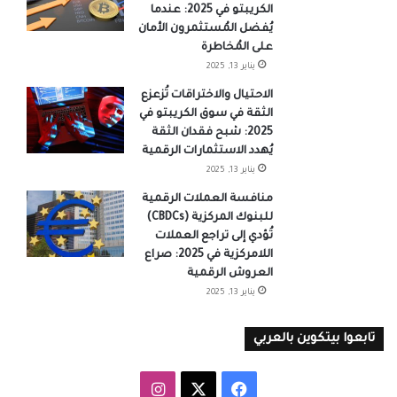
الكريبتو في 2025: عندما
يُفضل المُستثمرون الأمان
على المُخاطرة
يناير 13, 2025
الاحتيال والاختراقات تُزعزع
الثقة في سوق الكريبتو في
2025: شبح فقدان الثقة
يُهدد الاستثمارات الرقمية
يناير 13, 2025
منافسة العملات الرقمية
للبنوك المركزية (CBDCs)
تُؤدي إلى تراجع العملات
اللامركزية في 2025: صراع
العروش الرقمية
يناير 13, 2025
تابعوا بيتكوين بالعربي
‫X
فيسبوك
انستقرام