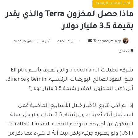
اخبار العملات الرقمية
ماذا حصل لمخزون Terra والذي يقدر
بقيمة 3.5 مليار دولار
تابع
أرسل
ahmad_mukry
مايو 16, 2022
آخر تحديث: مايو 16, 2022
على
بريدا
2 دقائق
X
إلكترونيا
شركة تحليلات الـ blockchian والتي تعرف بأسم Elliptic
تتبع النقود لصالح البورصات الرئيسية Gemini و Binance،
أين ذهب المخزون المقدر بقيمة 3.5 مليار دولار؟
إذا لم تكن تتابع الأخبار خلال الأسابيع الماضية فمن
المحتمل أنك تعرف حول إنشاء 3.5 مليار دولار من عملة
البيتكون من أجل حماية ودعم العملة النقدية لـ TerraUSD
(UST) ولو بصورة جزئية ولكن ثبت أنهُ لا شيء مما ذكر من