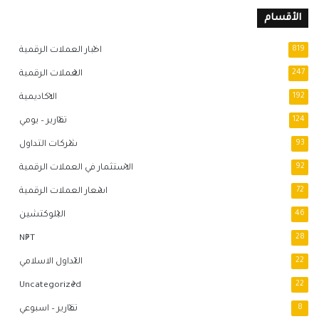
الأقسام
819
اخبار العملات الرقمية
247
العملات الرقمية
192
الاكاديمية
124
تقارير – يومي
93
شركات التداول
92
الاستثمار في العملات الرقمية
72
اسعار العملات الرقمية
46
البلوكتشين
NFT
28
22
التداول الاسلامي
Uncategorized
22
8
تقارير – اسبوعي