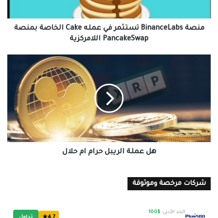
بمنصة
‎PancakeSwap
اللامركزية
‏‎منصة BinanceLabs تستثمر في عمله Cake الخاصة بمنصة
‎PancakeSwap اللامركزية
هل
عملة
الريبل
حرام
ام
حلال
هل عملة الريبل حرام ام حلال
شركات مرخصة وموثوقة
الحد الأدنى:
$100
4.7★
تداول