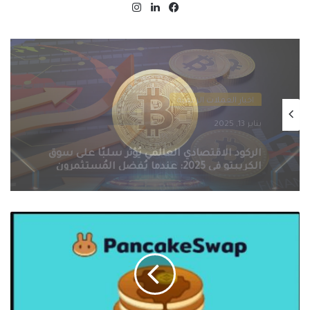
فيسبوك
لينكدإن
انستقرام
اخبار العملات الرقمية
يناير 13, 2025
التنظيمات الحكومية الصارمة تُطيح بسوق
الكريبتو في 2025: سيف ذو حدين على
مستقبل العملات الرقمية
‏‎منصة
BinanceLabs
تستثمر
في
عمله
Cake
الخاصة