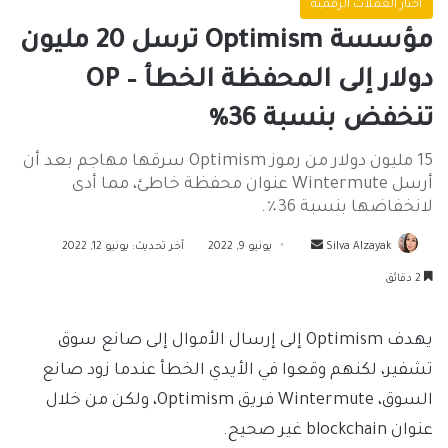
اخبار العملات الرقمية
مؤسسة Optimism ترسل 20 مليون
دولار إلى المحفظة الخطأ – OP
تنخفض بنسبة 36٪
15 مليون دولار من رموز Optimism سرقها مهاجم بعد أن
أرسل Wintermute عنوان محفظة خاطئ، مما أدى
لانخفاضها بنسبة 36٪.
أرسل
Silva Alzayak
يونيو 9, 2022
آخر تحديث: يونيو 12, 2022
بريدا
2 دقائق
إلكترونيا
يهدف Optimism إلى إرسال الأموال إلى صانع سوق
تشفير، لكنهم وقعوا في الأيدي الخطأ عندما زود صانع
السوق، Wintermute فريق Optimism، ولكن من خلال
عنوان blockchain غير صحيح.