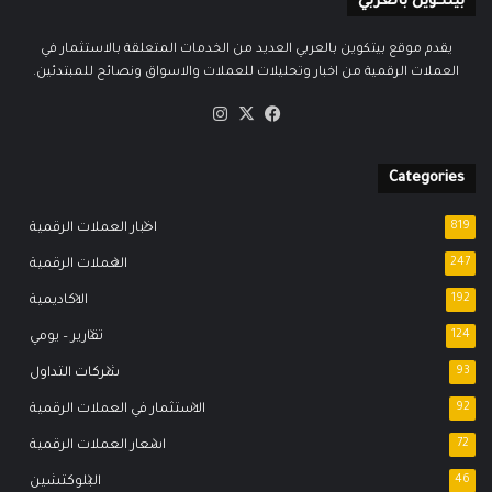
بيتكوين بالعربي
يقدم موقع بيتكوين بالعربي العديد من الخدمات المتعلقة بالاستثمار في
العملات الرقمية من اخبار وتحليلات للعملات والاسواق ونصائح للمبتدئين.
‫X
فيسبوك
انستقرام
Categories
819
اخبار العملات الرقمية
247
العملات الرقمية
192
الاكاديمية
124
تقارير – يومي
93
شركات التداول
92
الاستثمار في العملات الرقمية
72
اسعار العملات الرقمية
46
البلوكتشين