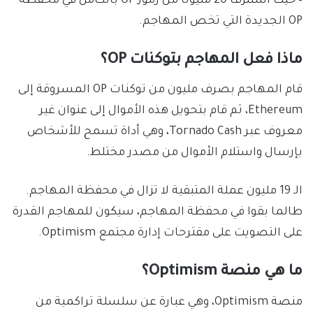
– حيث استنزف 20 مليونًا من رموز OP بالكامل في محفظة
OP الجديدة التي تخص المهاجم.
ماذا فعل المهاجم بتوكنات OP؟
قام المهاجم بصرف مليون من توكنات OP المسروقة إلى
Ethereum، ثم قام بتحويل هذه الأموال إلى عنوان غير
معروف عبر Tornado Cash، وهي أداة تسمح للأشخاص
بإرسال واستلام الأموال من مصدر مختلط.
الـ 19 مليون عملة المتبقية لا تزال في محفظة المهاجم.
طالما بقوا في محفظة المهاجم، سيكون للمهاجم القدرة
على التصويت على مقترحات إدارة مجتمع Optimism.
ما هي منصة Optimism؟
منصة Optimism، وهي عبارة عن سلسلة تراكمية من