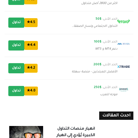
أكثر من 2800 أصل متداول
الحد الأدنى:
$50
4.5★
تداول
التداول الاجتماعي ونسخ الصفقات
الحد الأدنى:
$100
4.4★
تداول
دعم MT4 و MT5
الحد الأدنى:
$200
4.2★
تداول
الأفضل للمبتدئين - منصة سهلة
الحد الأدنى:
$250
4.0★
تداول
موجه للعرب
احدث المقالات
انهيار منصات التداول
الكبيرة يُؤدي إلى انهيار