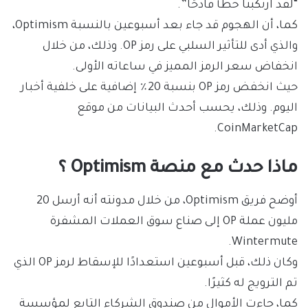
“لقد ارتكبنا خطأ فادحًا”.
كما، أن الهجوم قد جاء بعد أسبوعين بالنسبة Optimism،
والذي أدى للتأثير السلبي على رمز OP. وذلك، من خلال
انخفاض سعر الرمز المميز في ساعاته الأولى.
حيث انخفض رمز OP بنسبة 20٪ إضافية على خلفية أخبار
اليوم. وذلك، يحسب أحدث البيانات من موقع
CoinMarketCap.
ماذا حدث مع منصة Optimism ؟
أوضح فريق Optimism، من خلال مدونته أنه أرسل 20
مليون عملة OP إلى صناع سوق العملات المشفرة
Wintermute.
‏وكان ذلك، قبل أسبوعين استعدادًا للإسقاط لرمز OP الذي
تم الترويج له كثيرًا.
كما، جاءت الأموال من صندوق الشركاء التابع لمؤسسة