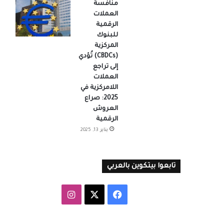
منافسة
العملات
الرقمية
للبنوك
المركزية
(CBDCs) تُؤدي
إلى تراجع
العملات
اللامركزية في
2025: صراع
العروش
الرقمية
يناير 13, 2025
تابعوا بيتكوين بالعربي
‫X
فيسبوك
انستقرام