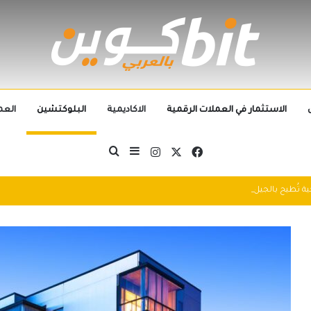
الاستثمار في العملات الرقمية
الاكاديمية
البلوكتشين
العم
‫X
فيسبوك
انستقرام
بحث عن
إضافة عمود جانبي
التطورات التكنولوجية تُطيح بالجيل الحالي من العملات الرقمية في 2025: سباق التكنولوجيا يُعيد تشكيل مشهد الكريبتو