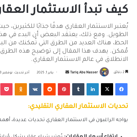
كيف تبدأ الاستثمار العق
يُعتبر الاستثمار العقاري هدفًا جذابًا للكثيرين، ح
الطويل. ومع ذلك، يعتقد البعض أن البدء في 
الحظ، هناك العديد من الطرق التي تُمكنك من الب
مُمكن. يهدف هذا المقال إلى توضيح هذه الطرق
الانطلاق في عالم الاستثمار العقاري.
أرسل
2 دقائق
Tariq Abu Nasser
يناير 1, 2025
آخر تحديث: نوفمبر 18, 2025
بريدا
فيسبوك
‫X
لينكدإن
بينتيريست
Odnoklassniki
‫Pocket
إلكترونيا
تحديات الاستثمار العقاري التقليدي:
يواجه الراغبون في الاستثمار العقاري تحديات عديدة، أهمه
ارتفاع أسعار العقارات:
يُعتبر شراء عقار بشكل مُباشر