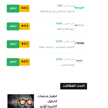
الحد الأدنى:
$50
4.5★
تداول
التداول الاجتماعي ونسخ الصفقات
الحد الأدنى:
$100
4.4★
تداول
دعم MT4 و MT5
الحد الأدنى:
$200
4.2★
تداول
الأفضل للمبتدئين - منصة سهلة
الحد الأدنى:
$250
4.0★
تداول
موجه للعرب
احدث المقالات
انهيار منصات
التداول
الكبيرة يُؤدي