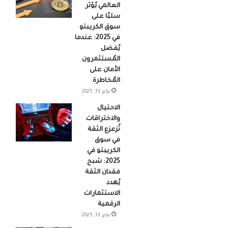
العالمي يُؤثر
سلبًا على
سوق الكريبتو
في 2025: عندما
يُفضل
المُستثمرون
الأمان على
المُخاطرة
يناير 13, 2025
الاحتيال
والاختراقات
تُزعزع الثقة
في سوق
الكريبتو في
2025: شبح
فقدان الثقة
يُهدد
الاستثمارات
الرقمية
يناير 13, 2025