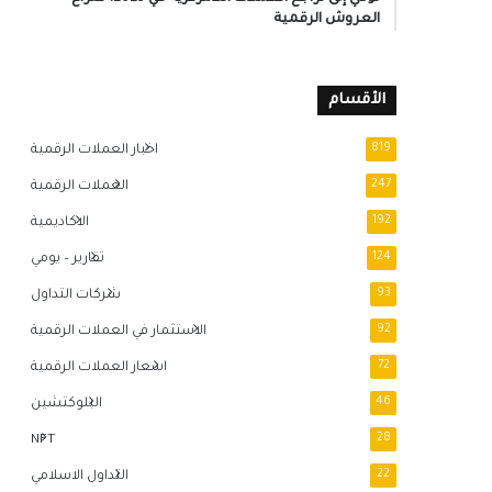
العروش الرقمية
الأقسام
819
اخبار العملات الرقمية
247
العملات الرقمية
192
الاكاديمية
124
تقارير – يومي
93
شركات التداول
92
الاستثمار في العملات الرقمية
72
اسعار العملات الرقمية
46
البلوكتشين
NFT
28
22
التداول الاسلامي