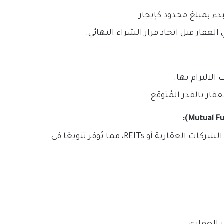
دء بمبلغ محدود كإيجار.
عقار قبل اتخاذ قرار الشراء النهائي.
لالتزام بها.
قار بالقدر المُتوقع.
تستثمر صناديق الاستثمار المُشتركة للعقارات في أسهم الشركات العقارية أو REITs، مما يُوفر تنويعًا في