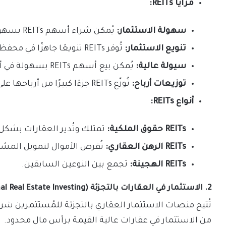
مزايا REITs:
سهولة الاستثمار:
يُمكن شراء أسهم REITs بسهولة من خلال البورصة.
تنويع الاستثمار:
تُوفر REITs تنويعًا جاهزًا في محفظة عقارية مُتنوعة.
سيولة عالية:
يُمكن بيع أسهم REITs بسهولة في أي وقت.
توزيعات أرباح:
تُوزّع REITs جزءًا كبيرًا من أرباحها على المُساهمين على شكل توزيعات أرباح.
أنواع REITs:
REITs حقوق الملكية:
تمتلك وتُدير العقارات بشكل 
REITs الرهن العقاري:
تُقرض الأموال لتمويل المشار
REITs الهجينة:
تجمع بين النوعين السابقين.
2. الاستثمار في العقارات بالتجزئة (Fractional Real Estate Investing):
تُتيح منصات الاستثمار العقاري بالتجزئة للمُستثمرين ش
من الاستثمار في عقارات عالية القيمة برأس مال محدود.