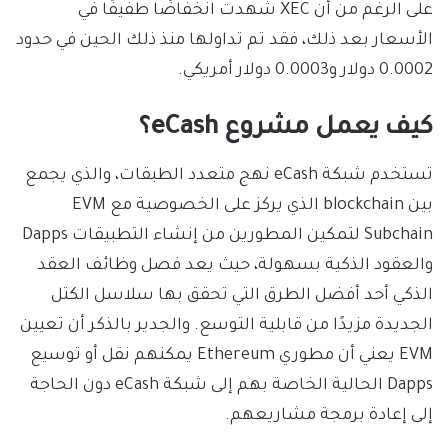
على الرغم من أن XEC شهدت انخفاضًا طفيفًا في
الأسعار بعد ذلك، فقد تم تداولها منذ ذلك الحين في حدود
0.0002 دولار و0.0003 دولار أمريكي.
كيف يعمل مشروع eCash؟
تستخدم شبكة eCash نهج متعدد الطبقات، والذي يجمع
بين blockchain الذي يركز على الخصوصية مع EVM
Subchain لتمكين المطورين من إنشاء التطبيقات Dapps
والعقود الذكية بسهولة، حيث يعد فصل وظائف العقد
الذكي أحد أفضل الطرق التي تحقق بها سلاسل الكتل
الجديدة مزيدًا من قابلية التوسع. والجدير بالذكر أن تعيين
EVM يعني أن مطوري Ethereum يمكنهم نقل أو توسيع
Dapps الحالية الخاصة بهم إلى شبكة eCash دون الحاجة
إلى إعادة برمجة مشاريعهم.