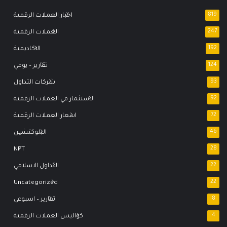
819
اخبار العملات الرقمية
247
العملات الرقمية
192
الاكاديمية
124
تقارير – يومي
93
شركات التداول
92
الاستثمار في العملات الرقمية
72
اسعار العملات الرقمية
46
البلوكتشين
NFT
28
22
التداول الاسلامي
Uncategorized
22
8
تقارير – اسبوعي
4
كواليس العملات الرقمية