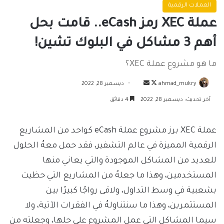
العملات الرقمية
عملة XEC رمز eCash.. قامت بحل
أهم 3 مشاكل في البلوك تشين!
ما هو مشروع عملة XEC؟
تابع
أرسل
ahmad_mukry
ديسمبر 28, 2022
على
بريدا
آخر تحديث: ديسمبر 28, 2022
4 دقائق
X
إلكترونيا
عملة XEC برز مشروع عملة eCash كواحد من المشاريع
الرقمية المميزة في عالم التشفير، فقد حمل معهُ الحلول
للعديد من المشاكل الموجودة والتي يعاني منها
المستخدمين، وهذا ما جعلهُ من المشاريع التي حظيت
بشعبية في وسط التداول، ولاقى رواجًا كبيرًا بين
المستثمرين، وهذا ما سنتناولهُ في الفقرات الآتية، ولا
سيما المشاكل التي عمل المشروع على حلها، وجعلته من