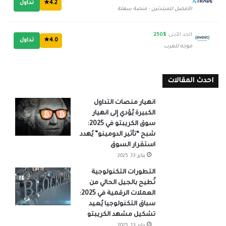
4.2★
تداول
الأفضل للمبتدئين - منصة سهلة
الحد الأدنى:
$250
4.0★
تداول
موجه للعرب
احدث المقالات
انهيار منصات التداول
الكبيرة يُؤدي إلى انهيار
سوق الكريبتو في 2025:
شبح “تأثير الدومينو” يُهدد
استقرار السوق
يناير 13, 2025
التطورات التكنولوجية
تُطيح بالجيل الحالي من
العملات الرقمية في 2025:
سباق التكنولوجيا يُعيد
تشكيل مشهد الكريبتو
يناير 13, 2025