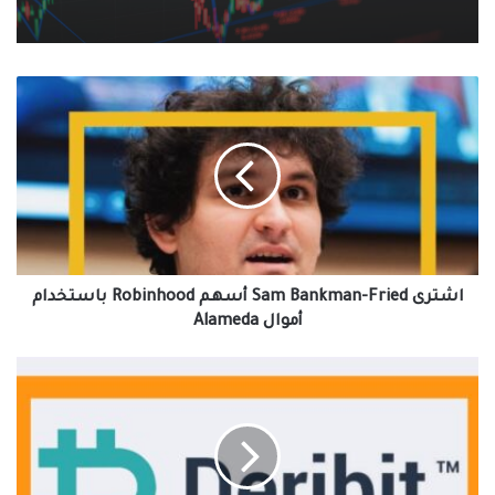
اشترى
Sam
Bankman-
Fried
أسهم
Robinhood
باستخدام
أموال
Alameda
اشترى Sam Bankman-Fried أسهم Robinhood باستخدام
أموال Alameda
تعلن
Deribit
أن
2.355
مليار
دولار