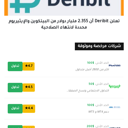
من
البيتكوين
والإيثيريوم
محددة
تعلن Deribit أن 2.355 مليار دولار من البيتكوين والإيثيريوم
لانتهاء
محددة لانتهاء الصلاحية
الصلاحية
شركات مرخصة وموثوقة
الحد الأدنى:
$100
4.7★
تداول
أكثر من 2800 أصل متداول
الحد الأدنى:
$50
4.5★
تداول
التداول الاجتماعي ونسخ الصفقات
الحد الأدنى:
$100
4.4★
تداول
دعم MT4 و MT5
الحد الأدنى:
$200