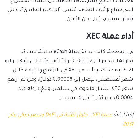
معاملات الدفع بسرعة، هذا فضلًا، عن اعتماد المشروع
آلية إجماع لإثبات الحصة تسمى “الانهيار الجليدي”، والتي
تتميز بمستوى أعلى من الأمان.
أداء عملة XEC
في الحقيقة، كانت بداية عملة eCash بطيئة، حيث تم
تداولها عند حوالي 0.00002 دولارًا أمريكيًا خلال شهر يوليو
2021، بعد ذلك، بدأ سعر XEC في الارتفاع والزيادة خلال
شهر أغسطس، ليصل إلى 0.00008 دولارًا، ومن ثم ارتفع
سعر XEC بشكل ملحوظ في سبتمبر، وبلغ ذروته عند
0.0004 دولار تقريبًا في 4 سبتمبر.
إقرا أيضاً:
عملة YFI.. حلول تقنية في DeFi وسعر خيالي عام
2031