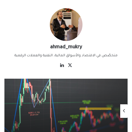
ahmad_mukry
متخصّص في الاقتصاد والأسواق المالية، التقنية والعملات الرقمية
‫X
لينكدإن
العملات الرقمية
يناير 7, 2025
البيتكوين والتضخم: هل لا يزال البيتكوين
ملاذًا آمنًا في ظل الظروف الاقتصادية الحالية؟