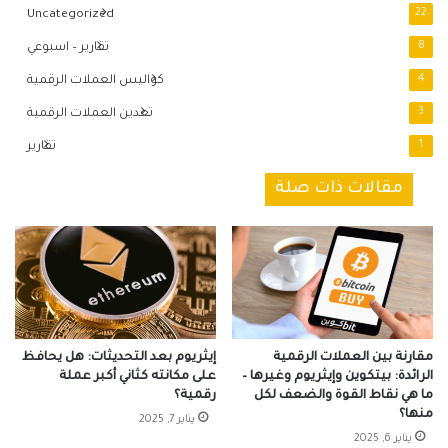
Uncategorized
22
8
تقارير – اسبوعي
4
كواليس العملات الرقمية
3
تعدين العملات الرقمية
1
تقارير
مقالات ذات صلة
مقارنة بين العملات الرقمية
إيثريوم بعد التحديثات: هل يحافظ
الرائدة: بيتكوين وإيثريوم وغيرها –
على مكانته كثاني أكبر عملة
ما هي نقاط القوة والضعف لكل
رقمية؟
منها؟
يناير 7, 2025
يناير 6, 2025