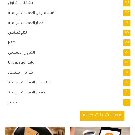
93
شركات التداول
92
الاستثمار في العملات الرقمية
72
اسعار العملات الرقمية
46
البلوكتشين
NFT
28
22
التداول الاسلامي
Uncategorized
22
8
تقارير – اسبوعي
4
كواليس العملات الرقمية
3
تعدين العملات الرقمية
1
تقارير
مقالات ذات صلة