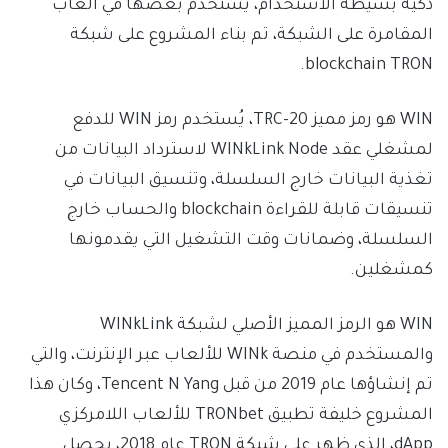
ذكية بسيطة الاستخدام، يُستخدم بعضها في ألعاب
المقامرة على الشبكة، تم بناء المشروع على شبكة
blockchain TRON.
WIN هو رمز مميز TRC-20، يُستخدم رمز WIN للدفع
لمشغلي عقد WINkLink Node لاسترداد البيانات من
تغذية البيانات خارج السلسلة، وتنسيق البيانات في
تنسيقات قابلة للقراءة blockchain والحساب خارج
السلسلة، وضمانات وقت التشغيل التي يقدمونها
كمشغلين.
WIN هو الرمز المميز الأصلي لشبكة WINkLink
والمستخدم في منصة WINk للألعاب عبر الإنترنت، والتي
تم إنشاؤها عام 2019 من قبل Tencent N Yang، وكان هذا
المشروع خليفة تطبيق TRONbet للألعاب اللامركزي
dApp، الذي ظهر على شبكة TRON عام 2018، يحصل