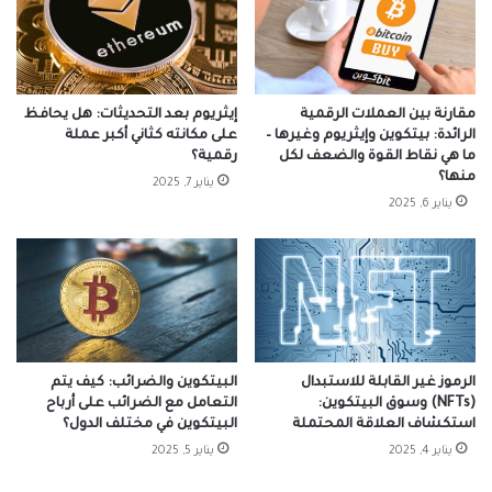
مقارنة بين العملات الرقمية
إيثريوم بعد التحديثات: هل يحافظ
الرائدة: بيتكوين وإيثريوم وغيرها –
على مكانته كثاني أكبر عملة
ما هي نقاط القوة والضعف لكل
رقمية؟
منها؟
يناير 7, 2025
يناير 6, 2025
الرموز غير القابلة للاستبدال
البيتكوين والضرائب: كيف يتم
(NFTs) وسوق البيتكوين:
التعامل مع الضرائب على أرباح
استكشاف العلاقة المحتملة
البيتكوين في مختلف الدول؟
يناير 4, 2025
يناير 5, 2025