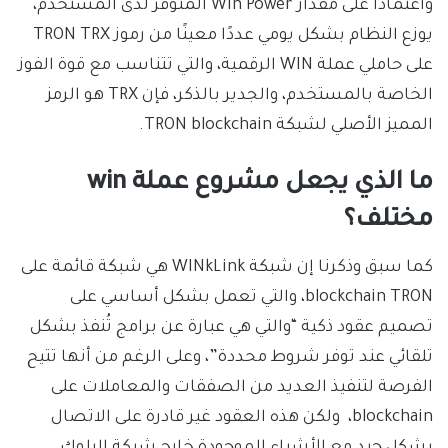
واعتمادًا على مقدار Win Power المتوفر لدى المستخدم،
يوزع النظام بشكل يومي عددًا معينًا من رموز TRON TRX
على حاملي عملة WIN الرقمية، والتي تتناسب مع قوة الفوز
الخاصة بالمستخدم، والجدير بالذكر، فإن TRX هو الرمز
المميز الأصلي لشبكة TRON blockchain.
ما الذي يجعل مشروع عملة win
مختلف؟
كما سبق وذكرنا إن شبكة WINkLink هي شبكة قائمة على
blockchain TRON، والتي تعمل بشكل أساسي على
تصميم عقود ذكية “والتي هي عبارة عن برامج تُنفذ بشكل
تلقائي عند توفر شروط محددة”، وعلى الرغم من أنها تتيح
الفرصة لتنفيذ العديد من الصفقات والمعاملات على
blockchain، ولكن هذه العقود غير قادرة على الاتصال