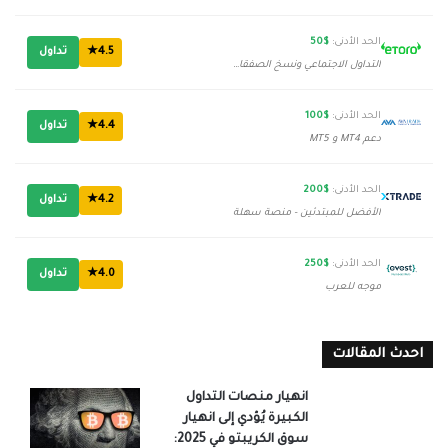
الحد الأدنى:
$50
4.5★
تداول
التداول الاجتماعي ونسخ الصفقات
الحد الأدنى:
$100
4.4★
تداول
دعم MT4 و MT5
الحد الأدنى:
$200
4.2★
تداول
الأفضل للمبتدئين - منصة سهلة
الحد الأدنى:
$250
4.0★
تداول
موجه للعرب
احدث المقالات
انهيار منصات التداول
الكبيرة يُؤدي إلى انهيار
سوق الكريبتو في 2025: