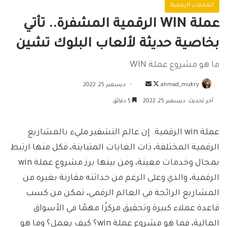
العملات الرقمية
عملة WIN الرقمية المشفرة.. تأتي
بخاصية حديثة لألعاب البلوك تشين
ما هو مشروع عملة WIN
تابع
أرسل
ahmad_mukry
ديسمبر 25, 2022
على
بريدا
آخر تحديث: ديسمبر 25, 2022
5 دقائق
X
إلكترونيا
عملة win الرقمية. إن عالم التشفير مليء بالمشاريع
الرقمية المختلفة، ذات الغايات المتباينة، فكل منها ارتبط
بمجال وخدمات معينة، ومن بينها برز مشروع عملة win
الرقمية، والذي وعلى الرغم من حداثته مقارنة بغيره من
المشاريع الرائجة في العالم الرقمي، تمكن من كسب
قاعدة عملاء كبيرة وتحقيق مركزًا مهمًا في الأسواق
المالية، فما هو مشروع عملة win؟ كيف يعمل؟ وما هو