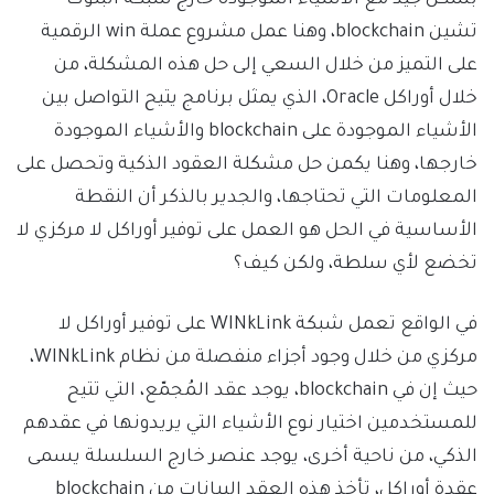
بشكل جيد مع الأشياء الموجودة خارج شبكة البلوك
تشين blockchain، وهنا عمل مشروع عملة win الرقمية
على التميز من خلال السعي إلى حل هذه المشكلة، من
خلال أوراكل Oracle، الذي يمثل برنامج يتيح التواصل بين
الأشياء الموجودة على blockchain والأشياء الموجودة
خارجها، وهنا يكمن حل مشكلة العقود الذكية وتحصل على
المعلومات التي تحتاجها، والجدير بالذكر أن النقطة
الأساسية في الحل هو العمل على توفير أوراكل لا مركزي لا
تخضع لأي سلطة، ولكن كيف؟
في الواقع تعمل شبكة WINkLink على توفير أوراكل لا
مركزي من خلال وجود أجزاء منفصلة من نظام WINkLink،
حيث إن في blockchain، يوجد عقد المُجمّع، التي تتيح
للمستخدمين اختيار نوع الأشياء التي يريدونها في عقدهم
الذكي، من ناحية أخرى، يوجد عنصر خارج السلسلة يسمى
عقدة أوراكل، تأخذ هذه العقد البيانات من blockchain