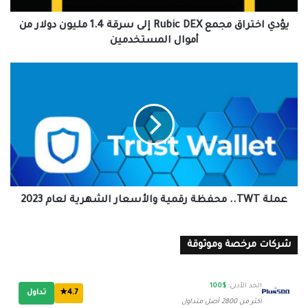
مليون
دولار
يؤدي اختراق مجمع Rubic DEX إلى سرقة 1.4 مليون دولار من
من
أموال المستخدمين
أموال
المستخدمين
عملة
TWT..
محفظة
رقمية
والأسعار
الشهرية
لعام
2023
عملة TWT.. محفظة رقمية والأسعار الشهرية لعام 2023
شركات مرخصة وموثوقة
الحد الأدنى:
$100
4.7★
تداول
أكثر من 2800 أصل متداول