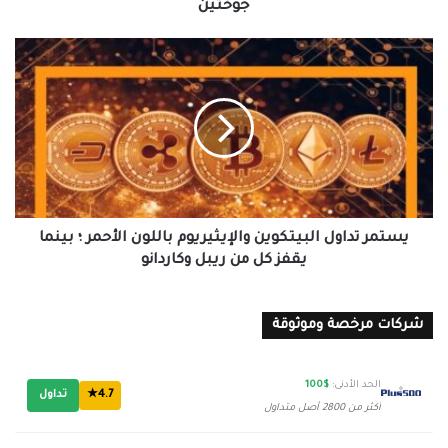
جوختين
يستمر
تداول
البيتكوين
والإيثيريوم
باللون
الأحمر
؛
بينما
يقفز
كل
يستمر تداول البيتكوين والإيثيريوم باللون الأحمر ؛ بينما
من
يقفز كل من ريبل وكاردانو
ريبل
وكاردانو
شركات مرخصة وموثوقة
الحد الأدنى:
$100
4.7★
تداول
أكثر من 2800 أصل متداول