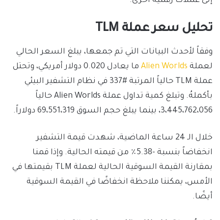
إلى عملات رقمية أخرى.
تحليل سعر عملة TLM
وفقاً لأحدث البيانات التي تم جمعها، يبلغ السعر الحالي
لعملة
Alien Worlds
ما يعادل 0.020 دولار أمريكي، وتحتل
عملة TLM حالياً المرتبة #337 في نظام التشفير البيئي
بأكملهُ. وتبلغ كمية تداول عملة Alien Worlds حالياً
3،445،762،056، بينما يبلغ حجم السوق 69،551،319 دولاراً.
خلال الـ 24 ساعة الماضية، شهدت قيمة التشفير
انخفاضاً بنسبة -5.38٪ من قيمته الحالية. وإذا قمنا
بمقارنة القيمة السوقية الحالية لعملة TLM بقيمتها في
الأمس، يمكننا ملاحظة انخفاضًا في القيمة السوقية
أيضًا.