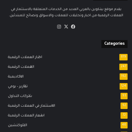
يقدم موقع بيتكوين بالعربي العديد من الخدمات المتعلقة بالاستثمار في
العملات الرقمية من اخبار وتحليلات للعملات والاسواق ونصائح للمبتدئين.
‫X
فيسبوك
انستقرام
Categories
819
اخبار العملات الرقمية
247
العملات الرقمية
192
الاكاديمية
124
تقارير – يومي
93
شركات التداول
92
الاستثمار في العملات الرقمية
72
اسعار العملات الرقمية
46
البلوكتشين