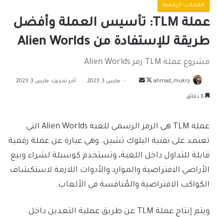
العملات الرقمية
عملة TLM: تأسيس العملة وأفضل
طريقة للإستفادة من Alien Worlds
مشروع عملة TLM رمز Alien Worlds
تابع
أرسل
ahmad_mukry
مارس 3, 2023
آخر تحديث: مارس 3, 2023
على
بريدا
6 دقائق
X
إلكترونيا
عملة TLM هي الرمز الرسمي للعبة Alien Worlds التي
تعتمد على تقنية البلوك تشين. وهي عبارة عن عملة رقمية
قابلة للتداول داخل اللعبة، وتستخدم كوسيلة لشراء وبيع
الأراضي الافتراضية والموارد والأدوات اللازمة لاستكشاف
الكواكب الافتراضية والمُنافسة في الألعاب.
ويتم إنتاج عملة TLM عن طريق عملية التعدين داخل