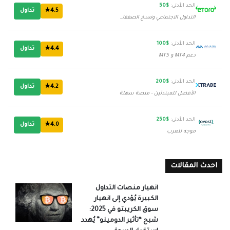
الحد الأدنى:
$50
4.5★
تداول
التداول الاجتماعي ونسخ الصفقات
الحد الأدنى:
$100
4.4★
تداول
دعم MT4 و MT5
الحد الأدنى:
$200
4.2★
تداول
الأفضل للمبتدئين - منصة سهلة
الحد الأدنى:
$250
4.0★
تداول
موجه للعرب
احدث المقالات
انهيار منصات التداول
الكبيرة يُؤدي إلى انهيار
سوق الكريبتو في 2025:
شبح “تأثير الدومينو” يُهدد