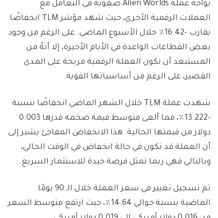
تواجهُ عملة Alien Worlds صعوبة في التعامل مع
العملات الرقمية الأخرى، حيث شهد مؤشر TLM انخفاضًا
يقارب -16.42٪ خلال الأسبوع الماضي. على الرغم من وجود
بعض القطاعات الواعدة في الأيام الأخيرة، إلا أنهُ من
المستبعد أن تكون العملة الرقمية مربحة على المدى
القصير، على الرغم من أساسياتها القوية.
شهدت عملة TLM خلال الشهر الماضي انخفاضًا بنسبة
-13.222٪، مما ألغى متوسط قيمة ضخمة قدرها 0.003
دولار من قيمتها الحالية. هذا الانخفاض المفاجئ يشير إلى
أن العملة قد تكون في حالة انخفاض في الوقت الحالي،
وبالتالي فهي ربما تمثل فرصة جيدة للاستثمار السريع.
تم تسجيل تغيير في سعر العملة خلال الـ 90 يومًا
الماضية بنسبة حوالي 14.64٪، حيث ارتفع متوسط السعر