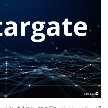
عملة STG
الرئيسية
/
العملات الرقمية
/
عملة STG رمز مشروع Stargate Finance.. وأرباح استثمارية بخطى ثابتة!