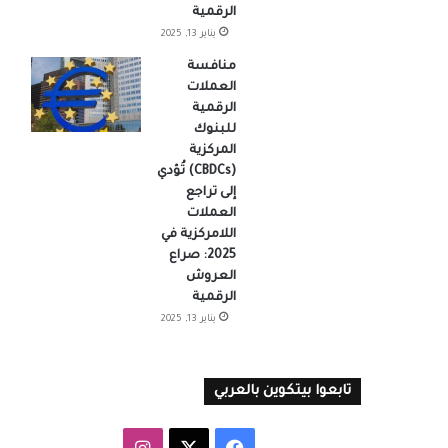
الرقمية
يناير 13, 2025
منافسة
العملات
الرقمية
للبنوك
المركزية
(CBDCs) تُؤدي
إلى تراجع
العملات
اللامركزية في
2025: صراع
العروش
الرقمية
يناير 13, 2025
تابعوا بيتكوين بالعربي
‫X
فيسبوك
انستقرام