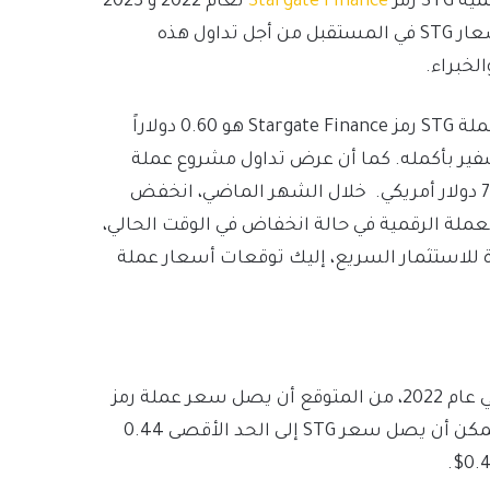
 رمز
Stargate Finance
لعام 2022 و 2023
و 2024 و 2025 و 2030 وغيرها وتريد معرفة أين ستذهب أسعار STG في المستقبل من أجل تداول هذه
لخبراء.
وفقاً لأحدث البيانات التي تم جمعها، فإن السعر الحالي لعملة STG رمز Stargate Finance هو 0.60 دولاراً
 حالياً المرتبة رقم 322 في نظام التشفير بأكمله. كما أن عرض تداول مشروع عملة
STG، هو 133.272.369 مع وجود قيمة سوقية تبلغ 79.312.783 دولار أمريكي. خلال الشهر الماضي، انخفض
مفاجئ أن العملة الرقمية في حالة انخفاض في الوقت الحالي،
ة للاستثمار السريع، إليك توقعات أسعار عملة
وفقاً للتحليل الفني لبيانات الأسعار السابقة لعملة STG في عام 2022، من المتوقع أن يصل سعر عملة رمز
Stargate Finance إلى مستوى 0.38 دولار كحد أدنى. من الممكن أن يصل سعر STG إلى الحد الأقصى 0.44