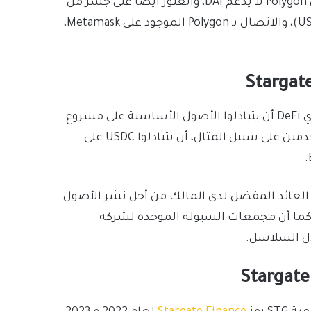
والانتقال إلى DEX، ومبادلة DAI بما يعرف بـ USDC وذلك لأن Polygon لا يدعم DAI، والعثور أيضاً على جسر من
الجيل الأول من أجل مبادلة USDC بإصدار مغلف (USDC-wrap)، والاتصال بـ Polygon الموجود على Metamask،
من الممكن للأشخاص الذين يستخدمون التمويل اللامركزي DeFi أن يتبادلوا الأصول الأساسية على مشروع
Stargate في معاملة مالية واحدة فقط. كما يمكن للمستخدمين على سبيل المثال، أن يتبادلوا USDC على
ع عملة Stargate Finance من مُجمِّع العائد المفضل لدى المالك من أجل نشر الأصول
الية عبر السلاسل، الأمر الذي يفتح آفاقاً إضافية لـ APY، كما أن مجمعات السيولة الموحدة لشركة