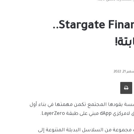
عملة STG رمز مشروع Stargate Finance..
تة!
2, 2022
طباعة
Stargate  هي عبارة عن مؤسسة يقودها المجتمع تكمن مهمتها في بناء أول
قة LayerZero.
الذي حققته عملة الإثيريوم Ethereum، نشأت مجموعة من السلاسل البديلة المتنوعة إلى