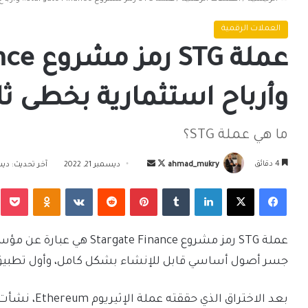
العملات الرقمية
وأرباح استثمارية بخطى ثاب
ما هي عملة STG؟
تابع
أرسل
4 دقائق
ahmad_mukry
ديسمبر 21, 2022
آخر تحديث: ديسمبر 1
على
بريدا
فيسبوك
‫X
لينكدإن
بينتيريست
Odnoklassniki
‫Pocket
X
إلكترونيا
عملة STG رمز مشروع Finance
جسر أصول أساسي قابل للإنشاء بشكل كامل، وأول تطبيق لامركزي dApp مبني على طب
بعد الاختراق 