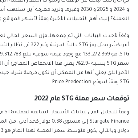
في حال كنت تبحث عن توقعات وتنبؤات أسعار العملة الرقمية STG
العملة؟ إليك أهم التحليلات الأخيرة وفقاً لأشهر المواقع وا
أمريكياً، ويحتل رمز STG
سعر STG بنسبة -2.9%، يعني هذا الانخفاض ال
الأمر الذي يعني أنها من الممكن أن تكون فرصة شراء جيد
STG وفقاً لموقع Price Predection.
توقعات سعر عملة STG عام 2022
دولار، وبالتالي يكون متوسط سعر العملة لهذا العام هو 0.43$.