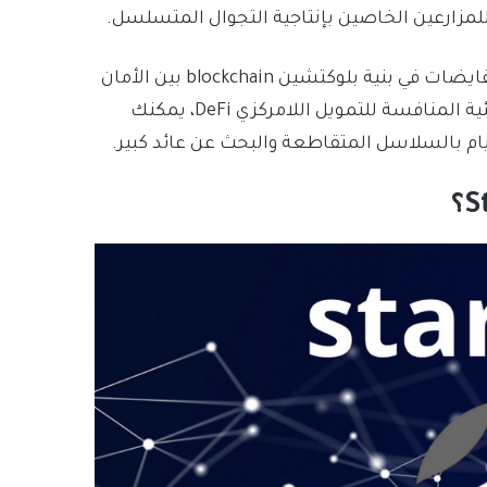
 للمزارعين الخاصين بإنتاجية التجوال المتسلسل.
راهن كل نظام بيئي بمستقبلهُ على مجموعة مميزة من المقايضات في بنية بلوكتشين blockchain بين الأمان
واللامركزية وقابلية التوسع أيضاً. مع نمو مجال النظم البيئية المنافسة للتمويل اللامركزي DeFi، يمكنك
م بالسلاسل المتقاطعة والبحث عن عائد كبير.