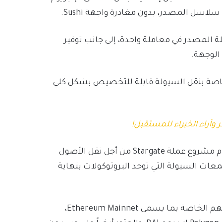
المصدر في معاملة واحدة، إلى جانب توفير
الوجهة.
Stargat هو عبارة عن آلية خاصة بنقل السيولة قابلة للتخصيص بشكل كلي
 وآراء الخبراء للمستقبل!
يمكن للمستخدمين والتطبيقات اللامركزية dApps استخدام مشروع عملة Stargate من أجل نقل الأصول
ات السيولة التي توحد البروتوكولات بنهاية
يجب على حاملي عملة STG رمز Stargate أن يوصلوا محفظتهم الخاصة بما يسمى Ethereum Mainnet،