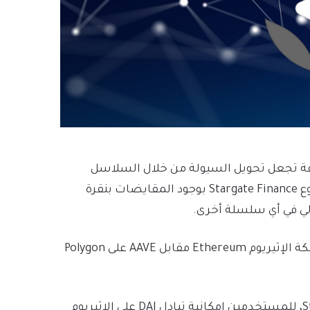
Stargate  هو عبارة عن طريقة تجعل تحويل السيولة من خلال السلاسل
Chains عملية بسيطة لمرة واحدة فقط، حيث يسمح مشروع Stargate Finance بوجود المقايضات بنقرة
لي في أي سلسلة أخرى.
يمكن أن نفترض أنّ المستخدم يرغب في تبادل DAI على شبكة الإثيريوم Ethereum مقابل AAVE على Polygon
يتيح SushiXSwap أيضاً، المستند إلى مشروع عملة Stargate، للمستخدمين إمكانية تبادل DAI على الإثيريوم