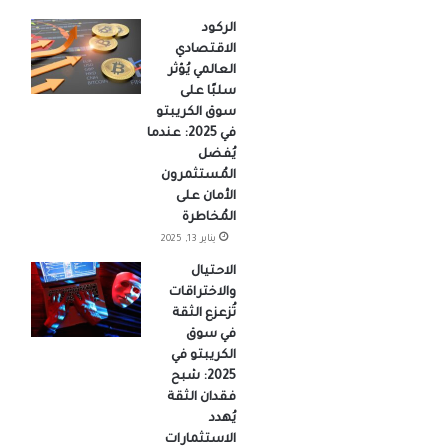
الركود
الاقتصادي
العالمي يُؤثر
سلبًا على
سوق الكريبتو
في 2025: عندما
يُفضل
المُستثمرون
الأمان على
المُخاطرة
يناير 13, 2025
الاحتيال
والاختراقات
تُزعزع الثقة
في سوق
الكريبتو في
2025: شبح
فقدان الثقة
يُهدد
الاستثمارات