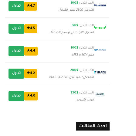
الحد الأدنى:
$100
4.7★
تداول
أكثر من 2800 أصل متداول
الحد الأدنى:
$50
4.5★
تداول
التداول الاجتماعي ونسخ الصفقات
الحد الأدنى:
$100
4.4★
تداول
دعم MT4 و MT5
الحد الأدنى:
$200
4.2★
تداول
الأفضل للمبتدئين - منصة سهلة
الحد الأدنى:
$250
4.0★
تداول
موجه للعرب
احدث المقالات