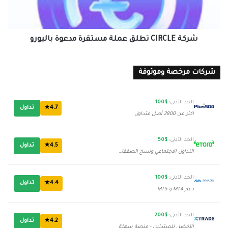
باليورو
شركة CIRCLE تطلق عملة مستقرة مدعوة باليورو
شركات مرخصة وموثوقة
الحد الأدنى:
$100
4.7★
تداول
أكثر من 2800 أصل متداول
الحد الأدنى:
$50
4.5★
تداول
التداول الاجتماعي ونسخ الصفقات
الحد الأدنى:
$100
4.4★
تداول
دعم MT4 و MT5
الحد الأدنى:
$200
4.2★
تداول
الأفضل للمبتدئين - منصة سهلة