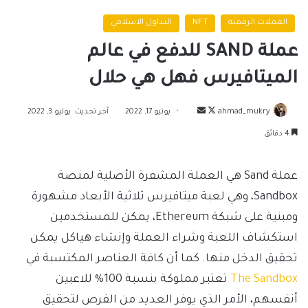
العملات الرقمية
NFT
التداول الاسلامي
عملة SAND للدفع في عالم
الميتافيرس فهل هي حلال
تابع
أرسل
ahmad_mukry
يونيو 17, 2022
آخر تحديث: يوليو 3, 2022
على
بريدا
4 دقائق
X
إلكترونيا
عملة Sand هي العملة المشفرة الأصلية لمنصة
Sandbox، وهي لعبة ميتافيرس ثلاثية الأبعاد مشهورة
ومبنية على شبكة Ethereum، يمكن للمستخدمين
استكشاف اللعبة وشراء العملة وإنشاء هياكل يمكن
تحقيق الدخل منها. كما أن كافة العناصر المكتسبة في
The Sandbox
تعتبر مملوكة بنسبة 100% للاعبين
أنفسهم، الأمر الذي يوفر العديد من الفرص لتحقيق