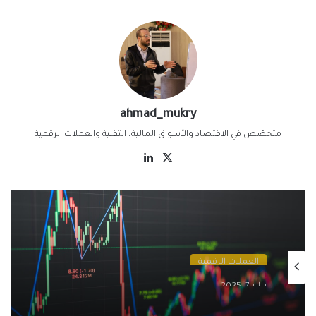
ahmad_mukry
متخصّص في الاقتصاد والأسواق المالية، التقنية والعملات الرقمية
‫X
لينكدإن
العملات الرقمية
يناير 7, 2025
البيتكوين والتضخم: هل لا يزال البيتكوين
ملاذًا آمنًا في ظل الظروف الاقتصادية الحالية؟