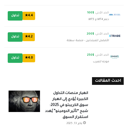
الحد الأدنى:
$100
4.4★
تداول
دعم MT4 و MT5
الحد الأدنى:
$200
4.2★
تداول
الأفضل للمبتدئين - منصة سهلة
الحد الأدنى:
$250
4.0★
تداول
موجه للعرب
احدث المقالات
انهيار منصات التداول
الكبيرة يُؤدي إلى انهيار
سوق الكريبتو في 2025:
شبح “تأثير الدومينو” يُهدد
استقرار السوق
يناير 13, 2025