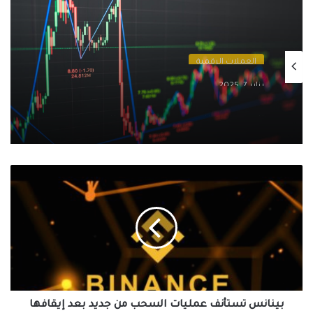
العملات الرقمية
يناير 7, 2025
البيتكوين والتضخم: هل لا يزال البيتكوين
ملاذًا آمنًا في ظل الظروف الاقتصادية الحالية؟
بينانس
تستأنف
عمليات
السحب
من
جديد
بعد
إيقافها
بينانس تستأنف عمليات السحب من جديد بعد إيقافها