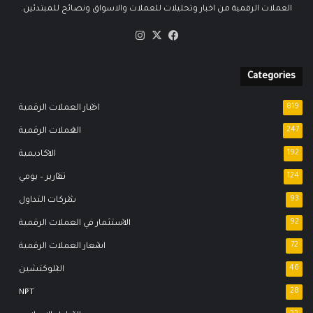
العملات الرقمية من اخبار وتحليلات للعملات والاسواق ونصائح للمبتدئين.
‫X
فيسبوك
انستقرام
Categories
819
اخبار العملات الرقمية
247
العملات الرقمية
192
الاكاديمية
124
تقارير – يومي
93
شركات التداول
92
الاستثمار في العملات الرقمية
72
اسعار العملات الرقمية
46
البلوكتشين
NFT
28