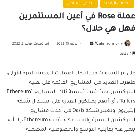
العملات الرقمية
التداول الاسلامي
عملة Rose في أعين المستثمرين
فهل هي حلال؟
تابع
أرسل
ahmad_mukry
يونيو 15, 2022
آخر تحديث: يوليو 3, 2022
على
بريدا
4 دقائق
X
إلكترونيا
على مر السنوات منذ ابتكار العملات الرقمية للمرة الأولى،
ظهرت العديد من المشاريع القائمة على تقنية
البلوكشين، حيث تمت تسمية تلك المشاريع “Ethereum
Killers”، أي أنهم يمتلكون القدرة على استبدال شبكة
إيثيريوم. وتعتبر شبكة Oasis من أحدث مشاريع
البلوكشين المميزة والمشابهة لتقنية Ethereum، إلا أنه
يتميز عنه بقابلية التوسع والخصوصية المضمنة.