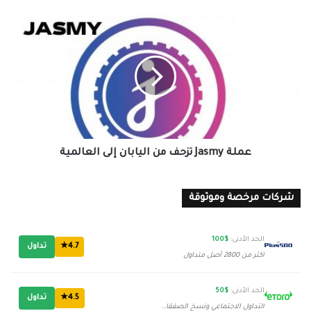
عملة
Jasmy
تزحف
من
اليابان
إلى
العالمية
عملة Jasmy تزحف من اليابان إلى العالمية
شركات مرخصة وموثوقة
الحد الأدنى:
$100
4.7★
تداول
أكثر من 2800 أصل متداول
الحد الأدنى:
$50
4.5★
تداول
التداول الاجتماعي ونسخ الصفقات