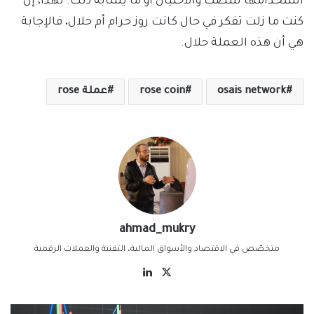
استخدامها للنصب والاحتيال أو ما يشابه ذلك. لهذا، إن
كنت ما زلت تفكر في حال كانت روز حرام أم حلال، فالإجابة
هي أن هذه العملة حلال.
osais network
rose coin
عملة rose
ahmad_mukry
متخصّص في الاقتصاد والأسواق المالية، التقنية والعملات الرقمية
‫X
لينكدإن