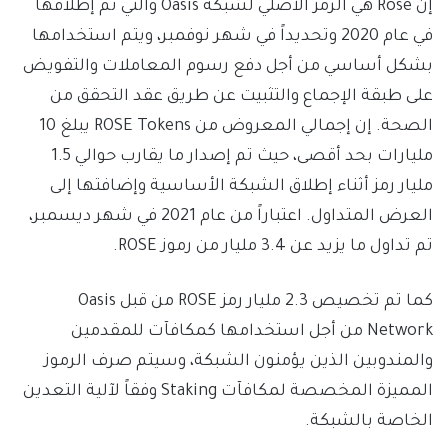
إن Rose هي الرمز الأصلي لشبكة Oasis والتي تم إطلاقها
في عام 2020 وتحديداً في شهر نوفمبر، ويتم استخدامها
بشكل أساسي من أجل دفع رسوم المعاملات والتفويض
على طبقة الإجماع والتثبيت عن طريق عقد التحقق من
الصحة. إن إجمالي المعروض من ROSE Tokens يبلغ 10
مليارات بحد أقصى، حيث تم إصدار ما يقارب حوالي 1.5
مليار رمز أثناء إطلاق الشبكة الأساسية وإضافتها إلى
العرض المتداول. اعتباراً من عام 2021 في شهر ديسمبر،
تم تداول ما يزيد عن 3.4 مليار من رموز ROSE.
كما تم تخصيص 2.3 مليار رمز ROSE من قبل Oasis
Network من أجل استخدامها كمكافآت للمقدمين
والمندوبين الذين يؤمنون الشبكة، وسيتم صرف الرموز
المميزة المخصصة لمكافآت Staking وفقاً لآلية التعدين
الخاصة بالشبكة.