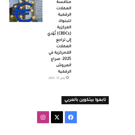
منافسة
العملات
الرقمية
للبنوك
المركزية
(CBDCs) تُؤدي
إلى تراجع
العملات
اللامركزية في
2025: صراع
العروش
الرقمية
يناير 13, 2025
تابعوا بيتكوين بالعربي
‫X
فيسبوك
انستقرام