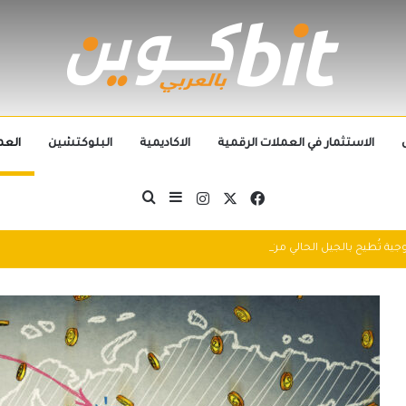
الاستثمار في العملات الرقمية
الاكاديمية
البلوكتشين
العم
‫X
فيسبوك
انستقرام
بحث عن
إضافة عمود جانبي
التطورات التكنولوجية تُطيح بالجيل الحالي من العملات الرقمية في 2025: سباق التكنولوجيا يُعيد تشكيل مشهد الكريبتو