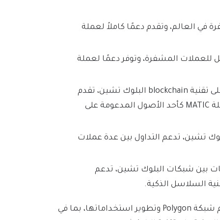
فرة في العالم، وتقدم دعمًا كاملاً لعملة
تحويل للعملات المشفرة، وتوفر دعمًا لعملة
Aave: وهي منصة لامركزية للتمويل اللامركزي تعتمد على تقنية blockchain البلوك تشين، تقدم
خدمات الاقتراض والإقراض والوساطة، وتستخدم عملة MATIC كأحد الأصول المدعومة على
ة البلوك تشين، تدعم التداول بين عدة عملات
معلومات بين شبكات البلوك تشين، تدعم
يوجد أيضًا العديد من الشركات الأخرى التي تعمل على دعم شبكة Polygon وتطوير استخداماتها، بما في