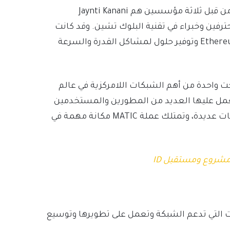
تم تأسيس شبكة Polygon أو Matic Networ في عام 2017 من قبل ثلاثة مؤسسين هم Jaynti Kanani
م جميعًا مبرمجين مُحترفين وخبراء في تقنية البلوك تشين. وقد كانت
رؤية المؤسسين هي تحسين أداء وامتداد قدرات شبكة Ethereum وتوفير حلول لمشاكل القدرة والسرعة
 Polygon بشكل كبير وأصبحت واحدة من أهم الشبكات اللامركزية في عالم
عمل عليها العديد من المطورين والمستخدمين
في جميع أنحاء العالم، وتستخدم بنجاح في تطبيقات وخدمات عديدة، وتمتلك عملة MATIC مكانة مهمة في
اء والشركات التي تدعم الشبكة وتعمل على تطويرها وتوسيع