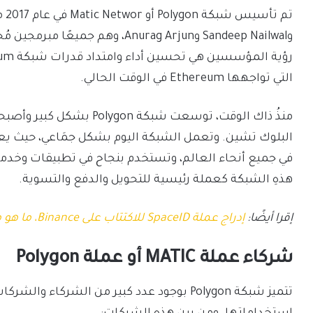
وSandeep Nailwal وAnurag Arjun، وه
التي تواجهها Ethereum في الوقت الحالي.
منذُ ذاك الوقت، توسعت شبكة
البلوك تشين. وتعمل الشبكة اليوم بشكل جمَاعي، حيث ي
هذهِ الشبكة كعملة رئيسية للتحويل والدفع والتسوية.
إقرا أيضًا:
إدراج عملة SpaceID للاكتتاب على Binance، ما هو مشروع ومستقبل ID
شركاء عملة MATIC أو عملة Polygon
تتميز شبكة Polygon بوجود عدد كبير من الشرك