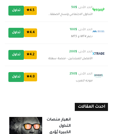
الحد الأدنى:
$50
4.5★
تداول
التداول الاجتماعي ونسخ الصفقات
الحد الأدنى:
$100
4.4★
تداول
دعم MT4 و MT5
الحد الأدنى:
$200
4.2★
تداول
الأفضل للمبتدئين - منصة سهلة
الحد الأدنى:
$250
4.0★
تداول
موجه للعرب
احدث المقالات
انهيار منصات
التداول
الكبيرة يُؤدي