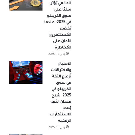
العالمي يُؤثر
سلبًا على
سوق الكريبتو
في 2025: عندما
يُفضل
المُستثمرون
الأمان على
المُخاطرة
يناير 13, 2025
الاحتيال
والاختراقات
تُزعزع الثقة
في سوق
الكريبتو في
2025: شبح
فقدان الثقة
يُهدد
الاستثمارات
الرقمية
يناير 13, 2025