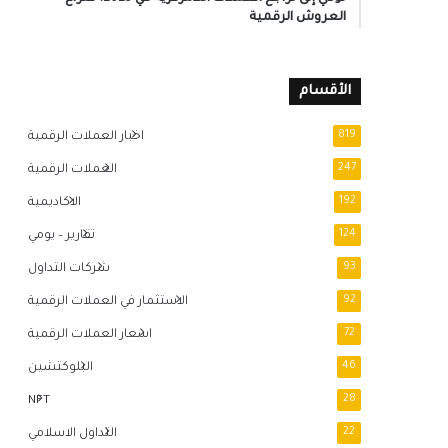
العروش الرقمية
الأقسام
819
اخبار العملات الرقمية
247
العملات الرقمية
192
الاكاديمية
124
تقارير – يومي
93
شركات التداول
92
الاستثمار في العملات الرقمية
72
اسعار العملات الرقمية
46
البلوكتشين
NFT
28
22
التداول الاسلامي