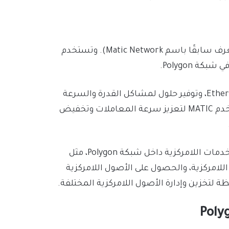
عملة MATIC هي عملة مشفّرة في شبكة Polygon (كانت تعرف سابقًا باسم Matic Network). وتستخدم
تهدف شبكة Polygon إلى تحسين أداء وقدرات شبكة Ethereum، وتوفير حلول لمشاكل القدرة والسرعة
والرسوم التي تواجهها Ethereum في الوقت الحالي. وتستخدم MATIC لتعزيز سرعة المعاملات وتخفيض
يمكن استخدام عملة MATIC في العديد من التطبيقات والخدمات اللامركزية داخل شبكة Polygon، مثل
اللامركزية، والحصول على الأصول اللامركزية