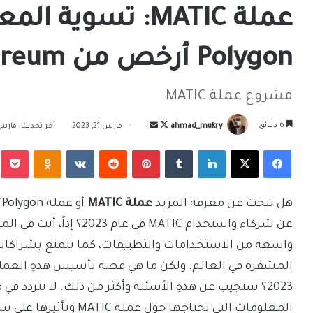
عملة MATIC: تسوية
Polygon أرخص من Ethereum
مشروع عملة MATIC
تابع
أرسل
6 دقائق
ahmad_mukry
مارس 21, 2023
آخر تحديث: مارس 21, 23
على
بريدا
فيسبوك
‫X
لينكدإن
بينتيريست
Odnoklassniki
‫Pocket
X
إلكترونيا
هل تبحث عن معرفة المزيد
عملة MATIC
أ
واسعة من الاستخدامات والتطبيقات، كما تتمتع بِشراكا
المشفرة في العالم. ولكن ما هي قصة تأسيس هذهِ العمل
2023؟ سنجيب عن هذهِ الأسئلة وأكثر من ذلك. لا تتردد في
المعلومات التي تحتاجها حول عملة MATIC وتأثيرها على سوق العملات المشفرة.