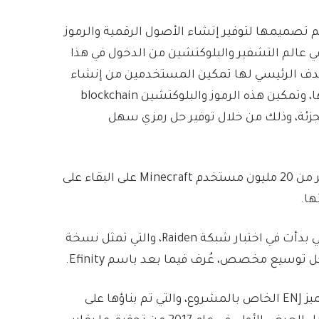
نتجات التي تم تصميمها لتوفير إنشاء الأصول الرقمية والرموز
ي عالم التشفير والبلوكتشين من الدخول في هذا
ة إنجين Enjin منذ عام 2017، وكان الهدف الرئيسي لها تمكين المستخدمين من إنشاء
الرموز الفريدة NFTs الخاصة بهم وتداولها، تخزينها ودمجها، وتمكين هذه الرموز والبلوكتشين blockchain
جزئة، وذلك من خلال توفير حل رمزي سهل
وفرت أدوات إدارة مجتمع مشروع إنجين Enjin الفرصة لأكثر من 20 مليون مستخدم Minecraft على البقاء على
ها.
من ناحية أخرى، يعتبر مشروع Enjin Coin من المشاريع التي بدأت في اختبار شبكة Raiden، والتي تمثل نسخة
الجدير بالذكر أن NFTs على منصة Enjin مدعومة بالرمز المميز ENJ الخاص بالمشروع، والتي تم بناؤها على