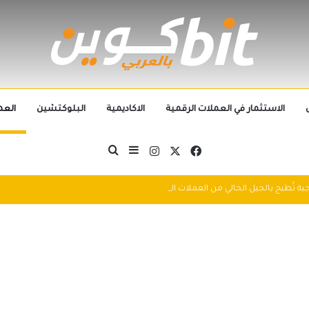
الاستثمار في العملات الرقمية
الاكاديمية
البلوكتشين
العم
‫X
فيسبوك
انستقرام
بحث عن
إضافة عمود جانبي
التطورات التكنولوجية تُطيح بالجيل الحالي من العملات الرقمية في 2025: سباق التكنولوجيا يُعيد تشكيل مشهد الكريبتو