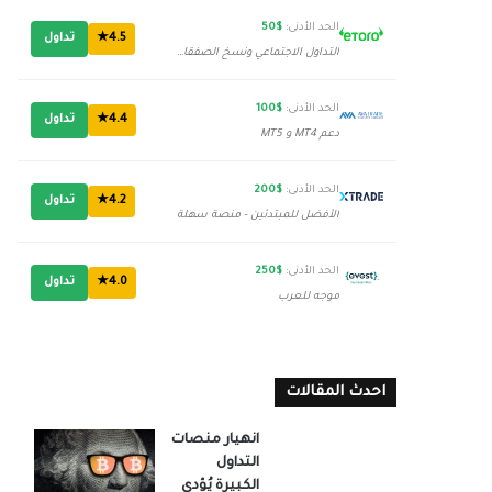
الحد الأدنى:
$50
4.5★
تداول
التداول الاجتماعي ونسخ الصفقات
الحد الأدنى:
$100
4.4★
تداول
دعم MT4 و MT5
الحد الأدنى:
$200
4.2★
تداول
الأفضل للمبتدئين - منصة سهلة
الحد الأدنى:
$250
4.0★
تداول
موجه للعرب
احدث المقالات
انهيار منصات
التداول
الكبيرة يُؤدي