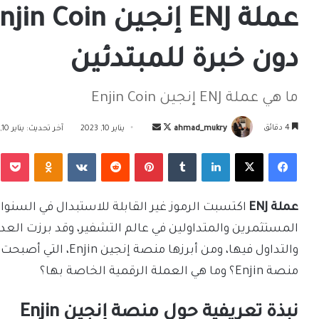
دون خبرة للمبتدئين
ما هي عملة ENJ إنجين Enjin Coin
تابع
أرسل
4 دقائق
ahmad_mukry
يناير 10, 2023
آخر تحديث: يناير 10, 2023
على
بريدا
فيسبوك
‫X
لينكدإن
بينتيريست
Odnoklassniki
‫Pocket
X
إلكترونيا
عملة ENJ
اكتسبت الرموز غير القابلة للاستبدال في السنوا
المستثمرين والمتداولين في عالم التشفير، وقد برزت العدي
والتداول فيها، ومن أبر
منصة Enjin؟ وما هي العملة الرقمية الخاصة بها؟
نبذة تعريفية حول منصة إنجين Enjin