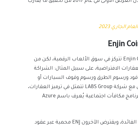
شبكة إيثيريوم Ethereum blockchain، والتي تمكنت من خلال العرض الأولى في عام 2017 من تحقيق ما يقارب
إن حالات الاستخدام الرئيسية لعملة ENJ إنجين كوين Enjin Coin تتركز في سوق الألعاب الرقمية، لكن من
قارات الافتراضية، على سبيل المثال: الشراكة
 الوقود ورسوم الطرق ورسوم وقوف السيارات أو
استبدالها برموز ENJ، بالإضافة إلى ذلك، هناك شراكة أخرى مع شركة LABS Group تتمثل في ترميز العقارات،
كما أن مايكروسوفت Microsoft تستخدم Enjin لتشغيل برنامج مكافآت اجتماعية يُعرف باسم Azure
من ناحية أخرى، يمكن للمستخدمين إيداع رموز ENJ لكسب الفائدة، ويقترض الآخرون ENJ محمية عبر عقود