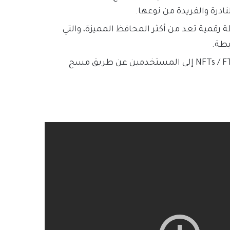
درة والفريدة من نوعها.
قمية تعد من أكثر المحافظ المميزة، والتي
يطة.
يسمح المشروع للمطورين بإرسال آلاف الرموز من NFTs / FTs إلى المستخدمين عن طريق مسح