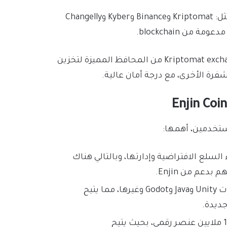
والأمر الجدير بالذكر أن شركات تداول عملات رقمية كبرى مثل: Kriptomat وBinance وKyber وChangelly
من ناحية تخزين عملات إنجين كوين ENJ، تعد محفظة Kriptomat exchange من المحافظ المميزة لتخزين
كانية إنشاء السلع الافتراضية وإدارتها، وبالتالي هناك
عم من Enjin.
توفر منصة Enjin مجموعات تطوير البرامج SDK لوحدات Unity وJava وGodot وغيرها، مما يتيح
جديدة.
يقدم مشروع إنجين Enjin سوقًا تتضمن ما يزيد عن 10 ملايين عنصر رقمي، بحيث يتيح