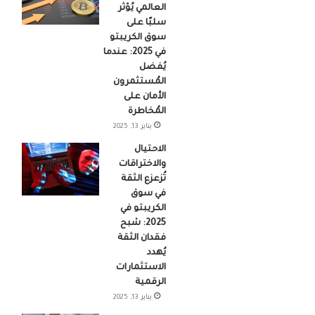
العالمي يُؤثر
سلبًا على
سوق الكريبتو
في 2025: عندما
يُفضل
المُستثمرون
الأمان على
المُخاطرة
يناير 13, 2025
الاحتيال
والاختراقات
تُزعزع الثقة
في سوق
الكريبتو في
2025: شبح
فقدان الثقة
يُهدد
الاستثمارات
الرقمية
يناير 13, 2025