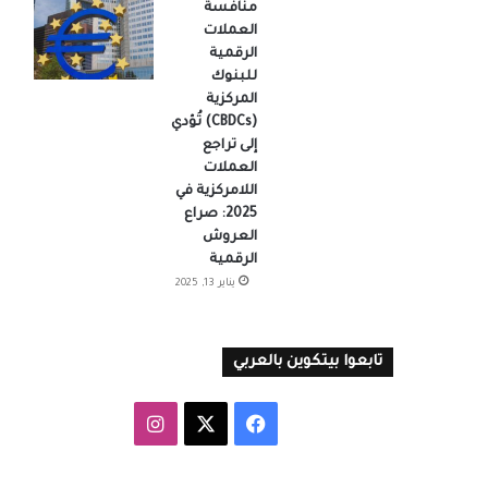
منافسة
العملات
الرقمية
للبنوك
المركزية
(CBDCs) تُؤدي
إلى تراجع
العملات
اللامركزية في
2025: صراع
العروش
الرقمية
يناير 13, 2025
تابعوا بيتكوين بالعربي
‫X
فيسبوك
انستقرام