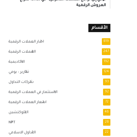
العروش الرقمية
الأقسام
819
اخبار العملات الرقمية
247
العملات الرقمية
192
الاكاديمية
124
تقارير – يومي
93
شركات التداول
92
الاستثمار في العملات الرقمية
72
اسعار العملات الرقمية
46
البلوكتشين
NFT
28
22
التداول الاسلامي