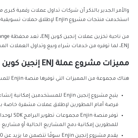
استخدمت منتجات مشروع Enjin لإطلاق حملات تسويقية مدعومة من blockchain.
ENJ، لما توفره من خدمات شراء وبيع وتداول العملات المشفرة الأخرى، مع درجة أمان عالية.
مميزات مشروع عملة ENJ إنجين كوين Enjin Coin
هناك مجموعة من المميزات التي توفرها منصة Enjin للمستخدمين، أهمها:
يتيح مشروع إنجين Enjin للمستخدمين إم
فرصة أمام المطورين لإطلاق عملات مشفرة خاصة بهم بد
للمطورين إمكانية دمج المشاريع الحالية أو مشاريع 