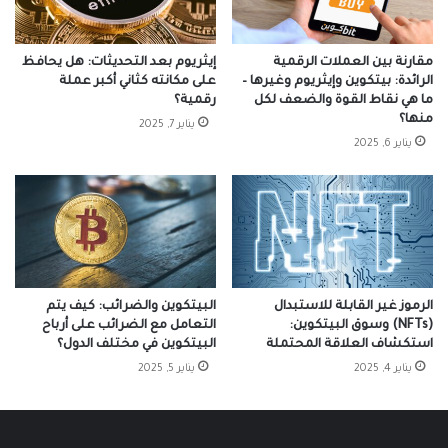
مقارنة بين العملات الرقمية
إيثريوم بعد التحديثات: هل يحافظ
الرائدة: بيتكوين وإيثريوم وغيرها –
على مكانته كثاني أكبر عملة
ما هي نقاط القوة والضعف لكل
رقمية؟
منها؟
يناير 7, 2025
يناير 6, 2025
الرموز غير القابلة للاستبدال
البيتكوين والضرائب: كيف يتم
(NFTs) وسوق البيتكوين:
التعامل مع الضرائب على أرباح
استكشاف العلاقة المحتملة
البيتكوين في مختلف الدول؟
يناير 4, 2025
يناير 5, 2025