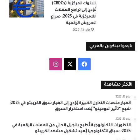
للبنوك المركزية (CBDCs)
تُؤدي إلى تراجع العملات
اللامركزية في 2025: صراع
العروش الرقمية
يناير 13, 2025
تابعوا بيتكوين بالعربي
‫X
فيسبوك
انستقرام
الأكثر مشاهدة
يناير 13, 2025
انهيار منصات التداول الكبيرة يُؤدي إلى انهيار سوق الكريبتو في 2025:
شبح “تأثير الدومينو” يُهدد استقرار السوق
يناير 13, 2025
التطورات التكنولوجية تُطيح بالجيل الحالي من العملات الرقمية في
2025: سباق التكنولوجيا يُعيد تشكيل مشهد الكريبتو