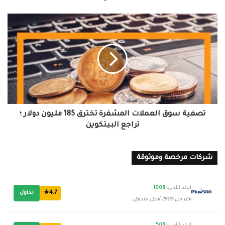
تصفية
سوق
العملات
المشفرة
تخترق
185
مليون
دولار
؛
تراجع
تصفية سوق العملات المشفرة تخترق 185 مليون دولار ؛
البيتكوين
تراجع البيتكوين
شركات مرخصة وموثوقة
الحد الأدنى:
$100
4.7★
تداول
أكثر من 2800 أصل متداول