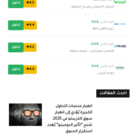
الحد الأدنى:
$50
4.5★
تداول
التداول الاجتماعي ونسخ الصفقات
الحد الأدنى:
$100
4.4★
تداول
دعم MT4 و MT5
الحد الأدنى:
$200
4.2★
تداول
الأفضل للمبتدئين - منصة سهلة
الحد الأدنى:
$250
4.0★
تداول
موجه للعرب
احدث المقالات
انهيار منصات التداول
الكبيرة يُؤدي إلى انهيار
سوق الكريبتو في 2025:
شبح “تأثير الدومينو” يُهدد
استقرار السوق