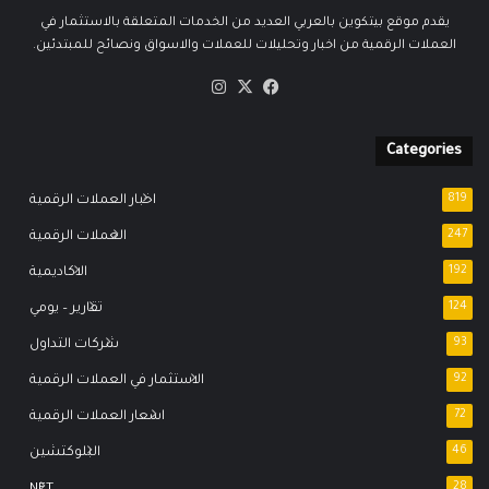
يقدم موقع بيتكوين بالعربي العديد من الخدمات المتعلقة بالاستثمار في
العملات الرقمية من اخبار وتحليلات للعملات والاسواق ونصائح للمبتدئين.
‫X
فيسبوك
انستقرام
Categories
819
اخبار العملات الرقمية
247
العملات الرقمية
192
الاكاديمية
124
تقارير – يومي
93
شركات التداول
92
الاستثمار في العملات الرقمية
72
اسعار العملات الرقمية
46
البلوكتشين
NFT
28