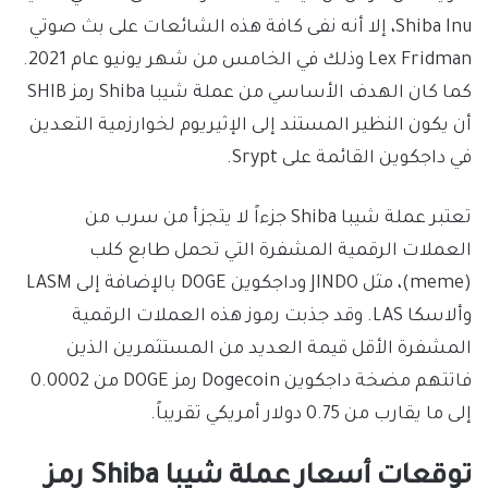
Shiba Inu، إلا أنه نفى كافة هذه الشائعات على بث صوتي
Lex Fridman وذلك في الخامس من شهر يونيو عام 2021.
كما كان الهدف الأساسي من عملة شيبا Shiba رمز SHIB
أن يكون النظير المستند إلى الإثيريوم لخوارزمية التعدين
في داجكوين القائمة على Srypt.
تعتبر عملة شيبا Shiba جزءاً لا يتجزأ من سرب من
العملات الرقمية المشفرة التي تحمل طابع كلب
(meme)، مثل JINDO وداجكوين DOGE بالإضافة إلى LASM
وألاسكا LAS. وقد جذبت رموز هذه العملات الرقمية
المشفرة الأقل قيمة العديد من المستثمرين الذين
فاتتهم مضخة داجكوين Dogecoin رمز DOGE من
0.0002
إلى ما يقارب من 0.75 دولار أمريكي تقريباً.
توقعات أسعار عملة شيبا Shiba رمز