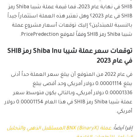
SHIB في نهاية عام 2023، فما قيمة عملة شيبا Shiba رمز
SHIB في عام 2023؟ وهل تعتبر هذه العملة استثماراً جيداً
بالنسبة للمبتدئين؟ إليك توقعات أسعار مشروع عملة
شيبا Shiba رمز SHIB وفقاً لموقع PricePredection.
توقعات سعر عملة شيبا Shiba Inu رمز SHIB
في عام 2023
في عام 2022 من المتوقع أن يبلغ سعر العملة حداً أدنى
يبلغ 0.00001114 دولار أمريكي وحد أقصى يبلغ
0.00001336 دولار أمريكي، وبالتالي يكون متوسط سعر
عملة شيبا Shiba رمز SHIB في هذا العام 0.00001154 دولار
أمريكي.
إقرا أيضاً:
عملة BNX (BinaryX) المستقبل الذهبي والتحليل