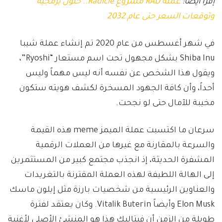
إقرا أيضاً:
عملة RAD مشروع Radicle.. حلول برمجية
وتوقعات السعر حتى عام 2032
في شهر أغسطس من عام 2020 تم إنشاء عملة شيبا
Shiba Inu بشكل مجهول تحت اسم مستعار “Ryoshi”،
ويقول هذا الشخص عن نفسه أنه ليس مهماً وليس
أحداً، وأن كافة الجهود المسخرة لكشف هويته ستكون
مخيبة للآمال حتى لو نجحت.
سرعان ما اكتسبت عملة الميمز meme هذه القيمة
والسرعة بالمقارنة مع غيرها من العملات الرقمية
المشفرة الحديثة، إذ انجذب مجتمع كبير من المستثمرين
إلى الهالة اللطيفة لهذه العملة المقترنة بالتغريدات
والعناوين الرئيسية من شخصيات بارزة مثل إيلون ماسك
Elon Musk وأيضاً Vitalik Buterin. وكان يعتقد لفترة
طويلة من الزمن أن فيتاليك هذا هو المنشئ الأصلي لأغنية