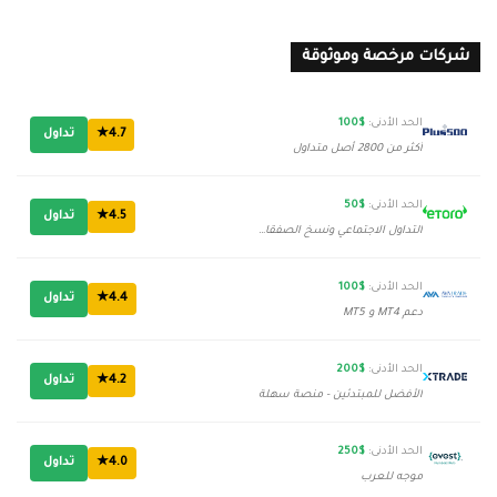
Invest
شركات مرخصة وموثوقة
الحد الأدنى:
$100
4.7★
تداول
أكثر من 2800 أصل متداول
الحد الأدنى:
$50
4.5★
تداول
التداول الاجتماعي ونسخ الصفقات
الحد الأدنى:
$100
4.4★
تداول
دعم MT4 و MT5
الحد الأدنى:
$200
4.2★
تداول
الأفضل للمبتدئين - منصة سهلة
الحد الأدنى:
$250
4.0★
تداول
موجه للعرب