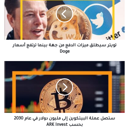
ميزات
الدفع
من
جهة
بينما
ترتفع
أسعار
Doge
تويتر سيطلق ميزات الدفع من جهة بينما ترتفع أسعار
Doge
ستصل
عملة
البيتكوين
إلى
مليون
دولار
في
عام
2030
بحسب
ستصل عملة البيتكوين إلى مليون دولار في عام 2030
ARK
بحسب ARK Invest