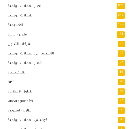
819
اخبار العملات الرقمية
247
العملات الرقمية
192
الاكاديمية
124
تقارير – يومي
93
شركات التداول
92
الاستثمار في العملات الرقمية
72
اسعار العملات الرقمية
46
البلوكتشين
NFT
28
22
التداول الاسلامي
Uncategorized
22
8
تقارير – اسبوعي
4
كواليس العملات الرقمية