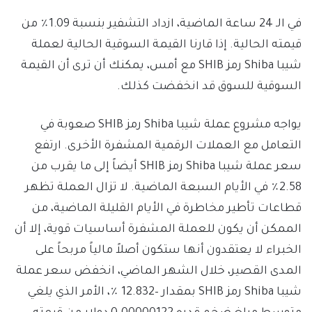
في الـ 24 ساعة الماضية، ازداد التشفير بنسبة
1.09
٪ من
قيمته الحالية. إذا قارنا القيمة السوقية الحالية لعملة
شيبا Shiba رمز SHIB مع أمس، يمكنك أن ترى أن القيمة
السوقية للسوق قد انخفضت كذلك.
يواجه مشروع عملة شيبا Shiba رمز SHIB صعوبة في
التعامل مع العملات الرقمية المشفرة الأخرى. ارتفع
سعر عملة شيبا Shiba رمز SHIB أيضاً إلى ما يقرب من
2.58
٪ في الأيام السبعة الماضية. لا تزال العملة تظهر
قطاعات تأطير مخاطرة في الأيام القليلة الماضية، من
الممكن أن يكون للعملة المشفرة أساسيات قوية، إلا أن
الخبراء لا يعتقدون أنها ستكون أصلاً مالياً مربحاً على
المدى القصير، خلال الشهر الماضي، انخفض سعر عملة
شيبا Shiba رمز SHIB بمقدار –
12.832
٪، الأمر الذي يلغي