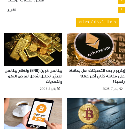
3
تعدين العملات الرقمية
1
تقارير
مقالات ذات صلة
إيثريوم بعد التحديثات: هل يحافظ
بينانس كوين (BNB) ونظام بينانس
على مكانته كثاني أكبر عملة
البيئي: تحليل شامل لفرص النمو
رقمية؟
والتحديات
يناير 7, 2025
يناير 7, 2025