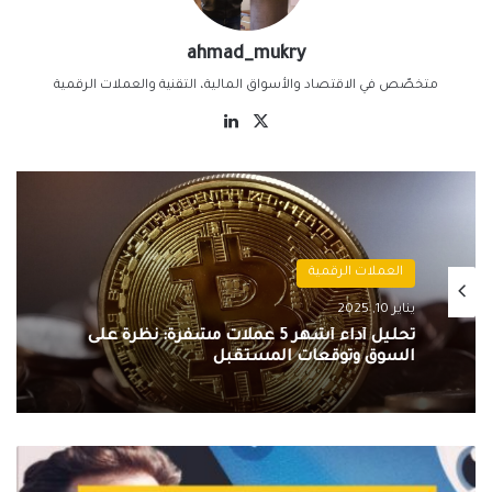
ahmad_mukry
متخصّص في الاقتصاد والأسواق المالية، التقنية والعملات الرقمية
‫X
لينكدإن
اسعار العملات الرقمية
العملات الرقمية
يناير 9, 2025
يناير 10, 2025
سوق العملات الرقمية.. البيتكوين يفقد أكثر
من 6,000 دولار في يوم واحد
تويتر
تحليل أداء أشهر 5 عملات مشفرة: نظرة على
سيطلق
السوق وتوقعات المستقبل