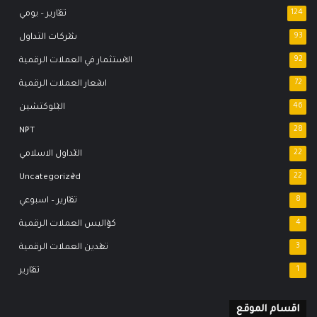
124
تقارير – يومي
93
شركات التداول
92
الاستثمار في العملات الرقمية
72
اسعار العملات الرقمية
46
البلوكتشين
NFT
28
22
التداول الاسلامي
Uncategorized
22
8
تقارير – اسبوعي
4
كواليس العملات الرقمية
3
تعدين العملات الرقمية
1
تقارير
اقسام الموقع