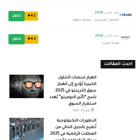
الحد الأدنى:
$200
4.2★
تداول
الأفضل للمبتدئين - منصة سهلة
الحد الأدنى:
$250
4.0★
تداول
موجه للعرب
احدث المقالات
انهيار منصات التداول
الكبيرة يُؤدي إلى انهيار
سوق الكريبتو في 2025:
شبح “تأثير الدومينو” يُهدد
استقرار السوق
يناير 13, 2025
التطورات التكنولوجية
تُطيح بالجيل الحالي من
العملات الرقمية في 2025: