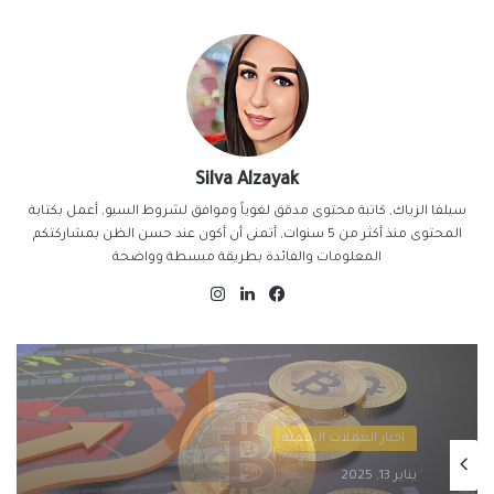
Silva Alzayak
سيلفا الزياك, كاتبة محتوى مدقق لغوياً وموافق لشروط السيو, أعمل بكتابة
المحتوى منذ أكثر من 5 سنوات, أتمنى أن أكون عند حسن الظن بمشاركتكم
المعلومات والفائدة بطريقة مبسطة وواضحة
فيسبوك
لينكدإن
انستقرام
اخبار العملات الرقمية
يناير 13, 2025