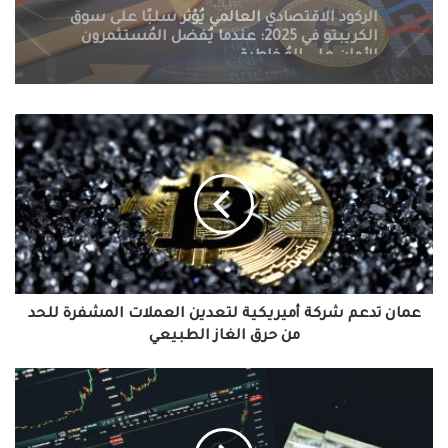
التنظيمات الحكومية الصارمة تُطيح بسوق
الكريبتو في 2025: سيف ذو حدين على
مستقبل العملات الرقمية
عمان
تدعم
شركة
أميريكية
لتعدين
العملات
المشفرة
للحد
من
حرق
عمان تدعم شركة أميريكية لتعدين العملات المشفرة للحد
الغاز
من حرق الغاز الطبيعي
الطبيعي
منصة
cryptocom
تحصل
على