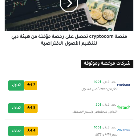
رخصة
مؤقتة
من
هيئة
دبي
لتنظيم
منصة cryptocom تحصل على رخصة مؤقتة من هيئة دبي
الأصول
لتنظيم الأصول الافتراضية
الافتراضية
شركات مرخصة وموثوقة
الحد الأدنى:
$100
4.7★
تداول
أكثر من 2800 أصل متداول
الحد الأدنى:
$50
4.5★
تداول
التداول الاجتماعي ونسخ الصفقات
الحد الأدنى:
$100
4.4★
تداول
دعم MT4 و MT5