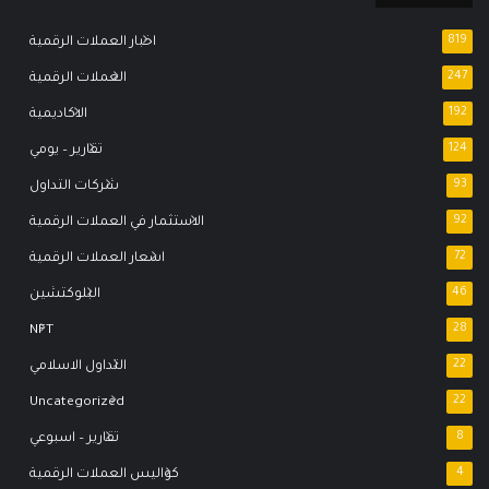
819
اخبار العملات الرقمية
247
العملات الرقمية
192
الاكاديمية
124
تقارير – يومي
93
شركات التداول
92
الاستثمار في العملات الرقمية
72
اسعار العملات الرقمية
46
البلوكتشين
NFT
28
22
التداول الاسلامي
Uncategorized
22
8
تقارير – اسبوعي
4
كواليس العملات الرقمية