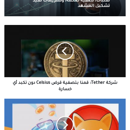
تشكيل المشهد
شركة
Tether:
قمنا
بتصفية
قرض
Celsius
دون
تكبد
أي
خسارة
شركة Tether: قمنا بتصفية قرض Celsius دون تكبد أي
خسارة
حوت
إيثريوم
يضيف
تريليون
توكن