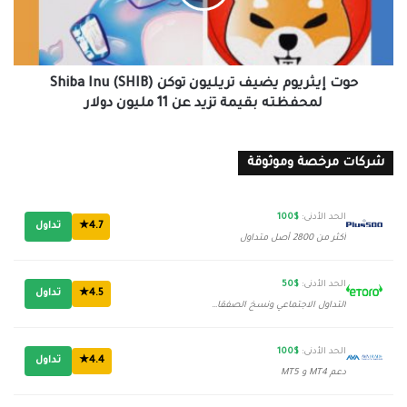
Shiba
Inu
(SHIB)
لمحفظته
بقيمة
حوت إيثريوم يضيف تريليون توكن Shiba Inu (SHIB)
تزيد
لمحفظته بقيمة تزيد عن 11 مليون دولار
عن
11
مليون
شركات مرخصة وموثوقة
دولار
الحد الأدنى:
$100
4.7★
تداول
أكثر من 2800 أصل متداول
الحد الأدنى:
$50
4.5★
تداول
التداول الاجتماعي ونسخ الصفقات
الحد الأدنى:
$100
4.4★
تداول
دعم MT4 و MT5