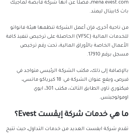
mena.evest.com، فضلًا عن انها شركة قابضة لماجيك
باث كابيتال ليمتد.
من ناحية أخرى، فإن أعمل الشركة تنظمها هيئة فانواتو
للخدمات المالية (VFSC) الحاصلة على ترخيص تنفيذ كافة
الأعمال الخاصة بالأوراق المالية، تحت رقم ترخيص
مسجل برقم 17910.
بالإضافة إلى ذلك، مكتب الشركة الرئيسي متواجد في
قبرص، ويقع عنوان الشركة في: 18 كيرياكو ماتسي،
فيكتوري تاور، الطابق الثالث، مكتب 301، ايوي
اومولوجيتس.
ما هي خدمات شركة إيڤست Evest؟
تقدم شركة ايفست العديد من خدمات التداول، حيث تتيح