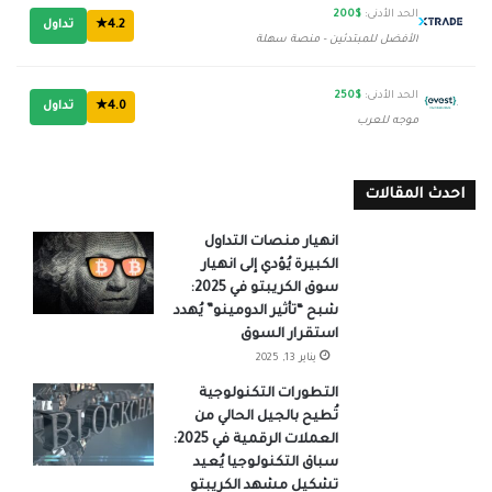
الحد الأدنى:
$200
4.2★
تداول
الأفضل للمبتدئين - منصة سهلة
الحد الأدنى:
$250
4.0★
تداول
موجه للعرب
احدث المقالات
انهيار منصات التداول
الكبيرة يُؤدي إلى انهيار
سوق الكريبتو في 2025:
شبح “تأثير الدومينو” يُهدد
استقرار السوق
يناير 13, 2025
التطورات التكنولوجية
تُطيح بالجيل الحالي من
العملات الرقمية في 2025:
سباق التكنولوجيا يُعيد
تشكيل مشهد الكريبتو