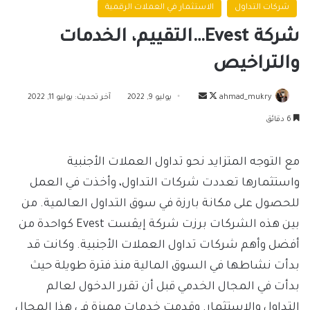
شركات التداول
الاستثمار في العملات الرقمية
شركة Evest…التقييم، الخدمات
والتراخيص
تابع
أرسل
ahmad_mukry
يوليو 9, 2022
آخر تحديث: يوليو 11, 2022
على
بريدا
6 دقائق
X
إلكترونيا
مع التوجه المتزايد نحو تداول العملات الأجنبية
واستثمارها تعددت شركات التداول، وأخذت في العمل
للحصول على مكانة بارزة في سوق التداول العالمية. من
بين هذه الشركات برزت شركة إيڤست Evest كواحدة من
أفضل وأهم شركات تداول العملات الأجنبية. وكانت قد
بدأت نشاطها في السوق المالية منذ فترة طويلة حيث
بدأت في المجال الخدمي قبل أن تقرر الدخول لعالم
التداول والاستثمار. وقدمت خدمات مميزة في هذا المجال