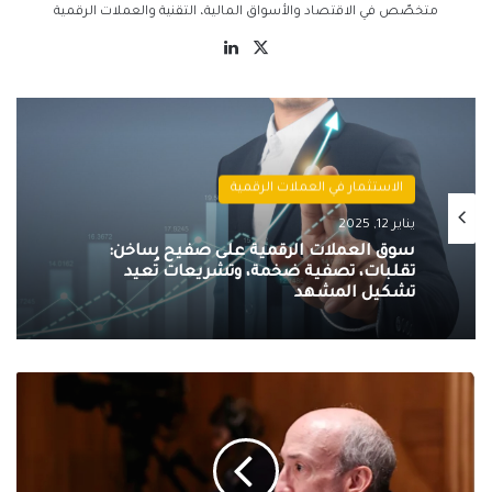
متخصّص في الاقتصاد والأسواق المالية، التقنية والعملات الرقمية
‫X
لينكدإن
الاستثمار في العملات الرقمية
يناير 12, 2025
سوق العملات الرقمية على صفيح ساخن:
تقلبات، تصفية ضخمة، وتشريعات تُعيد
تشكيل المشهد
رئيس
هيئة
الأوراق
المالية
والبورصات