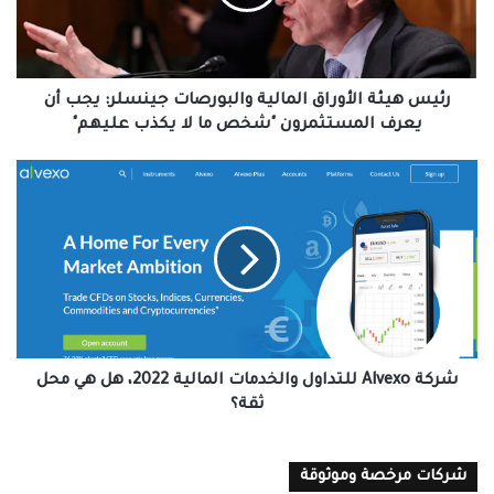
جينسلر:
يجب
أن
يعرف
المستثمرون
رئيس هيئة الأوراق المالية والبورصات جينسلر: يجب أن
"شخص
يعرف المستثمرون "شخص ما لا يكذب عليهم"
ما
لا
شركة
يكذب
Alvexo
عليهم"
للتداول
والخدمات
المالية
2022،
هل
هي
محل
ثقة؟
شركة Alvexo للتداول والخدمات المالية 2022، هل هي محل
ثقة؟
شركات مرخصة وموثوقة