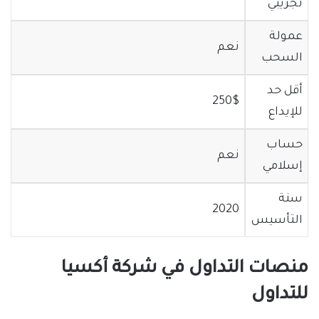
تجريبي
عمولة
نعم
السحب
أقل حد
250$
للإيداع
حساب
نعم
إسلامي
سنة
2020
التأسيس
منصات التداول في شركة أكسيا
للتداول