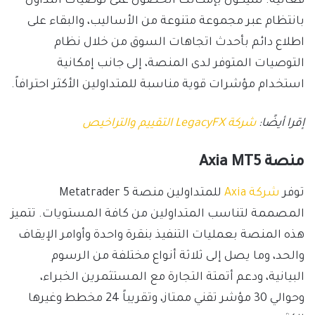
فعالية. سيكون بإمكانك الحصول على توصيات التداول
بانتظام عبر مجموعة متنوعة من الأساليب، والبقاء على
اطلاع دائم بأحدث اتجاهات السوق من خلال نظام
التوصيات المتوفر لدى المنصة، إلى جانب إمكانية
استخدام مؤشرات قوية مناسبة للمتداولين الأكثر احترافاً.
إقرا أيضًا:
شركة LegacyFX التقييم والتراخيص
منصة Axia MT5
توفر
شركة Axia
للمتداولين منصة Metatrader 5
المصممة لتناسب المتداولين من كافة المستويات. تتميز
هذه المنصة بعمليات التنفيذ بنقرة واحدة وأوامر الإيقاف
والحد، وما يصل إلى ثلاثة أنواع مختلفة من الرسوم
البيانية، ودعم أتمتة التجارة مع المستثمرين الخبراء،
وحوالي 30 مؤشر تقني ممتاز، وتقريباً 24 مخطط وغيرها