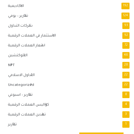
192
الاكاديمية
124
تقارير – يومي
93
شركات التداول
92
الاستثمار في العملات الرقمية
72
اسعار العملات الرقمية
46
البلوكتشين
NFT
28
22
التداول الاسلامي
Uncategorized
22
8
تقارير – اسبوعي
4
كواليس العملات الرقمية
3
تعدين العملات الرقمية
1
تقارير