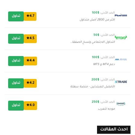
الحد الأدنى:
$100
4.7★
تداول
أكثر من 2800 أصل متداول
الحد الأدنى:
$50
4.5★
تداول
التداول الاجتماعي ونسخ الصفقات
الحد الأدنى:
$100
4.4★
تداول
دعم MT4 و MT5
الحد الأدنى:
$200
4.2★
تداول
الأفضل للمبتدئين - منصة سهلة
الحد الأدنى:
$250
4.0★
تداول
موجه للعرب
احدث المقالات