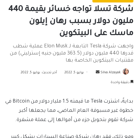
شركة تسلا تواجه خسائر بقيمة 440
مليون دولار بسبب رهان إيلون
ماسك على البيتكوين
واجهت شركة Tesla التابعة لـ Elon Musk عملية شطب
قدرها 440 مليون دولار (363.5 مليون جنيه إسترليني) من
مقتنيات البيتكوين الخاصة بها
أرسل
Silva Alzayak
يوليو 5, 2022
آخر تحديث: يوليو 5, 2022
بريدا
دقيقة واحدة
إلكترونيا
بدايةً، اشترت Tesla ما قيمته 1.5 مليار دولار من Bitcoin في
خطوة غير مسبوقة العام الماضي، مما يجعلها أكبر
شركة تقوم بتحويل جزء من أموالها إلى عملة مشفرة.
ومع ذلك، فقد رهان شركة صناعة السيارات بشكل كبير