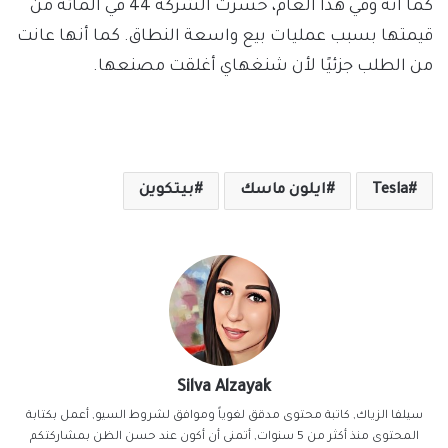
كما أنه وفي هذا العام، خسرت الشركة 44 في المائة من
قيمتها بسبب عمليات بيع واسعة النطاق. كما أنها عانت
من الطلب جزئيًا لأن شنغهاي أغلقت مصنعها.
Tesla
ايلون ماسك
بيتكوين
Silva Alzayak
سيلفا الزياك, كاتبة محتوى مدقق لغوياً وموافق لشروط السيو, أعمل بكتابة
المحتوى منذ أكثر من 5 سنوات, أتمنى أن أكون عند حسن الظن بمشاركتكم