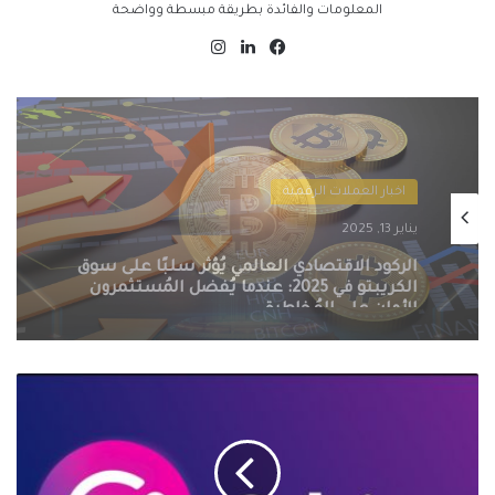
المعلومات والفائدة بطريقة مبسطة وواضحة
فيسبوك
لينكدإن
انستقرام
اخبار العملات الرقمية
يناير 13, 2025
اخبار العملات الرقمية
التنظيمات الحكومية الصارمة تُطيح بسوق
يناير 13, 2025
الكريبتو في 2025: سيف ذو حدين على
مستقبل العملات الرقمية
شبكة
الركود الاقتصادي العالمي يُؤثر سلبًا على سوق
Celsius
الكريبتو في 2025: عندما يُفضل المُستثمرون
تسدد
الأمان على المُخاطرة
120
مليون