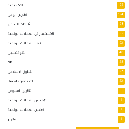
192
الاكاديمية
124
تقارير – يومي
93
شركات التداول
92
الاستثمار في العملات الرقمية
72
اسعار العملات الرقمية
46
البلوكتشين
NFT
28
22
التداول الاسلامي
Uncategorized
22
8
تقارير – اسبوعي
4
كواليس العملات الرقمية
3
تعدين العملات الرقمية
1
تقارير