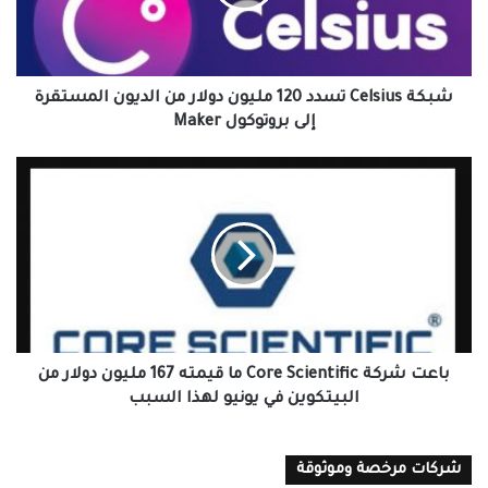
دولار
من
الديون
المستقرة
إلى
شبكة Celsius تسدد 120 مليون دولار من الديون المستقرة
بروتوكول
إلى بروتوكول Maker
Maker
باعت
شركة
Core
Scientific
ما
قيمته
167
مليون
دولار
من
باعت شركة Core Scientific ما قيمته 167 مليون دولار من
البيتكوين
البيتكوين في يونيو لهذا السبب
في
يونيو
لهذا
شركات مرخصة وموثوقة
السبب