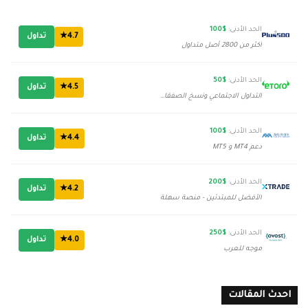
الحد الأدنى:
$100
4.7★
تداول
أكثر من 2800 أصل متداول
الحد الأدنى:
$50
4.5★
تداول
التداول الاجتماعي ونسخ الصفقات
الحد الأدنى:
$100
4.4★
تداول
دعم MT4 و MT5
الحد الأدنى:
$200
4.2★
تداول
الأفضل للمبتدئين - منصة سهلة
الحد الأدنى:
$250
4.0★
تداول
موجه للعرب
احدث المقالات