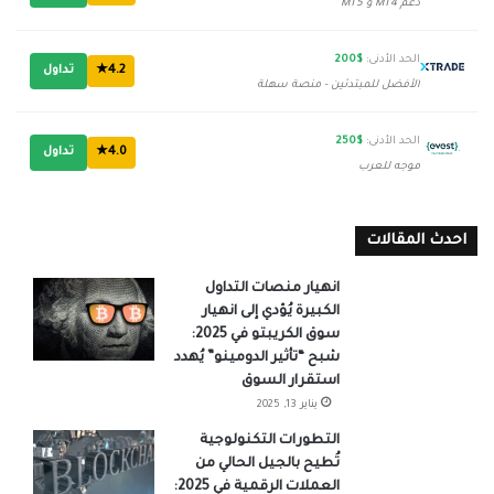
دعم MT4 و MT5
الحد الأدنى:
$200
4.2★
تداول
الأفضل للمبتدئين - منصة سهلة
الحد الأدنى:
$250
4.0★
تداول
موجه للعرب
احدث المقالات
انهيار منصات التداول
الكبيرة يُؤدي إلى انهيار
سوق الكريبتو في 2025:
شبح “تأثير الدومينو” يُهدد
استقرار السوق
يناير 13, 2025
التطورات التكنولوجية
تُطيح بالجيل الحالي من
العملات الرقمية في 2025: