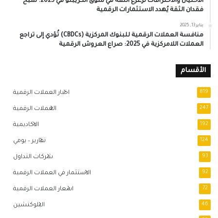
الاحتيال والاختراقات تُزعزع الثقة في سوق الكريبتو في 2025: شبح
فقدان الثقة يُهدد الاستثمارات الرقمية
يناير 13, 2025
منافسة العملات الرقمية للبنوك المركزية (CBDCs) تُؤدي إلى تراجع
العملات اللامركزية في 2025: صراع العروش الرقمية
الأقسام
819
اخبار العملات الرقمية
247
العملات الرقمية
192
الاكاديمية
124
تقارير – يومي
93
شركات التداول
92
الاستثمار في العملات الرقمية
72
اسعار العملات الرقمية
46
البلوكتشين