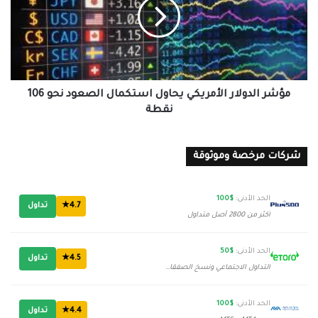
يحاول
استكمال
الصعود
نحو
106
نقطة
مؤشر الدولار الأمريكي يحاول استكمال الصعود نحو 106
نقطة
شركات مرخصة وموثوقة
الحد الأدنى:
$100
4.7★
تداول
أكثر من 2800 أصل متداول
الحد الأدنى:
$50
4.5★
تداول
التداول الاجتماعي ونسخ الصفقات
الحد الأدنى:
$100
4.4★
تداول