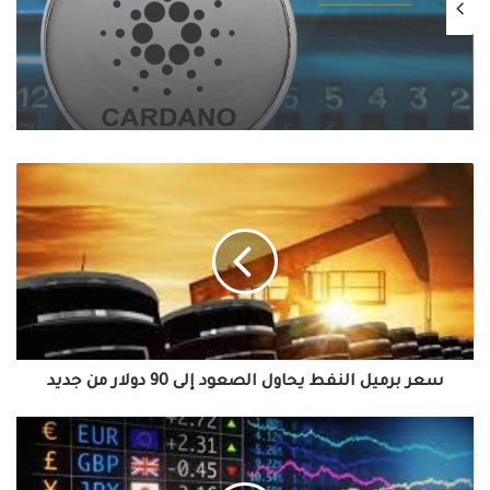
نوفمبر 2, 2023
سعر الكاردانو اليوم يسجل أقصى ارتفاع
بنسبة 8%
سعر
برميل
النفط
يحاول
الصعود
إلى
90
دولار
من
جديد
سعر برميل النفط يحاول الصعود إلى 90 دولار من جديد
مؤشر
الدولار
الأمريكي