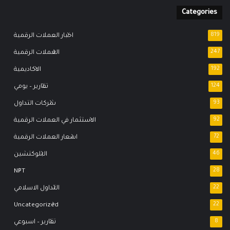
Categories
819
اخبار العملات الرقمية
247
العملات الرقمية
192
الاكاديمية
124
تقارير – يومي
93
شركات التداول
92
الاستثمار في العملات الرقمية
72
اسعار العملات الرقمية
46
البلوكتشين
NFT
28
22
التداول الاسلامي
Uncategorized
22
8
تقارير – اسبوعي