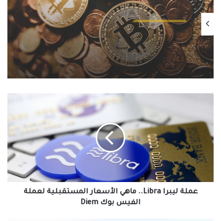
العملات الرقمية
يناير 7, 2025
تحديات قابلية التوسع في البيتكوين: هل
تُعيق الشبكة التبني الشامل؟
عملة
ليبرا
Libra..
ماهي
الأسعار
المستقبلية
لعملة
الفيس
بوك
Diem
عملة ليبرا Libra.. ماهي الأسعار المستقبلية لعملة
الفيس بوك Diem