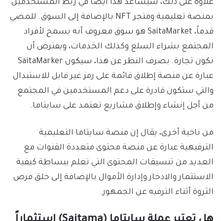
علاوة على ذلك، سيساعد هذا أيضاً في ربط المستخدمين
بمنصة تعليمية ومتجر NFT بالإضافة إلى السوق. للمضي
قدماً، SaitaMarket هو سوق معروف أنه يسمح لأفراد
المجتمع بشراء السلع وكذلك الخدمات، ويفترض أن
تكون تجارة. بصرف النظر عن هذا، سيكون SaitaMarker
عبارة عن منصة إطلاق قائمة على رمز غير قابل للاستبدال
والتي ستكون قادرة على دعم المستخدمين في المجتمع
من أجل إنشاء وإطلاق مشاريع تعتمد على سايتاما.
من ناحية أخرى، يقال إن منصة سايتاما التعليمية
الترفيهية عبارة عن منصة محتوى متعددة القنوات مع
العديد من تنسيقات المحتوى التي تعلم ببساطة كيفية
الاستثمار والادخار وإدارة الأموال بالإضافة إلى خلق فرص
الثروة أثناء الترفيه عن الجمهور.
هل تعتبر عملة سايتاما (Saitama) استثماراً