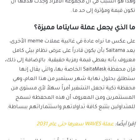
وهذا هو السبب في أن مجموعة الأفراد وجدت هدفها أن
تكون قيمة ومؤثرة إلى حد ما.
ما الذي يجعل عملة سايتاما مميزة؟
على عكس ما نراه عادة في غالبية عملات meme الأخرى،
يعد Saitama بأن يكون قادراً على عرض نظام بيئي كامل
معروف بأنه يعطي قيمة رمزية حقيقية. بالإضافة إلى ذلك،
فإن محفظة SaitaMask الخاصة بها، والتي يقال إنها
ستطلق بحلول نهاية شهر سبتمبر من هذا العام، وهي
محفظة ذكية تجعل التشفير أمراً سهلاً لأي مستوى من
المستثمرين ومن المعروف أن هذه المحفظة تسمح
للمتداولين بتتبع كافة تداولاتهم واستثماراتهم ببساطة.
إقرا أيضًا:
عملة WAVES سعرها حتى عام 2031