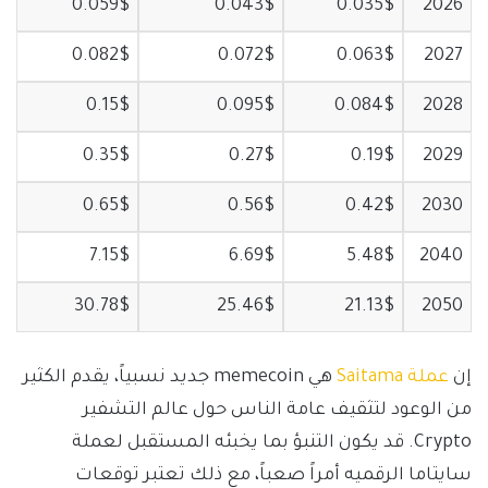
0.059$
0.043$
0.035$
2026
0.082$
0.072$
0.063$
2027
0.15$
0.095$
0.084$
2028
0.35$
0.27$
0.19$
2029
0.65$
0.56$
0.42$
2030
7.15$
6.69$
5.48$
2040
30.78$
25.46$
21.13$
2050
إن
عملة Saitama
هي memecoin جديد نسبياً، يقدم الكثير
من الوعود لتثقيف عامة الناس حول عالم التشفير
Crypto. قد يكون التنبؤ بما يخبئه المستقبل لعملة
سايتاما الرقميه أمراً صعباً، مع ذلك تعتبر توقعات