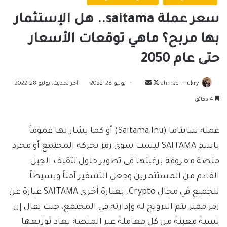
سعر عملة saitama.. هل الإستثمار
بها مربح؟ ماهي توقعات الأسعار
حتى عام 2050
تابع
أرسل
ahmad_mukry
يوليو 28, 2022
آخر تحديث: يوليو 28, 2022
على
بريدا
4 دقائق
X
إلكترونيا
عملة سايتاما (Saitama Inu) أو كما يشار لها عموماً
باسم SAITAMA ليست سوى رمز يحركه المجتمع أو مجرد
منصة معروفة برغبتها في تطوير حلول تثقيف الجيل
القادم من المستثمرين وجعل التشفير آمناً وبسيطاً
للجميع في مجال Crypto. بعبارة أخرى SAITAMA عبارة عن
رمز مميز يتم الترويج له وإدارته في المجتمع، حيث يقال إن
نسبة معينة من كل معاملة عبر المنصة يعاد توزيعها