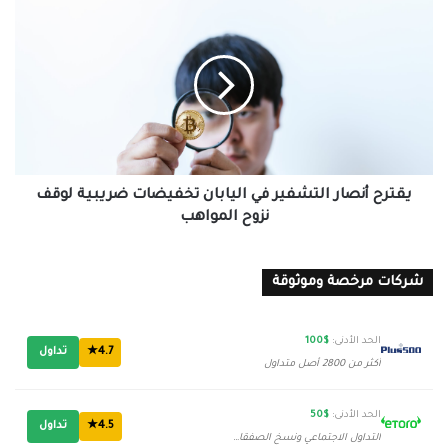
يقترح
أنصار
التشفير
في
اليابان
تخفيضات
ضريبية
لوقف
نزوح
المواهب
يقترح أنصار التشفير في اليابان تخفيضات ضريبية لوقف
نزوح المواهب
شركات مرخصة وموثوقة
الحد الأدنى:
$100
4.7★
تداول
أكثر من 2800 أصل متداول
الحد الأدنى:
$50
4.5★
تداول
التداول الاجتماعي ونسخ الصفقات