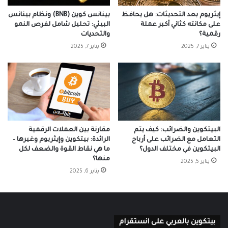
إيثريوم بعد التحديثات: هل يحافظ
بينانس كوين (BNB) ونظام بينانس
على مكانته كثاني أكبر عملة
البيئي: تحليل شامل لفرص النمو
رقمية؟
والتحديات
يناير 7, 2025
يناير 7, 2025
البيتكوين والضرائب: كيف يتم
مقارنة بين العملات الرقمية
التعامل مع الضرائب على أرباح
الرائدة: بيتكوين وإيثريوم وغيرها –
البيتكوين في مختلف الدول؟
ما هي نقاط القوة والضعف لكل
منها؟
يناير 5, 2025
يناير 6, 2025
بيتكوين بالعربي على انستقرام