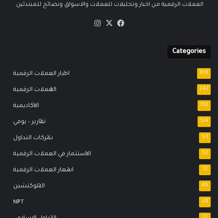
العملات الرقمية من اخبار وتحليلات للعملات والاسواق ونصائح للمبتدئين.
‫X
فيسبوك
انستقرام
Categories
819
اخبار العملات الرقمية
247
العملات الرقمية
192
الاكاديمية
124
تقارير – يومي
93
شركات التداول
92
الاستثمار في العملات الرقمية
72
اسعار العملات الرقمية
46
البلوكتشين
NFT
28
22