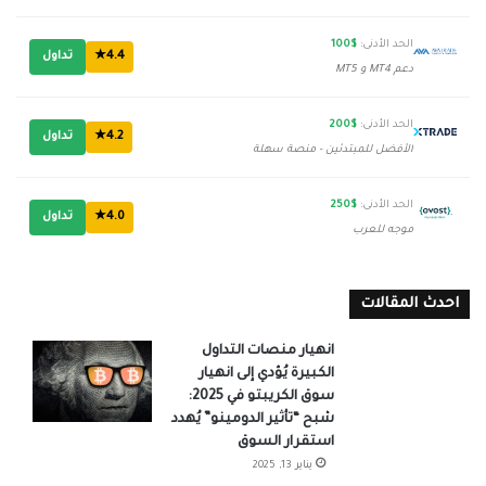
الحد الأدنى:
$100
4.4★
تداول
دعم MT4 و MT5
الحد الأدنى:
$200
4.2★
تداول
الأفضل للمبتدئين - منصة سهلة
الحد الأدنى:
$250
4.0★
تداول
موجه للعرب
احدث المقالات
انهيار منصات التداول
الكبيرة يُؤدي إلى انهيار
سوق الكريبتو في 2025:
شبح “تأثير الدومينو” يُهدد
استقرار السوق
يناير 13, 2025