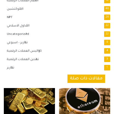
72
اسعار العملات الرقمية
46
البلوكتشين
NFT
28
22
التداول الاسلامي
Uncategorized
22
8
تقارير – اسبوعي
4
كواليس العملات الرقمية
3
تعدين العملات الرقمية
1
تقارير
مقالات ذات صلة