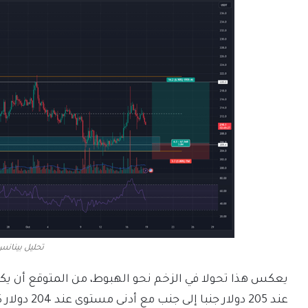
تحليل بينان
يعكس هذا تحولا في الزخم نحو الهبوط، من المتوقع أن يك
عند 205 دولار جنبا إلى جنب مع أدنى مستوى عند 204 دولار كدعم مرة أخرى.