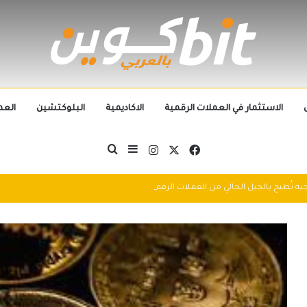
الاستثمار في العملات الرقمية
الاكاديمية
البلوكتشين
العم
‫X
فيسبوك
انستقرام
بحث عن
إضافة عمود جانبي
التطورات التكنولوجية تُطيح بالجيل الحالي من العملات الرقمية في 2025: سباق التكنولوجيا يُعيد تشكيل مشهد الكريبتو