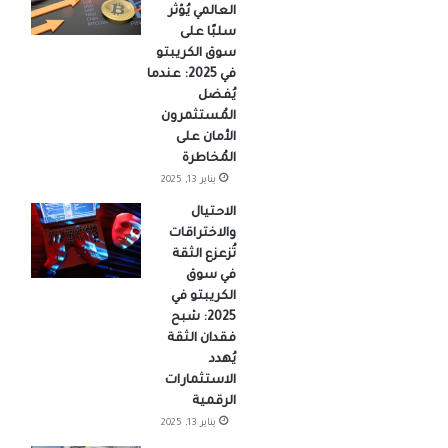
العالمي يُؤثر
سلبًا على
سوق الكريبتو
في 2025: عندما
يُفضل
المُستثمرون
الأمان على
المُخاطرة
يناير 13, 2025
الاحتيال
والاختراقات
تُزعزع الثقة
في سوق
الكريبتو في
2025: شبح
فقدان الثقة
يُهدد
الاستثمارات
الرقمية
يناير 13, 2025