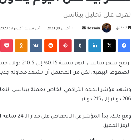
تعرف على تحليل بينانس
أرسل
2 دقائق
Hossain
أكتوبر 19, 2023
آخر تحديث: أكتوبر 19, 2023
بريدا
فيسبوك
‫X
لينكدإن
بينتيريست
Odnoklassniki
‫Pocket
إلكترونيا
الضغوط البيعية، لكن من المحتمل أن نشهد محاولة جديدة
206 دولار إلى 215 دولار.
ومع ذلك، بدأ ا
الرمز المميز.