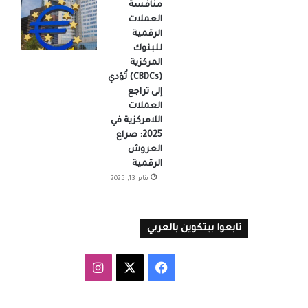
منافسة
العملات
الرقمية
للبنوك
المركزية
(CBDCs) تُؤدي
إلى تراجع
العملات
اللامركزية في
2025: صراع
العروش
الرقمية
يناير 13, 2025
تابعوا بيتكوين بالعربي
‫X
فيسبوك
انستقرام