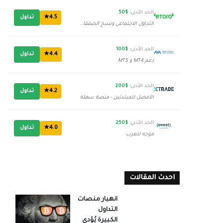
الحد الأدنى:
$50
4.5★
تداول
التداول الاجتماعي ونسخ الصفقات
الحد الأدنى:
$100
4.4★
تداول
دعم MT4 و MT5
الحد الأدنى:
$200
4.2★
تداول
الأفضل للمبتدئين - منصة سهلة
الحد الأدنى:
$250
4.0★
تداول
موجه للعرب
احدث المقالات
انهيار منصات
التداول
الكبيرة يُؤدي