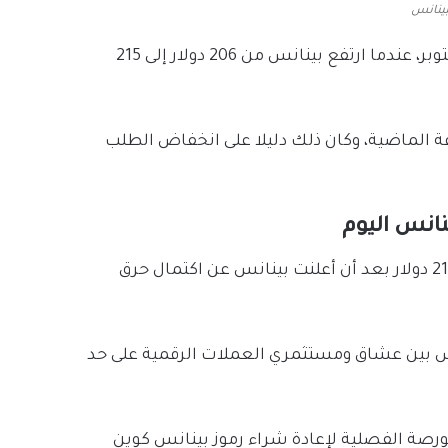
بينانس
وشهد مؤشر CVD (حجم التراكم) الفوري انتعاشا في 15 أكتوبر، عندما ارتفع بينانس من 206 دولار إلى 215
بدأ مؤشر CVD في الانخفاض على مدار الـ 24 ساعة الماضية، وكان ذلك دليلا على انخفاض الطلب
نانس اليوم
عملة بينانس كوين ترتفع بعد فترة وجيزة من الهبوط من 215 دولار بعد أن أعلنت بينانس عن اكتمال حرق
ماس بين عشاق ومستثمري العملات الرقمية على حد
لمبتكر تخصيص 20% من أرباح البورصة الفصلية لإعادة شراء رموز بينانس كوين