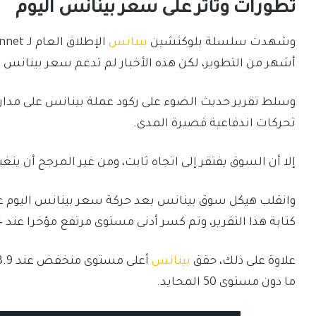
تطورات وتأثر على سعر بينانس اليوم
وشهدت سلسلة بلوكتشين
بينانس
أشهر من التطوير، لكن هذه الأخبار لم تدعم سعر بينانس ا
وسلط تقرير حديث الضوء على ركود عملة بينانس على مدار 
تحركات اندفاعية قصيرة المدى.
إلا أن السوق يفتقر إلى اتجاه ثابت، ومن غير المرجح أن يتغير
وانقلب هيكل سوق بينانس بعد حركة سعر بينانس اليوم ع
كتابة هذا التقرير، وتم كسر أدنى مستوى مرتفع مؤخرا عند 211.4 دولار يوم الثلاثاء (17 أكتوبر).
علاوة على ذلك، حقق
بينانس
ما دون مستوى 50 المحايد.