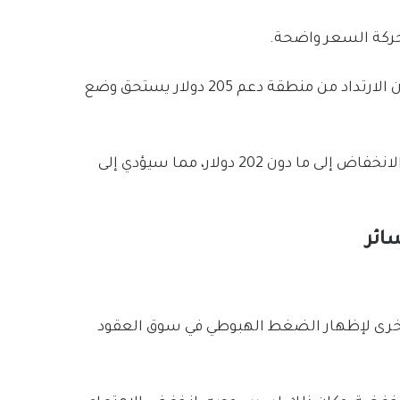
حركة السعر واضحة.
في حين أن هيكل الأربع ساعات يفضل سيناريو الهبوط، فإن الارتداد من منطقة دعم 205 دولار يستحق وضع
يجب على المتداولين توخي الحذر مع حجم مركزهم في حالة الانخفاض إلى ما دون 202 دولار، مما سيؤدي إلى
ائر
أخرى لإظهار الضغط الهبوطي في سوق العقود