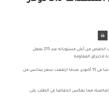
طباعة
ارتفع سعر بينانس اليوم بنسبة 0.15% إلى 210.5 دولار، حيث انخفض من أعلى مستوياته عند 215 بفعل
 لاختراق المقاومة.
وشهد مؤشر الحجم التراكمي الخاص بعملة بينانس انتعاشا في 15 أكتوبر، عندما ارتفعت سعر بينانس من
لمؤشر في الانخفاض على مدار الـ 24 ساعة الماضية، مما يعكس انخفاضا في الطلب على