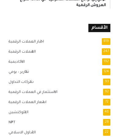
العروش الرقمية
الأقسام
819
اخبار العملات الرقمية
247
العملات الرقمية
192
الاكاديمية
124
تقارير – يومي
93
شركات التداول
92
الاستثمار في العملات الرقمية
72
اسعار العملات الرقمية
46
البلوكتشين
NFT
28
22
التداول الاسلامي