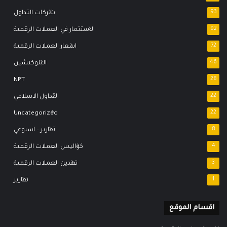
93
شركات التداول
92
الاستثمار في العملات الرقمية
72
اسعار العملات الرقمية
46
البلوكتشين
NFT
28
22
التداول الاسلامي
Uncategorized
22
8
تقارير – اسبوعي
4
كواليس العملات الرقمية
3
تعدين العملات الرقمية
1
تقارير
اقسام الموقع