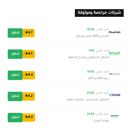
شركات مرخصة وموثوقة
الحد الأدنى:
$100
4.7★
تداول
أكثر من 2800 أصل متداول
الحد الأدنى:
$50
4.5★
تداول
التداول الاجتماعي ونسخ الصفقات
الحد الأدنى:
$100
4.4★
تداول
دعم MT4 و MT5
الحد الأدنى:
$200
4.2★
تداول
الأفضل للمبتدئين - منصة سهلة
الحد الأدنى:
$250
4.0★
تداول
موجه للعرب