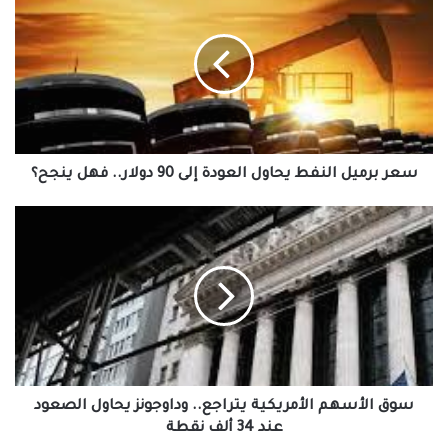
برميل
النفط
يحاول
العودة
إلى
90
دولار..
فهل
ينجح؟
سعر برميل النفط يحاول العودة إلى 90 دولار.. فهل ينجح؟
سوق
الأسهم
الأمريكية
يتراجع..
وداوجونز
يحاول
الصعود
عند
34
ألف
سوق الأسهم الأمريكية يتراجع.. وداوجونز يحاول الصعود
نقطة
عند 34 ألف نقطة