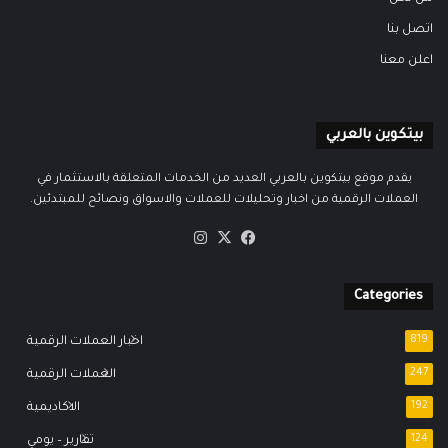
اتصل بنا
اعلن معنا
بيتكوين بالعربي
يقدم موقع بيتكوين بالعربي العديد من الخدمات المتعلقة بالاستثمار في
العملات الرقمية من اخبار وتحليلات للعملات والاسواق ونصائح للمبتدئين.
‫X
فيسبوك
انستقرام
Categories
819
اخبار العملات الرقمية
247
العملات الرقمية
192
الاكاديمية
124
تقارير – يومي