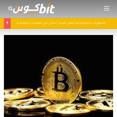
القائمة
بحث 
التطورات التكنولوجية تُطيح بالجيل الحالي من العملات الرقمية في 2025: سباق التكنولوجيا يُعيد تشكيل مشهد الكريبتو