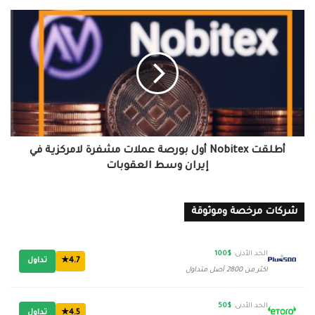
أطلقت
Nobitex
أول
بورصة
عملات
مشفرة
لامركزية
في
إيران
وسط
أطلقت Nobitex أول بورصة عملات مشفرة لامركزية في
العقوبات
إيران وسط العقوبات
شركات مرخصة وموثوقة
الحد الأدنى:
$100
4.7★
تداول
أكثر من 2800 أصل متداول
الحد الأدنى:
$50
4.5★
تداول