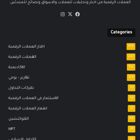
العملات الرقمية من اخبار وتحليلات للعملات والاسواق ونصائح للمبتدئين.
‫X
فيسبوك
انستقرام
Categories
819
اخبار العملات الرقمية
247
العملات الرقمية
192
الاكاديمية
124
تقارير – يومي
93
شركات التداول
92
الاستثمار في العملات الرقمية
72
اسعار العملات الرقمية
46
البلوكتشين
NFT
28
22
التداول الاسلامي