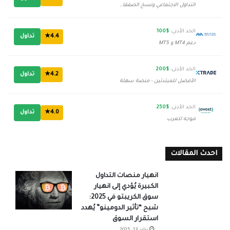
التداول الاجتماعي ونسخ الصفقات
الحد الأدنى:
$100
4.4★
تداول
دعم MT4 و MT5
الحد الأدنى:
$200
4.2★
تداول
الأفضل للمبتدئين - منصة سهلة
الحد الأدنى:
$250
4.0★
تداول
موجه للعرب
احدث المقالات
انهيار منصات التداول
الكبيرة يُؤدي إلى انهيار
سوق الكريبتو في 2025:
شبح “تأثير الدومينو” يُهدد
استقرار السوق