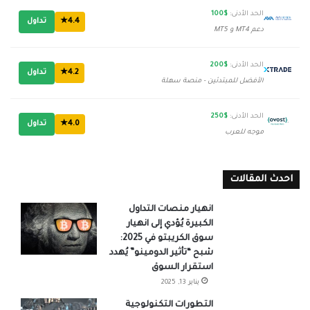
الحد الأدنى:
$100
4.4★
تداول
دعم MT4 و MT5
الحد الأدنى:
$200
4.2★
تداول
الأفضل للمبتدئين - منصة سهلة
الحد الأدنى:
$250
4.0★
تداول
موجه للعرب
احدث المقالات
انهيار منصات التداول
الكبيرة يُؤدي إلى انهيار
سوق الكريبتو في 2025:
شبح “تأثير الدومينو” يُهدد
استقرار السوق
يناير 13, 2025
التطورات التكنولوجية