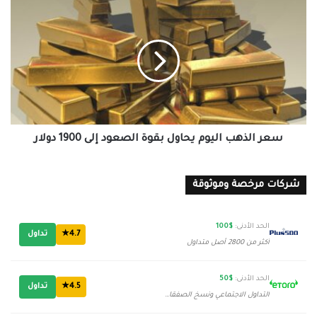
سعر
الذهب
اليوم
يحاول
بقوة
الصعود
إلى
1900
دولار
سعر الذهب اليوم يحاول بقوة الصعود إلى 1900 دولار
شركات مرخصة وموثوقة
الحد الأدنى:
$100
4.7★
تداول
أكثر من 2800 أصل متداول
الحد الأدنى:
$50
4.5★
تداول
التداول الاجتماعي ونسخ الصفقات