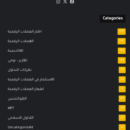
‫X
فيسبوك
انستقرام
Categories
819
اخبار العملات الرقمية
247
العملات الرقمية
192
الاكاديمية
124
تقارير – يومي
93
شركات التداول
92
الاستثمار في العملات الرقمية
72
اسعار العملات الرقمية
46
البلوكتشين
NFT
28
22
التداول الاسلامي
Uncategorized
22