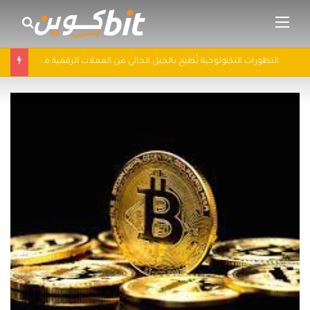
القائمة
بحث 
التطورات التكنولوجية تُطيح بالجيل الحالي من العملات الرقمية في 2025: سباق التكنولوجيا يُعيد تشكيل مشهد الكريبتو