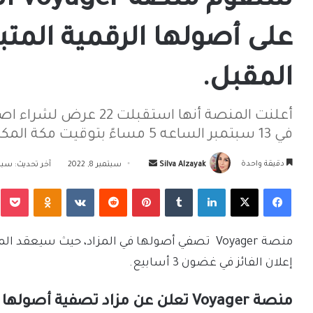
ستقو
المقبل.
أعلنت المنصة أنها استقب
في 13 سبتمبر الساعه 5 مساءً بتوقيت مكة المكرمة.
أرسل
دقيقة واحدة
Silva Alzayak
سبتمبر 8, 2022
آخر تحديث: سبتمبر 8,
بريدا
فيسبوك
‫X
لينكدإن
بينتيريست
Odnoklassniki
‫Pocket
إلكترونيا
إعلان الفائز في غضون 3 أسابيع.
منصة Voyager تعلن عن مزاد تصفية أصولها