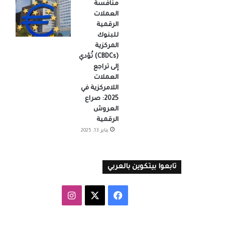
منافسة
العملات
الرقمية
للبنوك
المركزية
(CBDCs) تُؤدي
إلى تراجع
العملات
اللامركزية في
2025: صراع
العروش
الرقمية
يناير 13, 2025
تابعوا بيتكوين بالعربي
‫X
فيسبوك
انستقرام