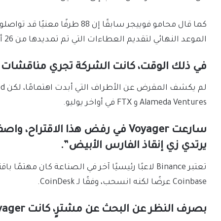
كما قال محامو فوييجر سابقًا إن 88
الموعد النهائي لتقديم العطاءات التي تم تمديدها من 26 أغسطس إلى 6 سبتمبر.
في ذلك الوقت، كانت الشركة تجري مناقشات نشطة م
Alameda Ventures و FTX في أواخر يوليو.
سارعت Voyager في رفض هذا الاقت
يرتدي زي إنقاذ الفارس الأبيض”.
Coinbase عرضًا لكنه انسحب، وفقًا لـ CoinDesk.
بصرف النظر عن البحث عن مشترٍ، كانت Voyager تحاول إخراج أموال العملاء.