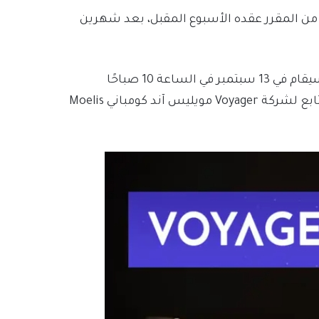
المتبقية في مزاد من المقرر عقده الأسبوع المقبل، بعد شهرين
وأظهرت وثيقة محكمة تم تقديمها يوم الثلاثاء أن المزاد سيقام في 13 سبتمبر في الساعة 10 صباحًا
بالتوقيت الشرقي في مكتب نيويورك لمصرفي الاستثمار التابع لشركة ‎Voyager مويليس آند كومباني Moelis