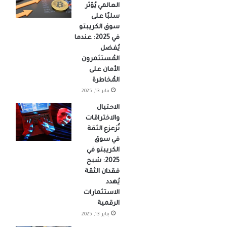
العالمي يُؤثر
سلبًا على
سوق الكريبتو
في 2025: عندما
يُفضل
المُستثمرون
الأمان على
المُخاطرة
يناير 13, 2025
الاحتيال
والاختراقات
تُزعزع الثقة
في سوق
الكريبتو في
2025: شبح
فقدان الثقة
يُهدد
الاستثمارات
الرقمية
يناير 13, 2025