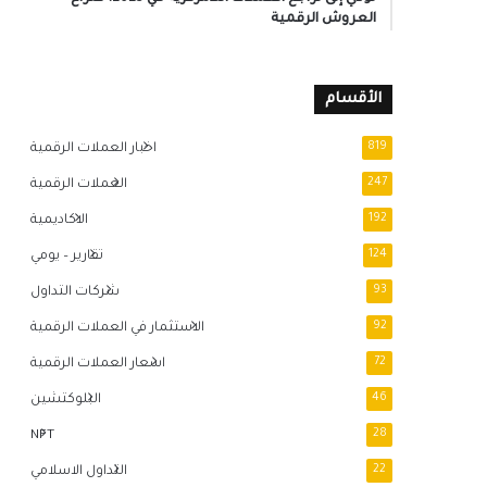
العروش الرقمية
الأقسام
819
اخبار العملات الرقمية
247
العملات الرقمية
192
الاكاديمية
124
تقارير – يومي
93
شركات التداول
92
الاستثمار في العملات الرقمية
72
اسعار العملات الرقمية
46
البلوكتشين
NFT
28
22
التداول الاسلامي