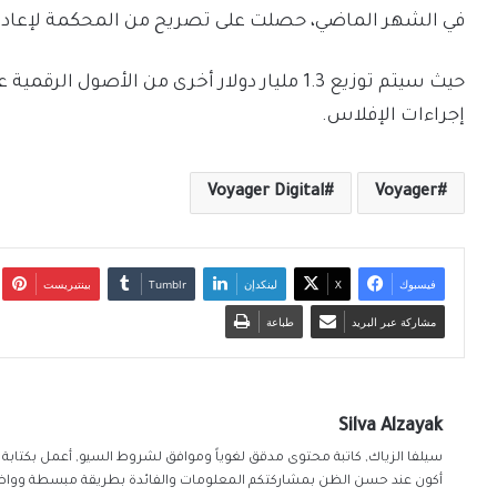
في الشهر الماضي، حصلت على تصريح من المحكمة لإعادة 270 مليون دولار إلى العملا
حيث سيتم توزيع 1.3 مليار دولار أخرى من الأصول
إجراءات الإفلاس.
Voyager Digital
Voyager
فيسبوك
‫X
لينكدإن
بينتيريست
مشاركة عبر البريد
طباعة
Silva Alzayak
أكون عند حسن الظن بمشاركتكم المعلومات والفائدة بطريقة مبسطة ووا