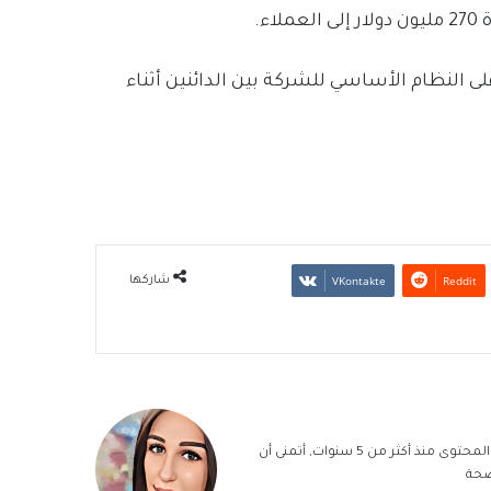
ء.
 الرقمية على النظام الأساسي للشركة بين الدائنين أثناء
شاركها
سيلفا الزياك, كاتبة محتوى مدقق لغوياً وموافق لشروط السيو, أعمل بكتابة المحتوى منذ أكثر من 5 سنوات, أتمنى أن
ضحة