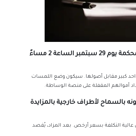
كما سيتم إعلان النتائج في جلسة استماع بالمحكمة يوم 29 سبتمبر الساعة 2 مساءً
Voyag تلقت أكثر من عطاء واحد كبير مقابل أصولها. سيكون وضع اللمسات
داد أموالهم المقفلة على منصة الوساطة.
نه بالسماح لأطراف خارجية بالمزايدة
 عالية التكلفة بسعر أرخص. بعد المزاد، يُقصد