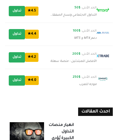
الحد الأدنى:
$50
4.5★
تداول
التداول الاجتماعي ونسخ الصفقات
الحد الأدنى:
$100
4.4★
تداول
دعم MT4 و MT5
الحد الأدنى:
$200
4.2★
تداول
الأفضل للمبتدئين - منصة سهلة
الحد الأدنى:
$250
4.0★
تداول
موجه للعرب
احدث المقالات
انهيار منصات
التداول
الكبيرة يُؤدي