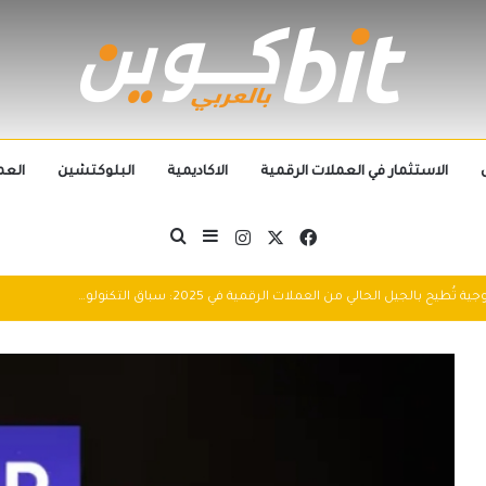
الاستثمار في العملات الرقمية
الاكاديمية
البلوكتشين
العم
‫X
فيسبوك
انستقرام
بحث عن
إضافة عمود جانبي
التطورات التكنولوجية تُطيح بالجيل الحالي من العملات الرقمية في 2025: سباق التكنولوجيا يُعيد تشكيل مشهد الكريبتو