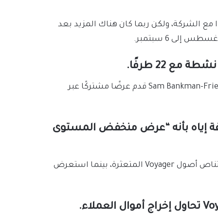
 طرفًا معنيًا قد تواصلوا مع الشركة، ولكن ربما كان هناك المزيد بعد
ع 22 طرفًا.
لم يكشف المقرض عن الأطراف التي أبدت اهتمامًا، لكن Sam Bankman-Fried قدم عرضًا مشتركًا عبر
راح، واصفة إياه بأنه “عرض منخفض المستوى
تعتبر Binance لاعبًا رئيسيًا آخر في الصناعة كان مهتمًا باقتناص أصول Voyager المتعثرة، بينما استعرض