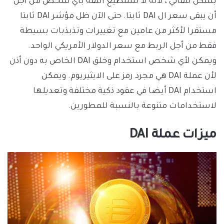
بشكل تلقائي ، لأنه لا نستطيع الثقة بأي شخص من أجل
أن يبقى سعر ال DAI ثابتا. حتى الآن ظل مؤشر DAI ثابتا
مستقرا لأكثر من عامين مع تغييرات وتذبذبات بسيطة
فقط من أجل الربط مع سعر الدولار الأمريكي الواحد.
ويمكن لأي شخص استخدام وخلق DAI الخاص به دون أذن
لأن عملة DAI هي مجرد رمز على الايثيريوم. ويمكن
استخدام DAI أيضا في عقود ذكية مختلفة وتعديلها
لاستخدامات متنوعة بالنسبة للمطورين.
ميزات عملة DAI