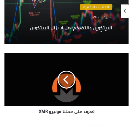
العملات الرقمية
يناير 7, 2025
البيتكوين والتضخم: هل لا يزال البيتكوين
ملاذًا آمنًا في ظل الظروف الاقتصادية الحالية؟
تعرف
على
عملة
مونيرو
XMR
تعرف على عملة مونيرو XMR
ماهي
عملة