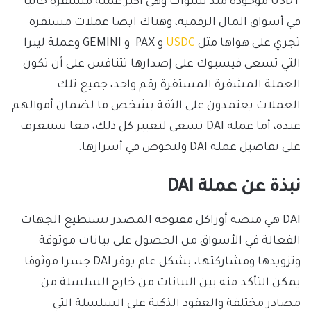
USDT موجودة منذ سنوات وهي أكبر عملة مستقرة حاليا
في أسواق المال الرقمية، وهناك ايضا عملات مستقرة
تجري على هواها مثل
USDC
و PAX و GEMINI وعملة ليبرا
التي تسعى فيسبوك على إصدارها تتنافس على أن تكون
العملة المشفرة المستقرة رقم واحد، جميع تلك
العملات يعتمدون على الثقة بشخص ما لضمان أموالهم
عنده، أما عملة DAI تسعى لتغيير كل ذلك، معا سنتعرف
على تفاصيل عملة DAI ولنخوض في أسرارها.
نبذة عن عملة DAI
DAI هي منصة أوراكل مفتوحة المصدر تستطيع الجهات
الفعالة في الأسواق من الحصول على بيانات موثوقة
وتزويدها ومشاركتها، بشكل عام يوفر DAI جسرا موثوقا
يمكن التأكد منه بين البيانات من خارج السلسلة من
مصادر مختلفة والعقود الذكية على السلسلة التي