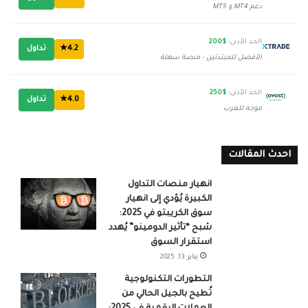
دعم MT4 و MT5
الحد الأدنى:
$200
4.2★
تداول
الأفضل للمبتدئين - منصة سهلة
الحد الأدنى:
$250
4.0★
تداول
موجه للعرب
احدث المقالات
انهيار منصات التداول
الكبيرة يُؤدي إلى انهيار
سوق الكريبتو في 2025:
شبح “تأثير الدومينو” يُهدد
استقرار السوق
يناير 13, 2025
التطورات التكنولوجية
تُطيح بالجيل الحالي من