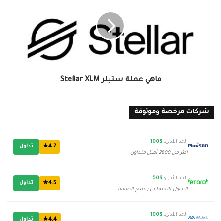
ستيلر
Stellar
XLM
ماهي عملة ستيلر Stellar XLM
شركات مرخصة وموثوقة
الحد الأدنى:
$100
4.7★
تداول
أكثر من 2800 أصل متداول
الحد الأدنى:
$50
4.5★
تداول
التداول الاجتماعي ونسخ الصفقات
الحد الأدنى:
$100
4.4★
تداول