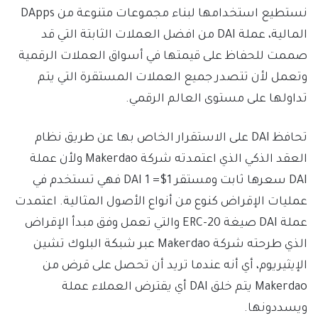
نستطيع استخدامها لبناء مجموعات متنوعة من DApps
المالية، عملة DAI من افضل العملات الثابتة التي قد
صممت للحفاظ على قيمتها في أسواق العملات الرقمية
وتعمل لأن تتصدر جميع العملات المستقرة التي يتم
تداولها على مستوى العالم الرقمي.
تحافظ DAI على الاستقرار الخاص بها عن طريق نظام
العقد الذكي الذي اعتمدته شركة Makerdao ولأن عملة
DAI سعرها ثابت ومستقر 1$= 1 DAI فهي تستخدم في
عمليات الإقراض كنوع من أنواع الأصول المثالية. اعتمدت
عملة DAI صيغة ERC-20 والتي تعمل وفق مبدأ الإقراض
الذي طرحته شركة Makerdao عبر شبكة البلوك تشين
الإيثيريوم، أي أنه عندما تريد أن تحصل على قرض من
Makerdao يتم خلق DAI أي يقترض العملاء عملة
ويسددونها.