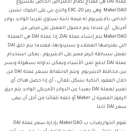
عملة DAI هي مفتاح نظام الاقتراض الخاص بمشروع
MakerDAO وهي رمز ERC-20 والذي بني على البلوك تشين
الخاص بالايثيريوم له قيمة ثابتة تساوي تقريبا الواحد دولار
أمريكي. أي عندما يتم حصول العميل على قرض من
MakerDAO يتم إنشاء عملة DAI، إذا عملة DAI هي العملة
التي يقترضها العملاء و يستردونها، فعندما يتم خلق DAI
تعمل ببساطة كرمز مميز على الايثيريوم ، يمكن استخدام
عملة DAI لدفع ثمن الأشياء ويمكن تداوله بسهولة ويسر
بين محافظ الايثيريوم. ويتم الاحتفاظ بسعر عملة DAI من
خلال العقود الذكية بشكل تلقائي ، أي إذا حصل هناك أي
تغيير لعملة DAI بعيدا عن الدولار الأمريكي الواحد يتم حرق
الرموز المميزة ل Maker أو خلقه تلقائيا من أجل أن يبقى
سعر DAI ثابتا.
تقوم الخوارزميات ب MakerDAO بإدارة سعر عملة DAI