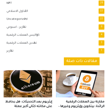
NFT
28
22
التداول الاسلامي
Uncategorized
22
8
تقارير – اسبوعي
4
كواليس العملات الرقمية
3
تعدين العملات الرقمية
1
تقارير
مقالات ذات صلة
مقارنة بين العملات الرقمية
إيثريوم بعد التحديثات: هل يحافظ
الرائدة: بيتكوين وإيثريوم وغيرها –
على مكانته كثاني أكبر عملة