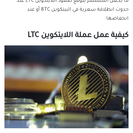
ما يجعل المستثمر يتوقع صعود اللايتكوين LTC عند
حدوث انطلاقة سعرية في البيتكوين BTC أو عند
انخفاضها.
كيفية عمل عملة اللايتكوين LTC