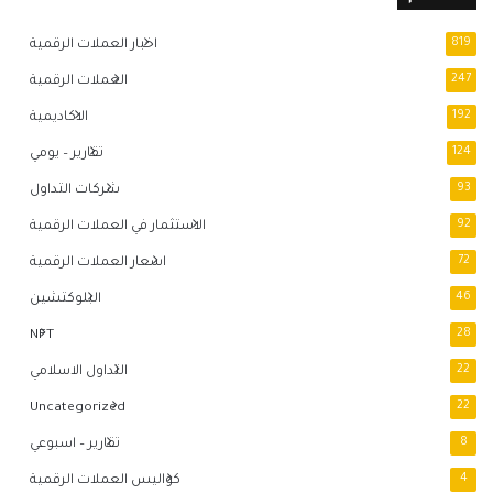
819
اخبار العملات الرقمية
247
العملات الرقمية
192
الاكاديمية
124
تقارير – يومي
93
شركات التداول
92
الاستثمار في العملات الرقمية
72
اسعار العملات الرقمية
46
البلوكتشين
NFT
28
22
التداول الاسلامي
Uncategorized
22
8
تقارير – اسبوعي
4
كواليس العملات الرقمية