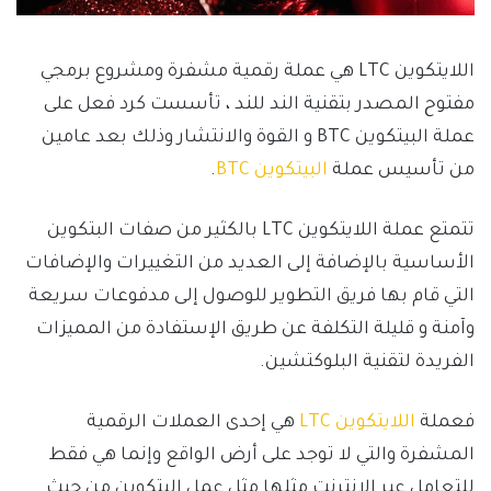
اللايتكوين LTC هي عملة رقمية مشفرة ومشروع برمجي
مفتوح المصدر بتقنية الند للند ، تأسست كرد فعل على
عملة البيتكوين BTC و القوة والانتشار وذلك بعد عامين
من تأسيس عملة
البيتكوين BTC
.
تتمتع عملة اللايتكوين LTC بالكثير من صفات البتكوين
الأساسية بالإضافة إلى العديد من التغييرات والإضافات
التي قام بها فريق التطوير للوصول إلى مدفوعات سريعة
وآمنة و قليلة التكلفة عن طريق الإستفادة من المميزات
الفريدة لتقنية البلوكتشين.
فعملة
اللايتكوين LTC
هي إحدى العملات الرقمية
المشفرة والتي لا توجد على أرض الواقع وإنما هي فقط
للتعامل عبر الإنترنت مثلها مثل عمل البتكوين من حيث