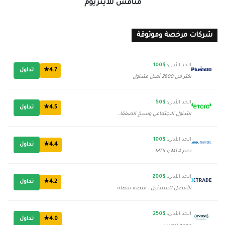
للايثريوم
منافس للايثريوم
شركات مرخصة وموثوقة
الحد الأدنى:
$100
4.7★
تداول
أكثر من 2800 أصل متداول
الحد الأدنى:
$50
4.5★
تداول
التداول الاجتماعي ونسخ الصفقات
الحد الأدنى:
$100
4.4★
تداول
دعم MT4 و MT5
الحد الأدنى:
$200
4.2★
تداول
الأفضل للمبتدئين - منصة سهلة
الحد الأدنى:
$250
4.0★
تداول