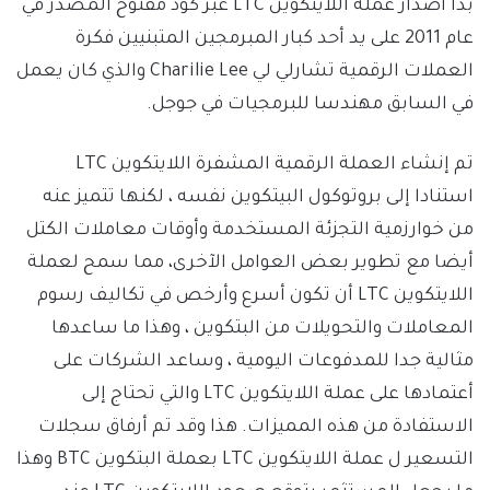
بدأ أصدار عملة اللايتكوين LTC عبر كود مفتوح المصدر في
عام 2011 على يد أحد كبار المبرمجين المتبنيين فكرة
العملات الرقمية تشارلي لي Charilie Lee والذي كان يعمل
في السابق مهندسا للبرمجيات في جوجل.
تم إنشاء العملة الرقمية المشفرة اللايتكوين LTC
استنادا إلى بروتوكول البيتكوين نفسه ، لكنها تتميز عنه
من خوارزمية التجزئة المستخدمة وأوقات معاملات الكتل
أيضا مع تطوير بعض العوامل الآخرى، مما سمح لعملة
اللايتكوين LTC أن تكون أسرع وأرخص في تكاليف رسوم
المعاملات والتحويلات من البتكوين ، وهذا ما ساعدها
مثالية جدا للمدفوعات اليومية ، وساعد الشركات على
أعتمادها على عملة اللايتكوين LTC والتي تحتاج إلى
الاستفادة من هذه المميزات. هذا وقد تم أرفاق سجلات
التسعير ل عملة اللايتكوين LTC بعملة البتكوين BTC وهذا