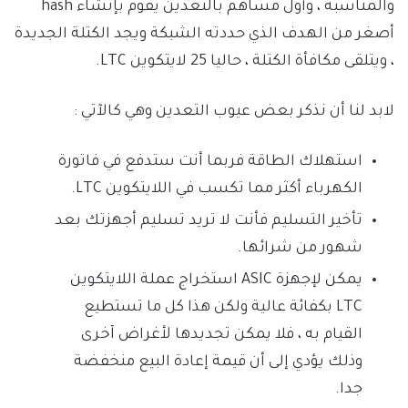
والمناسبة ، وأول مساهم بالتعدين يقوم بإنشاء hash
أصغر من الهدف الذي حددته الشبكة ويجد الكتلة الجديدة
، ويتلقى مكافأة الكتلة ، حاليا 25 لايتكوين LTC.
لابد لنا أن نذكر بعض عيوب التعدين وهي كالآتي :
استهلاك الطاقة فربما أنت ستدفع في فاتورة
الكهرباء أكثر مما تكسب في اللايتكوين LTC.
تأخير التسليم فأنت لا تريد تسليم أجهزتك بعد
شهور من شرائها.
يمكن لإجهزة ASIC استخراج عملة اللايتكوين
LTC بكفائة عالية ولكن هذا كل ما تستطيع
القيام به ، فلا يمكن تجديدها لأغراض آخرى
وذلك يؤدي إلى أن قيمة إعادة البيع منخفضة
جدا.