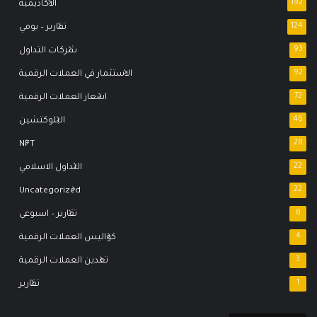
192
الاكاديمية
124
تقارير – يومي
93
شركات التداول
92
الاستثمار في العملات الرقمية
72
اسعار العملات الرقمية
46
البلوكتشين
NFT
28
22
التداول الاسلامي
Uncategorized
22
8
تقارير – اسبوعي
4
كواليس العملات الرقمية
3
تعدين العملات الرقمية
1
تقارير