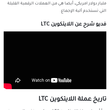
مليار دولار امريكي، أيضا هي من العملات الرقمية القليلة
التي تستخدم آلية الإجماع.
فديو شرح عن اللايتكوين LTC
تاريخ عملة اللايتكوين LTC