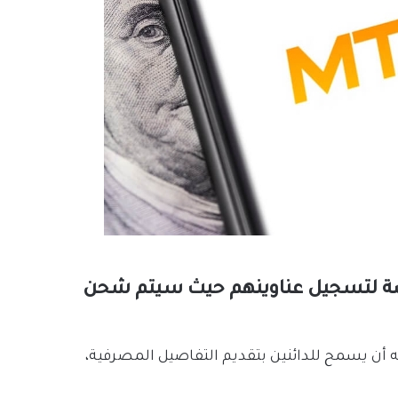
 الدائنون في Mt.Gox بعد الفرصة لتسجيل عناوينهم حيث سيتم شحن
أن يسمح للدائنين بتقديم التفاصيل المصرفية،