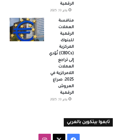
الرقمية
يناير 13, 2025
منافسة
العملات
الرقمية
للبنوك
المركزية
(CBDCs) تُؤدي
إلى تراجع
العملات
اللامركزية في
2025: صراع
العروش
الرقمية
يناير 13, 2025
تابعوا بيتكوين بالعربي
‫X
فيسبوك
انستقرام