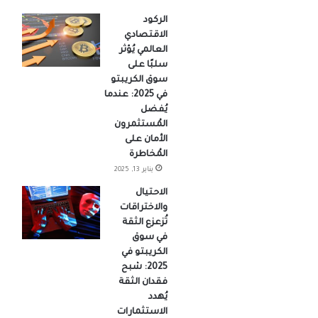
الركود
الاقتصادي
العالمي يُؤثر
سلبًا على
سوق الكريبتو
في 2025: عندما
يُفضل
المُستثمرون
الأمان على
المُخاطرة
يناير 13, 2025
الاحتيال
والاختراقات
تُزعزع الثقة
في سوق
الكريبتو في
2025: شبح
فقدان الثقة
يُهدد
الاستثمارات