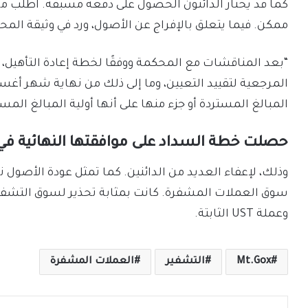
كما قد يختار الدائنون الحصول على دفعة مسبقة. اطلب من
ممكن. فيما يتعلق بالإفراج عن الأصول، ورد في وثيقة المح
“بعد المناقشات مع المحكمة ووفقًا لخطة إعادة التأهيل، ي
المرجعية لتقييد التعيين، وما إلى ذلك من نهاية شهر أغ
المبالغ المستردة أو جزء منها على أنها أولية المبالغ ال
حصلت خطة السداد على موافقتها النهائية في نوف
وذلك، لإعفاء العديد من الدائنين. كما تمثل عودة الأصول 
سوق العملات المشفرة. كانت بمثابة تحذير لسوق التشفير، 
وعملة UST الثابتة.
Mt.Gox
التشفير
العملات المشفرة