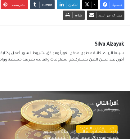
فيسبوك
‫X
لينكدإن
بينتيريست
مشاركة عبر البريد
طباعة
Silva Alzayak
أكون عند حسن الظن بمشاركتكم المعلومات والفائدة بطريقة مبسطة ووا
أقرأ التالي
انهيار منصات التداول الكبيرة يُؤدي إلى انهيار
سوق الكريبتو في 2025: شبح “تأثير الدومينو”
يُهدد استقرار السوق
اخبار العملات الرقمية
الركود الاقتصادي العالمي يُؤثر سلبًا على سوق
الكريبتو في 2025: عندما يُفضل المُستثمرون
اخبار العملات الرقمية