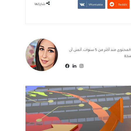
شاركها
سيلفا الزياك, كاتبة محتوى مدقق لغوياً وموافق لشروط السيو, أعمل بكتابة المحتوى منذ أكثر من 5 سنوات, أتمنى أن
ضحة
انستقرام
لينكدإن
فيسبوك