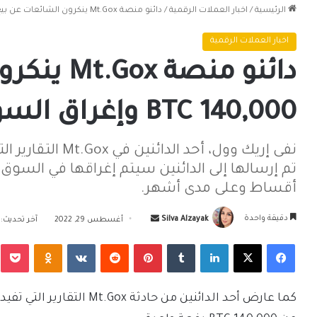
الرئيسية
/
اخبار العملات الرقمية
/
دائنو منصة Mt.Gox ينكرون الشائعات عن بيع 140,000 BTC وإغراق السوق بها
اخبار العملات الرقمية
دائنو منص
140,000 BTC وإغراق السوق بها
تم إرسالها إلى الدائنين سيتم إغراقها في السوق ق
أقساط وعلى مدى أشهر.
أرسل
دقيقة واحدة
Silva Alzayak
أغسطس 29, 2022
آخر تحديث: أغ
بريدا
فيسبوك
‫X
لينكدإن
بينتيريست
Odnoklassniki
‫Pocket
إلكترونيا
كما عارض أحد الدائنين من حا