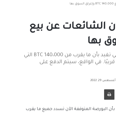
ة Mt.Gox ينكرون الشائعات عن بيع
نفى إريك وول، أحد الدائنين في Mt.Gox التقارير التي تفيد بأن ما يقرب من 140،000 BTC التي
ريبًا. في الواقع، سيتم الدفع على
سطس 29, 2022
طباعة
دثة Mt.Gox التقارير التي تفيد بأن البورصة المتوقفة الآن تسدد جميع ما يقرب