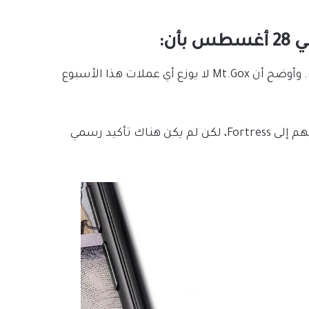
“الدفعة ستتم على دفعات وستنتشر بثبات مع مرور الوقت. وأوضح أن Mt.Gox لا يوزع أي عملات هذا الأسبوع
كما قال وول أيضًا إن بعض الأشخاص اختاروا بيع مطالباتهم إلى Fortress، لكن لم يكن هناك تأكيد رسمي