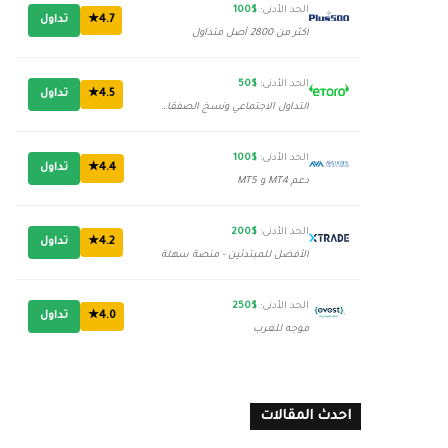
الحد الأدنى:
$100
4.7★
تداول
أكثر من 2800 أصل متداول
الحد الأدنى:
$50
4.5★
تداول
التداول الاجتماعي ونسخ الصفقات
الحد الأدنى:
$100
4.4★
تداول
دعم MT4 و MT5
الحد الأدنى:
$200
4.2★
تداول
الأفضل للمبتدئين - منصة سهلة
الحد الأدنى:
$250
4.0★
تداول
موجه للعرب
احدث المقالات