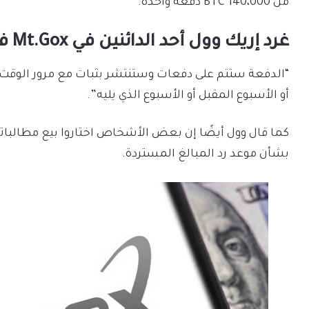
من 140،000 BTC دفعة واحدة.
غرد إريك وول أحد الدائنين في Mt.Gox في 28 أغسطس بأن:
أو الأسبوع المقبل أو الأسبوع الذي يليه”.
بشأن موعد رد المبالغ المستردة.