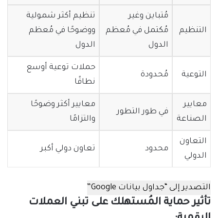
مُتباين وغير
تنظيم أكثر شمولية
التنظيم
مُكتمل في مُعظم
ووضوحًا في مُعظم
الدول
الدول
حملات توعية أوسع
التوعية
مُحدودة
نطاقًا
معايير
معايير أكثر وضوحًا
في طور التطور
الصناعة
والتزامًا
التعاون
محدود
تعاون دولي أكبر
الدولي
التصدير إلى “جداول بيانات Google”
تأثير حماية المُستهلك على تبني العملات