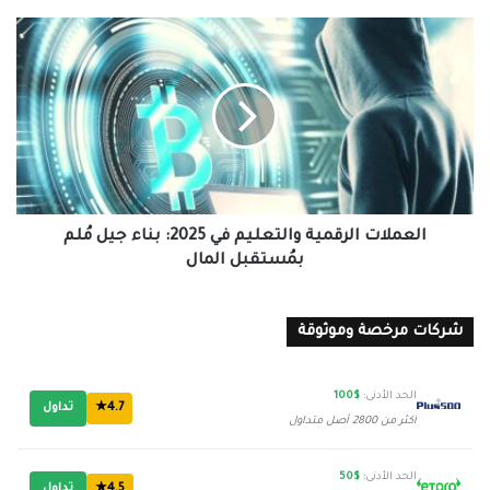
العملات
الرقمية
والتعليم
في
2025:
بناء
جيل
مُلم
بمُستقبل
المال
العملات الرقمية والتعليم في 2025: بناء جيل مُلم
بمُستقبل المال
شركات مرخصة وموثوقة
الحد الأدنى:
$100
4.7★
تداول
أكثر من 2800 أصل متداول
الحد الأدنى:
$50
4.5★
تداول