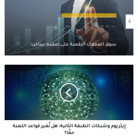
الاستثمار في العملات الرقمية
يناير 12, 2025
سوق العملات الرقمية على صفيح ساخن:
تقلبات، تصفية ضخمة، وتشريعات تُعيد
تشكيل المشهد
إيثريوم
وشبكات
الطبقة
الثانية:
هل
تُغير
قواعد
اللعبة
حقًا؟
إيثريوم وشبكات الطبقة الثانية: هل تُغير قواعد اللعبة
حقًا؟