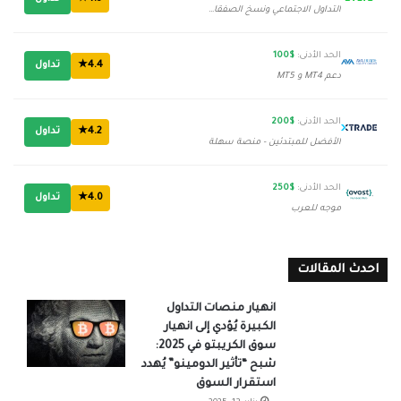
التداول الاجتماعي ونسخ الصفقات
الحد الأدنى:
$100
4.4★
تداول
دعم MT4 و MT5
الحد الأدنى:
$200
4.2★
تداول
الأفضل للمبتدئين - منصة سهلة
الحد الأدنى:
$250
4.0★
تداول
موجه للعرب
احدث المقالات
انهيار منصات التداول
الكبيرة يُؤدي إلى انهيار
سوق الكريبتو في 2025:
شبح “تأثير الدومينو” يُهدد
استقرار السوق