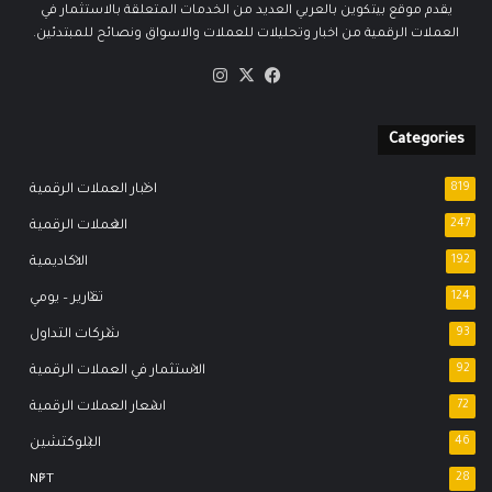
يقدم موقع بيتكوين بالعربي العديد من الخدمات المتعلقة بالاستثمار في
العملات الرقمية من اخبار وتحليلات للعملات والاسواق ونصائح للمبتدئين.
‫X
فيسبوك
انستقرام
Categories
819
اخبار العملات الرقمية
247
العملات الرقمية
192
الاكاديمية
124
تقارير – يومي
93
شركات التداول
92
الاستثمار في العملات الرقمية
72
اسعار العملات الرقمية
46
البلوكتشين
NFT
28