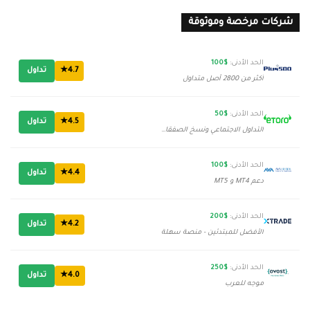
شركات مرخصة وموثوقة
الحد الأدنى:
$100
4.7★
تداول
أكثر من 2800 أصل متداول
الحد الأدنى:
$50
4.5★
تداول
التداول الاجتماعي ونسخ الصفقات
الحد الأدنى:
$100
4.4★
تداول
دعم MT4 و MT5
الحد الأدنى:
$200
4.2★
تداول
الأفضل للمبتدئين - منصة سهلة
الحد الأدنى:
$250
4.0★
تداول
موجه للعرب