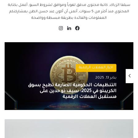
سيلفا الزياك, كاتبة محتوى مدقق لغوياً وموافق لشروط السيو, أعمل بكتابة
المحتوى منذ أكثر من 5 سنوات, أتمنى أن أكون عند حسن الظن بمشاركتكم
المعلومات والفائدة بطريقة مبسطة وواضحة
فيسبوك
لينكدإن
انستقرام
اخبار العملات الرقمية
يناير 13, 2025
التنظيمات الحكومية الصارمة تُطيح بسوق
الكريبتو في 2025: سيف ذو حدين على
مستقبل العملات الرقمية
شراء
البيتكوين
على