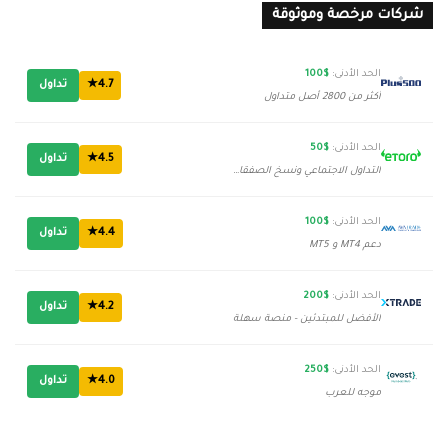
شركات مرخصة وموثوقة
الحد الأدنى:
$100
4.7★
تداول
أكثر من 2800 أصل متداول
الحد الأدنى:
$50
4.5★
تداول
التداول الاجتماعي ونسخ الصفقات
الحد الأدنى:
$100
4.4★
تداول
دعم MT4 و MT5
الحد الأدنى:
$200
4.2★
تداول
الأفضل للمبتدئين - منصة سهلة
الحد الأدنى:
$250
4.0★
تداول
موجه للعرب