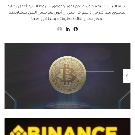
سيلفا الزياك, كاتبة محتوى مدقق لغوياً وموافق لشروط السيو, أعمل بكتابة
المحتوى منذ أكثر من 5 سنوات, أتمنى أن أكون عند حسن الظن بمشاركتكم
المعلومات والفائدة بطريقة مبسطة وواضحة
فيسبوك
لينكدإن
انستقرام
اخبار العملات الرقمية
يناير 13, 2025
التنظيمات الحكومية الصارمة تُطيح بسوق
الكريبتو في 2025: سيف ذو حدين على
مستقبل العملات الرقمية
ماستركارد
وبينانس
ستنهيان