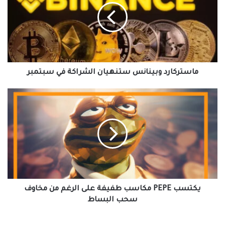
الشراكة
في
سبتمبر
ماستركارد وبينانس ستنهيان الشراكة في سبتمبر
يكتسب
PEPE
مكاسب
طفيفة
على
الرغم
من
مخاوف
سحب
البساط
يكتسب PEPE مكاسب طفيفة على الرغم من مخاوف
سحب البساط