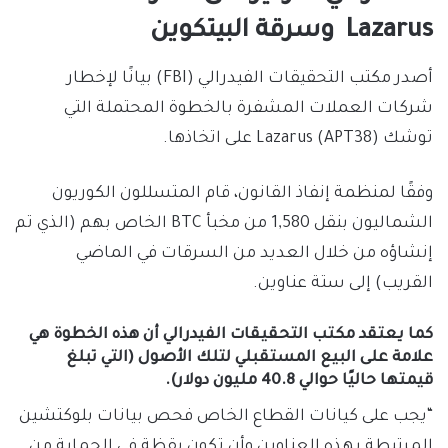
Lazarus وسرقة البيتكوين
أصدر مكتب التحقيقات الفيدرالي (FBI) بيانًا لإخطار
شركات العملات المشفرة بالخطوة المحتملة التي
توشك Lazarus (APT38) على اتخاذها.
وفقًا لمنظمة إنفاذ القانون، قام المتسللون الكوريون
الشماليون بنقل 1,580 من مخبأ BTC الخاص بهم (الذي تم
إنشاؤه من خلال العديد من السرقات في الماضي
القريب) إلى ستة عناوين.
كما يعتقد مكتب التحقيقات الفيدرالي أن هذه الخطوة هي
علامة على البيع المستقبلي لتلك الأصول (التي تبلغ
قيمتها حاليًا حوالي 40.8 مليون دولار).
“يجب على كيانات القطاع الخاص فحص بيانات بلوكتشين
المرتبطة بهذه العناوين وأن تكون يقظة في الحماية من