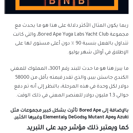
ربما يكون المثال الأكثر دلالة على هذا هو ما يحدث مع
مجموعة Bored Ape Yuga Labs Yacht Club، والتي كانت
تتداول بالفعل بنسبة 90 ٪ دون أعلى مستوى لها على
الإطلاق في أوائل شهر يوليو.
ما يبرز هنا هو ما حدث للبند رقم 3001، المملوك للمغني
الكندي جاستن بيبر، والذي تقدر قيمته بأقل من 58000
دولار لكل وحدة في هذه المرحلة، بالنظر إلى أنه تم دفع
حوالي 1.3 مليون دولار للعنصر المعني في ذلك الوقت.
بالإضافة إلى Bored Ape تأثرت بشكل كبير مجموعات مثل
Azuki وMutant Ape وDeGods وElemental وغيرها الكثير.
كما ويعتبر ذلك مؤشر جيد على التبريد