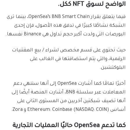
الواضح لسوق NFT ككل.
فيما يتعلق بقرار OpenSea’s BNB Smart Chain، بينما ترى
الشبكة نشاطًا كبيرًا في تدفق هذه الأصول، فإن إحدى
البورصات التي ولدت أكبر حجم تداول هي Binance نفسها.
حيث تحتوي على قسم مخصص لشراء / بيع المقتنيات
الرقمية، والتي يتم استضافتها في الغالب على
البلوكتشين.
أخيرًا تمامًا كما أشارت OpenSea إلى أنها ستنهي دعم
المعاملات عبر سلسلة BNB، أشارت المنصة أيضًا إلى
أنها تضيف شبكتين أخريين من المستوى الثاني على
أساس Ethereum: Coinbase (NASDAQ: COIN) و Zora.
كما تدعم OpenSea حاليًا العمليات التجارية