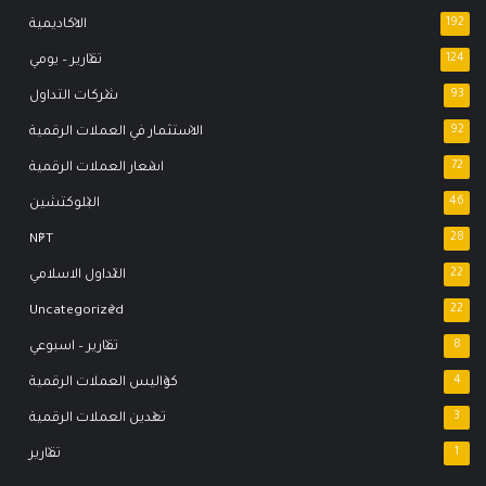
192
الاكاديمية
124
تقارير – يومي
93
شركات التداول
92
الاستثمار في العملات الرقمية
72
اسعار العملات الرقمية
46
البلوكتشين
NFT
28
22
التداول الاسلامي
Uncategorized
22
8
تقارير – اسبوعي
4
كواليس العملات الرقمية
3
تعدين العملات الرقمية
1
تقارير