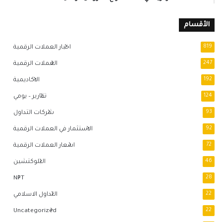
الأقسام
819
اخبار العملات الرقمية
247
العملات الرقمية
192
الاكاديمية
124
تقارير – يومي
93
شركات التداول
92
الاستثمار في العملات الرقمية
72
اسعار العملات الرقمية
46
البلوكتشين
NFT
28
22
التداول الاسلامي
Uncategorized
22