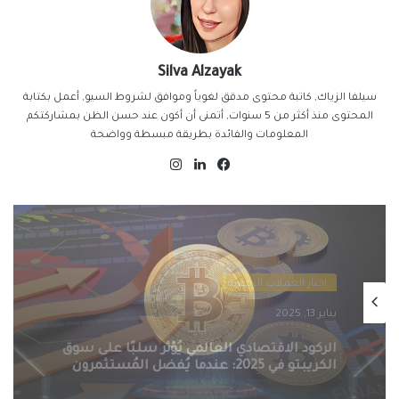
Silva Alzayak
سيلفا الزياك, كاتبة محتوى مدقق لغوياً وموافق لشروط السيو, أعمل بكتابة
المحتوى منذ أكثر من 5 سنوات, أتمنى أن أكون عند حسن الظن بمشاركتكم
المعلومات والفائدة بطريقة مبسطة وواضحة
فيسبوك
لينكدإن
انستقرام
اخبار العملات الرقمية
يناير 13, 2025
التنظيمات الحكومية الصارمة تُطيح بسوق
الكريبتو في 2025: سيف ذو حدين على
مستقبل العملات الرقمية