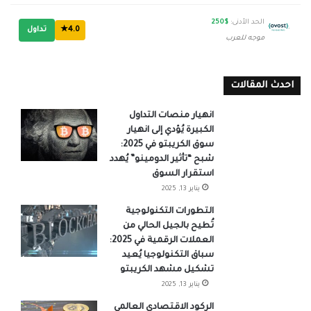
الحد الأدنى:
$250
4.0★
تداول
موجه للعرب
احدث المقالات
انهيار منصات التداول
الكبيرة يُؤدي إلى انهيار
سوق الكريبتو في 2025:
شبح “تأثير الدومينو” يُهدد
استقرار السوق
يناير 13, 2025
التطورات التكنولوجية
تُطيح بالجيل الحالي من
العملات الرقمية في 2025:
سباق التكنولوجيا يُعيد
تشكيل مشهد الكريبتو
يناير 13, 2025
الركود الاقتصادي العالمي