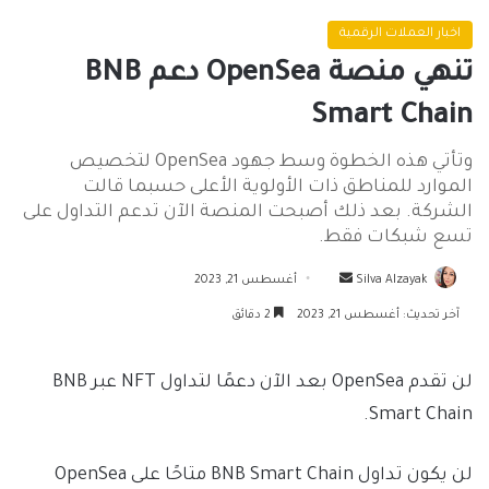
اخبار العملات الرقمية
تنهي منصة OpenSea دعم BNB
Smart Chain
وتأتي هذه الخطوة وسط جهود OpenSea لتخصيص
الموارد للمناطق ذات الأولوية الأعلى حسبما قالت
الشركة. بعد ذلك أصبحت المنصة الآن تدعم التداول على
تسع شبكات فقط.
أرسل
Silva Alzayak
أغسطس 21, 2023
بريدا
آخر تحديث: أغسطس 21, 2023
2 دقائق
إلكترونيا
لن تقدم OpenSea بعد الآن دعمًا لتداول NFT عبر BNB
Smart Chain.
لن يكون تداول BNB Smart Chain متاحًا على OpenSea