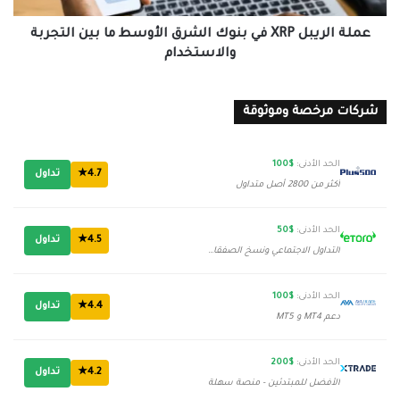
بين
التجربة
عملة الريبل XRP في بنوك الشرق الأوسط ما بين التجربة
والاستخدام
والاستخدام
شركات مرخصة وموثوقة
الحد الأدنى:
$100
4.7★
تداول
أكثر من 2800 أصل متداول
الحد الأدنى:
$50
4.5★
تداول
التداول الاجتماعي ونسخ الصفقات
الحد الأدنى:
$100
4.4★
تداول
دعم MT4 و MT5
الحد الأدنى:
$200
4.2★
تداول
الأفضل للمبتدئين - منصة سهلة