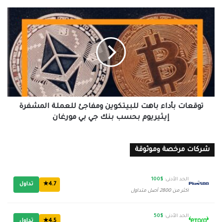
توقعات
بأداء
باهت
للبيتكوين
ومفاجئ
للعملة
المشفرة
إيثيريوم
بحسب
بنك
توقعات بأداء باهت للبيتكوين ومفاجئ للعملة المشفرة
جي
إيثيريوم بحسب بنك جي بي مورغان
بي
مورغان
شركات مرخصة وموثوقة
الحد الأدنى:
$100
4.7★
تداول
أكثر من 2800 أصل متداول
الحد الأدنى:
$50
4.5★
تداول