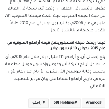
وهي شركة عالمية متكاملة تم تأميمها عام 1988م، يقع
مقرها الرئيسي في الظهران. وتعد أكبر شركة في العالم
من حيث القيمة السوقية حيث بلغت قيمتها السوقية 781
مليار في عام 2006م، و7 تريليون دولار في عام 2010 طبقاً
لتقدير صحيفة فاينانشال تايمز.
فيما رجحت مجلة اكسبلوريشن قيمة أرامكو السوقية في
عام 2015 بحوالي 10 تريليون دولار.
بلغ إجمالي أرباح أرامكو 111 مليار دولار خلال عام 2018م، أي
ما يعادل أرباح شركة أبل وغوغل وإكسون موبيل مجتمعة
بحسب وكالة بلومبيرج التي نشرت الأرباح خلال عام لأول
مرة في تاريخ أرامكو استنادا على بيان موديز للتصنيف
الائتماني.
Aramco
SBI Holdings
أرامكو