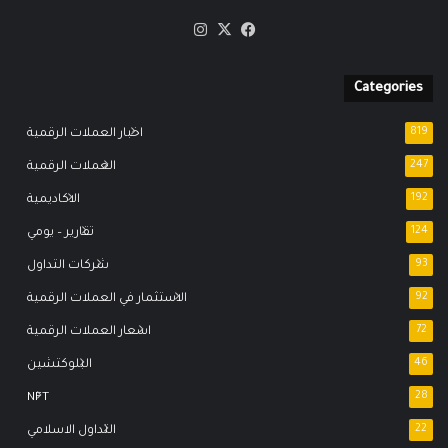
‫X
فيسبوك
انستقرام
Categories
819
اخبار العملات الرقمية
247
العملات الرقمية
192
الاكاديمية
124
تقارير – يومي
93
شركات التداول
92
الاستثمار في العملات الرقمية
72
اسعار العملات الرقمية
46
البلوكتشين
NFT
28
22
التداول الاسلامي