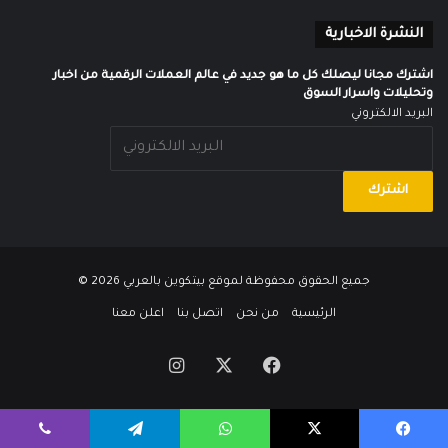
النشرة الاخبارية
اشترك مجانا ليصلك كل ما هو جديد في عالم العملات الرقمية من اخبار
وتحليلات واسرار السوق
البريد الالكتروني
جميع الحقوق محفوظة لموقع
بيتكوين بالعربي
2026 ©
الرئيسية
من نحن
اتصل بنا
اعلن معنا
‫X
فيسبوك
انستقرام
يسبوك
‫X
واتساب
تيلقرام
ڤايبر