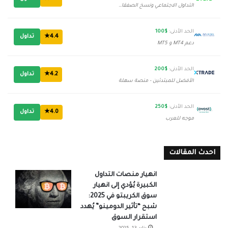
التداول الاجتماعي ونسخ الصفقات
الحد الأدنى:
$100
4.4★
تداول
دعم MT4 و MT5
الحد الأدنى:
$200
4.2★
تداول
الأفضل للمبتدئين - منصة سهلة
الحد الأدنى:
$250
4.0★
تداول
موجه للعرب
احدث المقالات
انهيار منصات التداول
الكبيرة يُؤدي إلى انهيار
سوق الكريبتو في 2025:
شبح “تأثير الدومينو” يُهدد
استقرار السوق