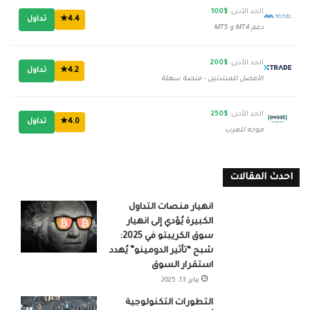
الحد الأدنى:
$100
4.4★
تداول
دعم MT4 و MT5
الحد الأدنى:
$200
4.2★
تداول
الأفضل للمبتدئين - منصة سهلة
الحد الأدنى:
$250
4.0★
تداول
موجه للعرب
احدث المقالات
انهيار منصات التداول
الكبيرة يُؤدي إلى انهيار
سوق الكريبتو في 2025:
شبح “تأثير الدومينو” يُهدد
استقرار السوق
يناير 13, 2025
التطورات التكنولوجية