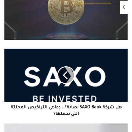
يناير 13, 2025
التنظيمات الحكومية الصارمة تُطيح بسوق
الكريبتو في 2025: سيف ذو حدين على
مستقبل العملات الرقمية
هل
شركة
SAXO
Bank
نصابة؟..
وماهي
التراخيص
المحليّة
التي
تحملها؟
هل شركة SAXO Bank نصابة؟.. وماهي التراخيص المحليّة
التي تحملها؟
قراصنة