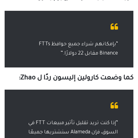
“بإمكانهم شراء جميع حوافظ FTTs
Binance مقابل 22 دولارًا.”
كما وضعت كارولين إليسون ردًا ل Zhao:
“إذا كنت تريد تقليل تأثير مبيعات FTT في
السوق، فإن Alameda ستشتريها جميعًا