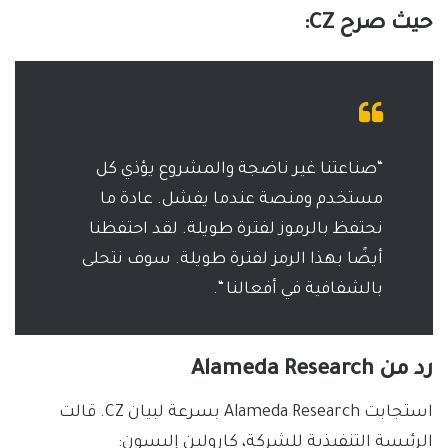
حيث صرح CZ:
“صناعتنا غير ناضجة والمشروع يؤذي كل
مستخدم ومنصة عندما يفشل. عادة ما
نحتفظ بالرموز لفترة طويلة. لقد احتفظنا
أيضًا بهذا الرمز لفترة طويلة. سوف نتحلى
بالشفافية في أفعالنا “.
رد من Alameda Research
استجابت Alameda Research بسرعة لبيان CZ. قالت
الرئيسة التنفيذية للشركة، كارولين إليسون: