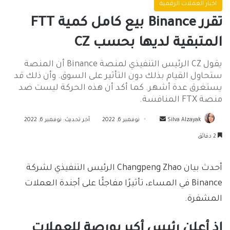
اخبار العملات الرقمية
تقرر Binance بيع كامل كمية FTT
المتبقية لديها بحسب CZ
يقول CZ الرئيس التنفيذي لمنصة Binance أن المنصة
ستحاول القيام بذلك دون التأثير على السوق. وأن ذلك قد
يستغرق عدة أشهر. كما أكد أن هذه الحركة ليست ضد
منصة FTX المنافسة.
أرسل
Silva Alzayak
نوفمبر 6, 2022
آخر تحديث: نوفمبر 6, 2022
بريدا
2 دقائق
إلكترونيا
أحدث بيان Changpeng Zhao الرئيس التنفيذي لشركة
Binance في المساء، تأثيرًا مفاجئًا على أجندة العملات
المشفرة.
إذ أعلن رئيس أكبر بورصة للعملات