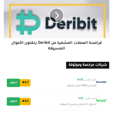
العملات
المشفرة
من
Deribit
ينقلون
الأموال
المسروقة
قراصنة العملات المشفرة من Deribit ينقلون الأموال
المسروقة
شركات مرخصة وموثوقة
الحد الأدنى:
$100
4.7★
تداول
أكثر من 2800 أصل متداول
الحد الأدنى:
$50
4.5★
تداول
التداول الاجتماعي ونسخ الصفقات