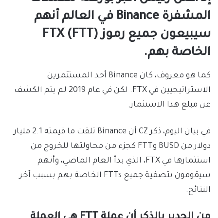
المشفرة Binance في العالم أنهم
سيبيعون جميع رموز FTX (FTT)
الخاصة بهم.
كما هو معروف، كان Binance أحد المستثمرين
الاستراتيجيين في FTX. لكن في عام 2019 لم يتم الكشف
عن مبلغ هذا الاستثمار.
في بيان اليوم، ذكر CZ أن Binance تلقت ما قيمته 2.1 مليار
دولار من BUSD وFTT كجزء من محاولتها للخروج من
استثمارها في FTX، الذي بدأ العام الماضي، وأنهم
سيقومون بتصفية جميع FTTs الخاصة بهم بسبب آخر
النتائج.
من الجدير بالذكر أن عملة FTT هي العملة