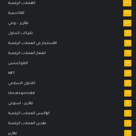
247
العملات الرقمية
192
الاكاديمية
124
تقارير – يومي
93
شركات التداول
92
الاستثمار في العملات الرقمية
72
اسعار العملات الرقمية
46
البلوكتشين
NFT
28
22
التداول الاسلامي
Uncategorized
22
8
تقارير – اسبوعي
4
كواليس العملات الرقمية
3
تعدين العملات الرقمية
1
تقارير