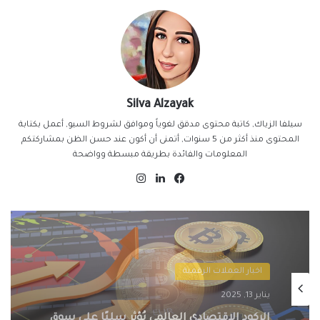
Silva Alzayak
سيلفا الزياك, كاتبة محتوى مدقق لغوياً وموافق لشروط السيو, أعمل بكتابة
المحتوى منذ أكثر من 5 سنوات, أتمنى أن أكون عند حسن الظن بمشاركتكم
المعلومات والفائدة بطريقة مبسطة وواضحة
فيسبوك
لينكدإن
انستقرام
اخبار العملات الرقمية
يناير 13, 2025
التنظيمات الحكومية الصارمة تُطيح بسوق