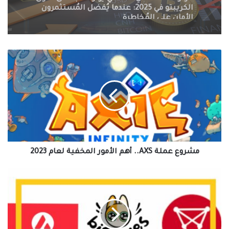
الكريبتو في 2025: سيف ذو حدين على
مستقبل العملات الرقمية
مشروع
عملة
AXS..
أهم
الأمور
المخفية
لعام
2023
مشروع عملة AXS.. أهم الأمور المخفية لعام 2023
3
رموز
مهمة
لعام
2023،
عملة