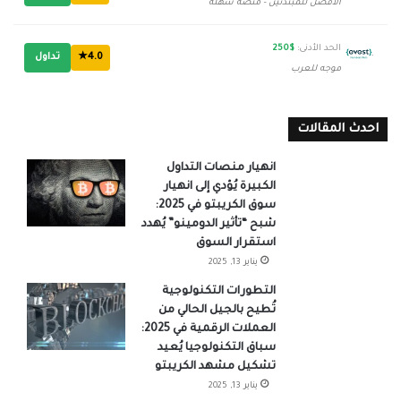
الأفضل للمبتدئين - منصة سهلة
الحد الأدنى:
$250
4.0★
تداول
موجه للعرب
احدث المقالات
انهيار منصات التداول
الكبيرة يُؤدي إلى انهيار
سوق الكريبتو في 2025:
شبح “تأثير الدومينو” يُهدد
استقرار السوق
يناير 13, 2025
التطورات التكنولوجية
تُطيح بالجيل الحالي من
العملات الرقمية في 2025:
سباق التكنولوجيا يُعيد
تشكيل مشهد الكريبتو
يناير 13, 2025